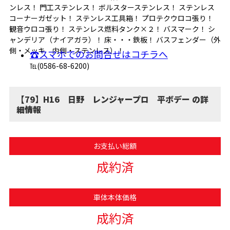
ンレス！ 門工ステンレス！ ボルスターステンレス！ ステンレス
コーナーガゼット！ ステンレス工具箱！ プロテクウロコ張り！
観音ウロコ張り！ ステンレス燃料タンク×２！ バスマーク！ シ
ャンデリア（ナイアガラ）！ 床・・・鉄板！ バスフェンダー（外
側・メッキ 内側・ステンレス）！
☎スマホでのお問合せはコチラへ
℡(0586-68-6200)
【79】H16 日野 レンジャープロ 平ボデー の詳
細情報
お支払い総額
成約済
車体本体価格
成約済