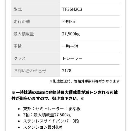
型式
TF36H2C3
走行距離
不明km
最大積載量
27,500kg
車検
一時抹消
クラス
トレーラー
お問い合わせ番号
2178
※別途陸送代、管轄外手数料等がかかります
※一時抹消の車両は登録時最大積載量が減トンされる可能
性が御座いますので、御注意下さい。※
東邦：セミトレーラー：まな板
3軸：最大積載量27.500㎏
ステンレスサイドバンパー3段
スタンション最外9対