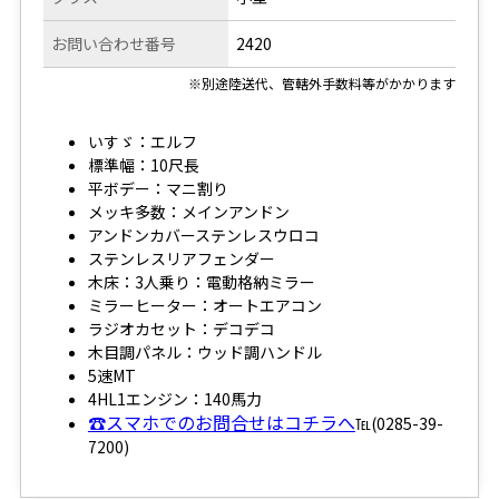
お問い合わせ番号
2420
※別途陸送代、管轄外手数料等がかかります
いすゞ：エルフ
標準幅：10尺長
平ボデー：マニ割り
メッキ多数：メインアンドン
アンドンカバーステンレスウロコ
ステンレスリアフェンダー
木床：3人乗り：電動格納ミラー
ミラーヒーター：オートエアコン
ラジオカセット：デコデコ
木目調パネル：ウッド調ハンドル
5速MT
4HL1エンジン：140馬力
☎スマホでのお問合せはコチラへ
℡(0285-39-
7200)