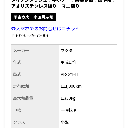
アオリステンレス張り：マニ割り
関東支店 小山展示場
☎スマホでのお問合せはコチラへ
℡(0285-39-7200)
メーカー
マツダ
年式
平成17年
型式
KR-SYF4T
走行距離
111,000km
最大積載量
1,350kg
車検
一時抹消
クラス
小型