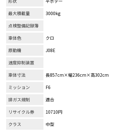
形状
平ボデー
最大積載量
3000kg
点検整備記録簿
車体色
クロ
原動機
J08E
速度抑制装置
車体寸法
長857cm×幅236cm×高302cm
ミッション
F6
排ガス規制
適合
リサイクル券
10710円
クラス
中型