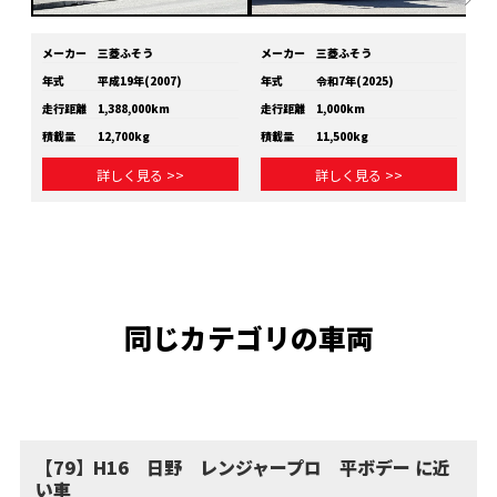
メーカー
三菱ふそう
メーカー
三菱ふそう
メ
年式
平成19年(2007)
年式
令和7年(2025)
年
走行距離
1,388,000km
走行距離
1,000km
走
積載量
12,700kg
積載量
11,500kg
積
詳しく見る >>
詳しく見る >>
同じカテゴリの車両
【79】H16 日野 レンジャープロ 平ボデー に近
い車