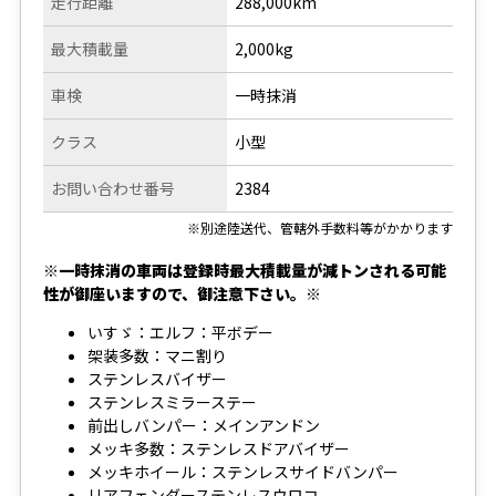
走行距離
288,000km
最大積載量
2,000kg
車検
一時抹消
クラス
小型
お問い合わせ番号
2384
※別途陸送代、管轄外手数料等がかかります
※一時抹消の車両は登録時最大積載量が減トンされる可能
性が御座いますので、御注意下さい。※
いすゞ：エルフ：平ボデー
架装多数：マニ割り
ステンレスバイザー
ステンレスミラーステー
前出しバンパー：メインアンドン
メッキ多数：ステンレスドアバイザー
メッキホイール：ステンレスサイドバンパー
リアフェンダーステンレスウロコ