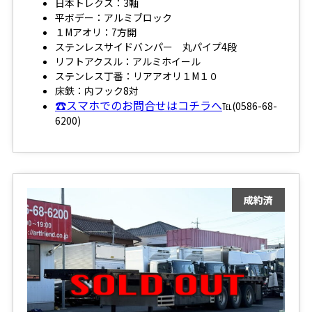
日本トレクス：3軸
平ボデー：アルミブロック
１Mアオリ：7方開
ステンレスサイドバンパー 丸パイプ4段
リフトアクスル：アルミホイール
ステンレス丁番：リアアオリ１M１０
床鉄：内フック8対
☎スマホでのお問合せはコチラへ
℡(0586-68-
6200)