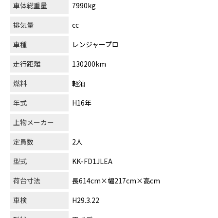
車体総重量
7990kg
排気量
cc
車種
レンジャープロ
走行距離
130200km
燃料
軽油
年式
H16年
上物メーカー
定員数
2人
型式
KK-FD1JLEA
荷台寸法
長614cm×幅217cm×高cm
車検
H29.3.22