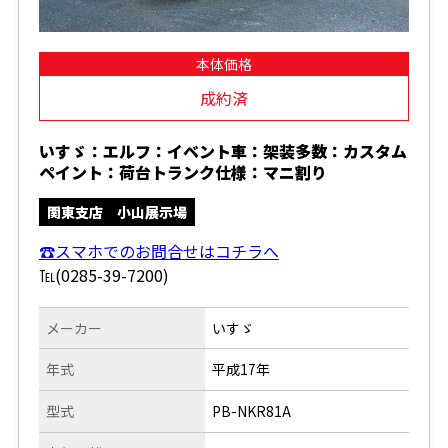
本体価格
成約済
いすゞ：エルフ：イベント車：架装多数：カスタム
ペイント：荷台トランク仕様：マニ割り
関東支店 小山展示場
☎スマホでのお問合せはコチラへ
℡(0285-39-7200)
メーカー
いすゞ
年式
平成17年
型式
PB-NKR81A