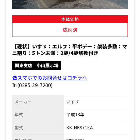
本体価格
成約済
【現状】いすゞ：エルフ：平ボデー：架装多数：マ
ニ割り：5トン未満：2駆/4駆切換付き
関東支店 小山展示場
☎スマホでのお問合せはコチラへ
℡(0285-39-7200)
メーカー
いすゞ
年式
平成13年
型式
KK-NKS71EA