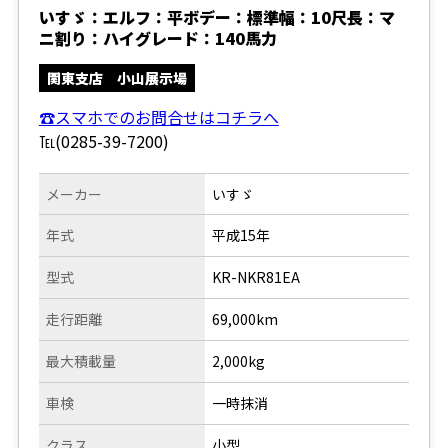
いすゞ：エルフ：平ボデー：標準幅：10尺長：マ
ニ割り：ハイグレード：140馬力
関東支店 小山展示場
☎スマホでのお問合せはコチラへ
℡(0285-39-7200)
メーカー
いすゞ
年式
平成15年
型式
KR-NKR81EA
走行距離
69,000km
最大積載量
2,000kg
車検
一時抹消
クラス
小型