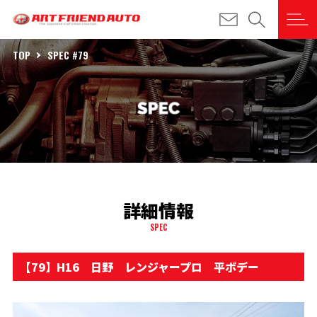
TOP
SPEC #79
詳細情報
SPEC
【79】H16 日野 レンジャープロ 平ボデー