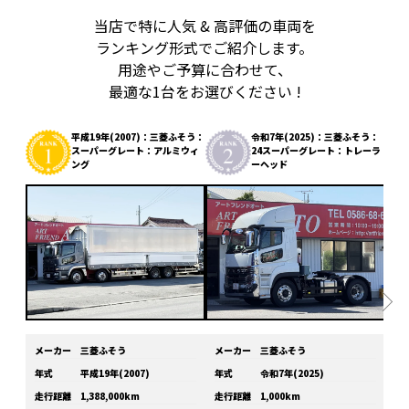
当店で特に人気 & 高評価の車両を
ランキング形式でご紹介します。
用途やご予算に合わせて、
最適な1台をお選びください !
平成19年(2007)：三菱ふそう：
令和7年(2025)：三菱ふそう：
スーパーグレート：アルミウィ
24スーパーグレート：トレーラ
ング
ーヘッド
メーカー
三菱ふそう
メーカー
三菱ふそう
メ
年式
平成19年(2007)
年式
令和7年(2025)
年
走行距離
1,388,000km
走行距離
1,000km
走