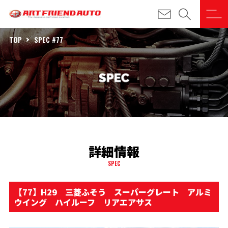
TOP
SPEC #77
詳細情報
SPEC
【77】H29 三菱ふそう スーパーグレート アルミ
ウイング ハイルーフ リアエアサス