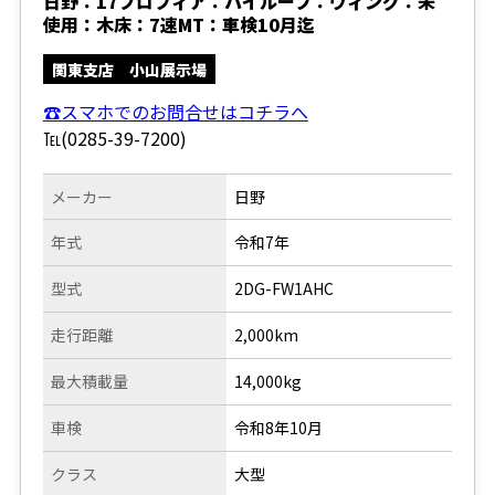
日野：17プロフィア：ハイルーフ：ウィング：未
使用：木床：7速MT：車検10月迄
関東支店 小山展示場
☎スマホでのお問合せはコチラへ
℡(0285-39-7200)
メーカー
日野
年式
令和7年
型式
2DG-FW1AHC
走行距離
2,000km
最大積載量
14,000kg
車検
令和8年10月
クラス
大型