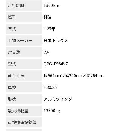
走行距離
1300km
燃料
軽油
年式
H29年
上物メーカー
日本トレクス
定員数
2人
型式
QPG-FS64VZ
荷台寸法
長961cm×幅240cm×高264cm
車検
H30.2.8
形状
アルミウイング
最大積載量
13700kg
点検整備記録簿