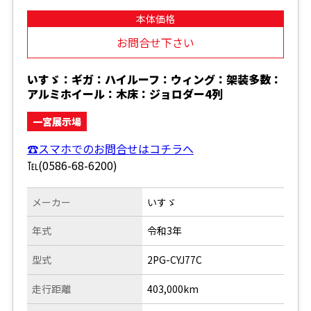
本体価格
お問合せ下さい
いすゞ：ギガ：ハイルーフ：ウィング：架装多数：
アルミホイール：木床：ジョロダー4列
一宮展示場
☎スマホでのお問合せはコチラへ
℡(0586-68-6200)
メーカー
いすゞ
年式
令和3年
型式
2PG-CYJ77C
走行距離
403,000km