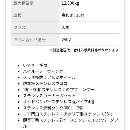
最大積載量
12,600kg
車検
令和8年10月
クラス
大型
お問い合わせ番号
2502
※別途陸送代、管轄外手数料等がかかります
いすゞ：ギガ
ハイルーフ：ウィング
メッキ多数：アルミホイール
防雪板ステンレスウロコ
1軸～後軸ステンレスくの字フェンダー
ステンレスコーナーガゼット
サイドバンパーステンレス丸パイプ4段
ステンレス燃料タンク300L 2個
リア門口ステンレス：アオリ丁番ステンレス36対
観音丁番ステンレス7対：ステンレスロックバーダブ
ル