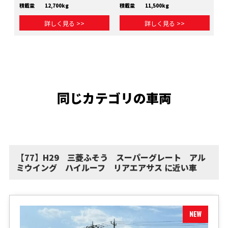
積載量
12,700kg
積載量
11,500kg
積
詳しく見る >>
詳しく見る >>
同じカテゴリの車両
【77】H29 三菱ふそう スーパーグレート アル
ミウイング ハイルーフ リアエアサス に近い車