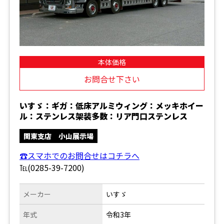
本体価格
お問合せ下さい
いすゞ：ギガ：低床アルミウィング：メッキホイー
ル：ステンレス架装多数：リア門口ステンレス
関東支店 小山展示場
☎スマホでのお問合せはコチラへ
℡(0285-39-7200)
メーカー
いすゞ
年式
令和3年