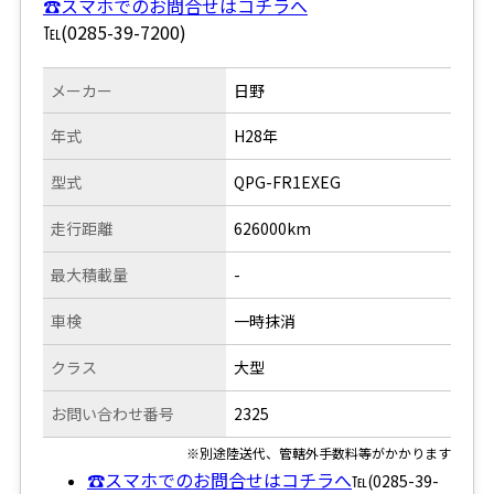
☎スマホでのお問合せはコチラへ
℡(0285-39-7200)
メーカー
日野
年式
H28年
型式
QPG-FR1EXEG
走行距離
626000km
最大積載量
-
車検
一時抹消
クラス
大型
お問い合わせ番号
2325
※別途陸送代、管轄外手数料等がかかります
☎スマホでのお問合せはコチラへ
℡(0285-39-