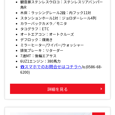
観音扉ステンレスウロコ：ステンレスリアバンパー
角R
木床：ラッシングレール2段：内フック11対
スタンションホール1対：ジョロダーレール4列
カラーバックカメラ／モニタ
タコグラフ：ETC
オートエアコン：オートクルーズ
デフロック：煤焼き
ミラーヒーター/ワイパー/ウォッシャー
排気ブレーキ：リターダー
7速MT：後輪エアサス
6UZ1エンジン：380馬力
☎スマホでのお問合せはコチラへ
℡(0586-68-
6200)
詳細を見る