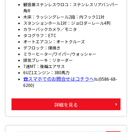
観音扉ステンレスウロコ：ステンレスリアバンパー
角R
木床：ラッシングレール2段：内フック11対
スタンションホール1対：ジョロダーレール4列
カラーバックカメラ／モニタ
タコグラフ：ETC
オートエアコン：オートクルーズ
デフロック：煤焼き
ミラーヒーター/ワイパー/ウォッシャー
排気ブレーキ：リターダー
7速MT：後輪エアサス
6UZ1エンジン：380馬力
☎スマホでのお問合せはコチラへ
℡(0586-68-
6200)
詳細を見る