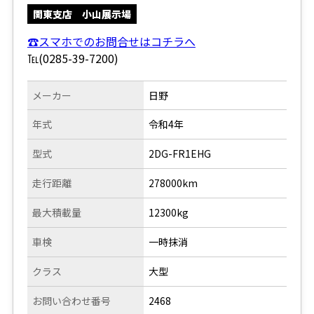
関東支店 小山展示場
☎スマホでのお問合せはコチラへ
℡(0285-39-7200)
メーカー
日野
年式
令和4年
型式
2DG-FR1EHG
走行距離
278000km
最大積載量
12300kg
車検
一時抹消
クラス
大型
お問い合わせ番号
2468