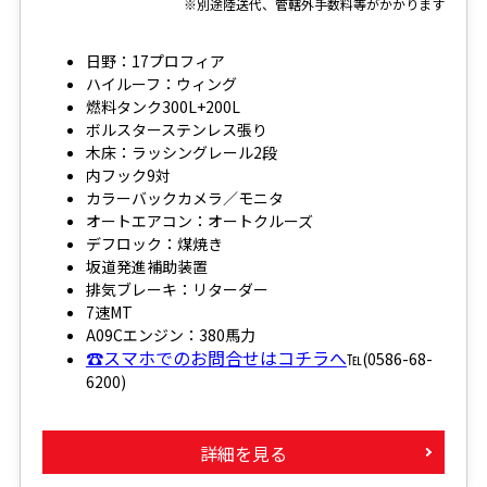
※別途陸送代、管轄外手数料等がかかります
日野：17プロフィア
ハイルーフ：ウィング
燃料タンク300L+200L
ボルスターステンレス張り
木床：ラッシングレール2段
内フック9対
カラーバックカメラ／モニタ
オートエアコン：オートクルーズ
デフロック：煤焼き
坂道発進補助装置
排気ブレーキ：リターダー
7速MT
A09Cエンジン：380馬力
☎スマホでのお問合せはコチラへ
℡(0586-68-
6200)
詳細を見る