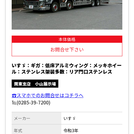
本体価格
お問合せ下さい
いすゞ：ギガ：低床アルミウィング：メッキホイー
ル：ステンレス架装多数：リア門口ステンレス
関東支店 小山展示場
☎スマホでのお問合せはコチラへ
℡(0285-39-7200)
メーカー
いすゞ
年式
令和3年