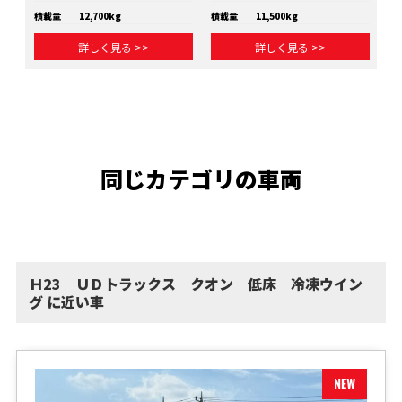
積載量
12,700kg
積載量
11,500kg
積
詳しく見る >>
詳しく見る >>
同じカテゴリの車両
Ｈ23 ＵＤトラックス クオン 低床 冷凍ウイン
グ に近い車