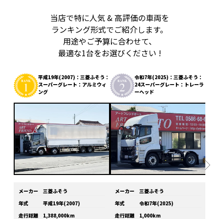
当店で特に人気 & 高評価の車両を
ランキング形式でご紹介します。
用途やご予算に合わせて、
最適な1台をお選びください !
平成19年(2007)：三菱ふそう：
令和7年(2025)：三菱ふそう：
スーパーグレート：アルミウィ
24スーパーグレート：トレーラ
ング
ーヘッド
メーカー
三菱ふそう
メーカー
三菱ふそう
メ
年式
平成19年(2007)
年式
令和7年(2025)
年
走行距離
1,388,000km
走行距離
1,000km
走