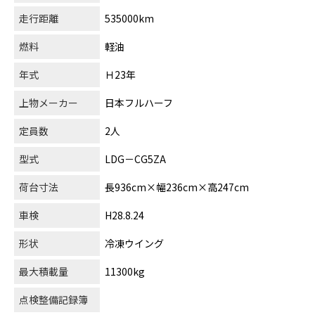
走行距離
535000km
燃料
軽油
年式
Ｈ23年
上物メーカー
日本フルハーフ
定員数
2人
型式
LDG－CG5ZA
荷台寸法
長936cm×幅236cm×高247cm
車検
H28.8.24
形状
冷凍ウイング
最大積載量
11300kg
点検整備記録簿