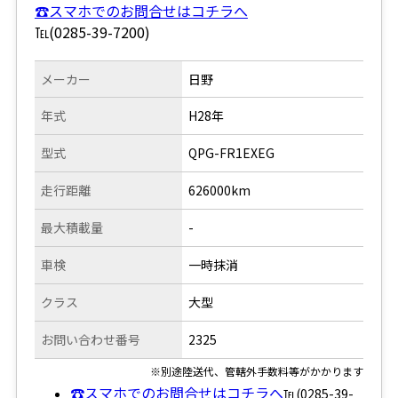
☎スマホでのお問合せはコチラへ
℡(0285-39-7200)
メーカー
日野
年式
H28年
型式
QPG-FR1EXEG
走行距離
626000km
最大積載量
-
車検
一時抹消
クラス
大型
お問い合わせ番号
2325
※別途陸送代、管轄外手数料等がかかります
☎スマホでのお問合せはコチラへ
℡(0285-39-