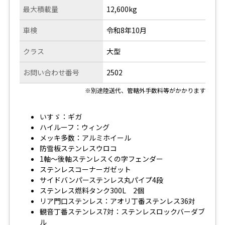
最大積載量
12,600kg
車検
令和8年10月
クラス
大型
お問い合わせ番号
2502
※別途陸送代、管轄外手数料等がかかります
いすゞ：ギガ
ハイルーフ：ウィング
メッキ多数：アルミホイール
防雪板ステンレスウロコ
1軸～後軸ステンレスくの字フェンダー
ステンレスコーナーガゼット
サイドバンパーステンレス丸パイプ4段
ステンレス燃料タンク300L 2個
リア門口ステンレス：アオリ丁番ステンレス36対
観音丁番ステンレス7対：ステンレスロックバーダブ
ル