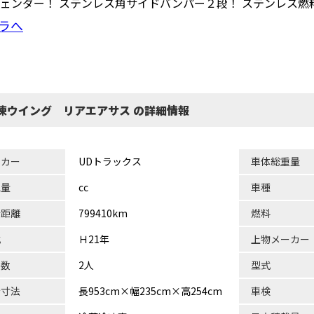
ェンダー！ ステンレス角サイドバンパー２段！ ステンレス燃
ラへ
凍ウイング リアエアサス の詳細情報
ーカー
UDトラックス
車体総重量
気量
cc
車種
行距離
799410km
燃料
式
Ｈ21年
上物メーカー
員数
2人
型式
台寸法
長953cm×幅235cm×高254cm
車検