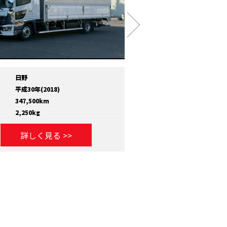
日野
メーカー
いすゞ
平成30年(2018)
年式
平成30年(2018)
347,500km
走行距離
810,000km
2,250kg
積載量
11,600kg
詳しく見る >>
詳しく見る >