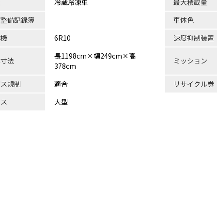
状
冷蔵冷凍車
最大積載量
検整備記録簿
車体色
動機
6R10
速度抑制装置
長1198cm×幅249cm×高
体寸法
ミッション
378cm
ガス規制
適合
リサイクル券
ラス
大型