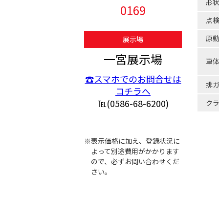
形
0169
点
原
展示場
一宮展示場
車
☎スマホでのお問合せは
排
コチラへ
℡(0586-68-6200)
ク
※表示価格に加え、登録状況に
よって別途費用がかかります
ので、必ずお問い合わせくだ
さい。