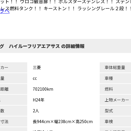
ット！！ ウロコ観音扉！！ ボルスターステンレス！！ ステン
レス燃料タンク！！ キーストン！！ ラッシングレール２段！
ラへ
ング ハイルーフリアエアサス の詳細情報
ーカー
三菱
車体総重量
気量
cc
車種
行距離
702100km
燃料
式
H24年
上物メーカー
員数
2人
型式
台寸法
長944cm×幅238cm×高250cm
車検