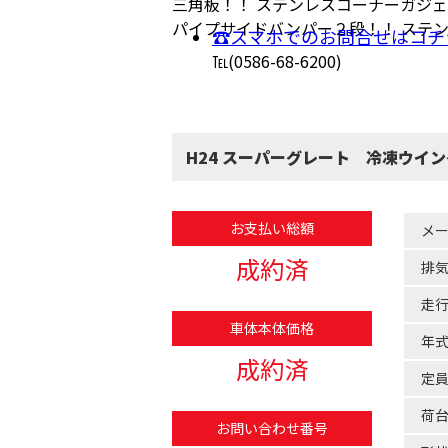
三角板！！ ステンレスコーナーガジェ
パイプサイドバンパー２段！！ ステン
☎スマホでのお問合せはコチ
℡(0586-68-6200)
H24 スーパーグレート 冷凍ウイ
お支払い総額
メ
成約済
排
走
車体本体価格
年
成約済
定
荷
お問い合わせ番号