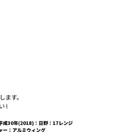
します。
 !
平成30年(2018)：日野：17レンジ
平成30年(2018
ャー：アルミウィング
冷凍ウィング