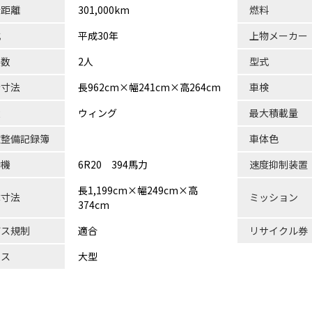
行距離
301,000km
燃料
式
平成30年
上物メーカー
員数
2人
型式
台寸法
長962cm×幅241cm×高264cm
車検
状
ウィング
最大積載量
検整備記録簿
車体色
動機
6R20 394馬力
速度抑制装置
長1,199cm×幅249cm×高
体寸法
ミッション
374cm
ガス規制
適合
リサイクル券
ラス
大型