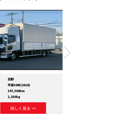
日野
メーカー
いすゞ
平成30年(2018)
年式
平成30年(2018)
347,500km
走行距離
810,000km
2,250kg
積載量
11,600kg
詳しく見る >>
詳しく見る >