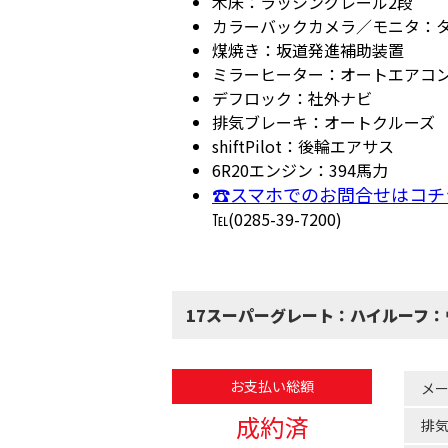
木床：ラッシングレール2段
カラーバックカメラ／モニタ：
煤焼き：坂道発進補助装置
ミラーヒーター：オートエアコ
デフロック：社外ナビ
排気ブレーキ：オートクルーズ
shiftPilot：後輪エアサス
6R20エンジン：394馬力
☎スマホでのお問合せはコチ
℡(0285-39-7200)
17スーパーグレート：ハイルーフ
お支払い総額
メ
成約済
排