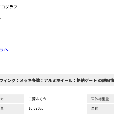
タコグラフ
ン
ラへ
：ウィング：メッキ多数：アルミホイール：格納ゲート の詳細
ーカー
三菱ふそう
車体総重量
気量
10,670cc
車種