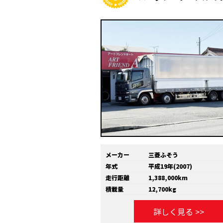
メーカー
三菱ふそう
年式
平成19年(2007)
走行距離
1,388,000km
積載量
12,700kg
詳しく見る >>