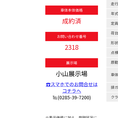
走
車体本体価格
年
成約済
定
荷
お問い合わせ番号
形
2318
点
原
展示場
小山展示場
車
☎スマホでのお問合せは
排
コチラへ
℡(0285-39-7200)
ク
※表示価格に加え、登録状況に