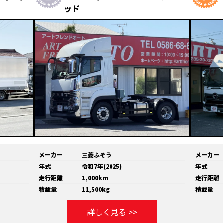
ッド
メーカー
三菱ふそう
メーカー
年式
令和7年(2025)
年式
走行距離
1,000km
走行距離
積載量
11,500kg
積載量
詳しく見る >>