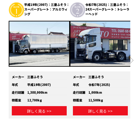
平成19年(2007)：三菱ふそう：
令和7年(2025)：三菱ふそう：
スーパーグレート：アルミウィ
24スーパーグレート：トレーラ
ング
ーヘッド
メーカー
三菱ふそう
メーカー
三菱ふそう
メ
年式
平成19年(2007)
年式
令和7年(2025)
年
走行距離
1,388,000km
走行距離
1,000km
走
積載量
12,700kg
積載量
11,500kg
積
詳しく見る >>
詳しく見る >>