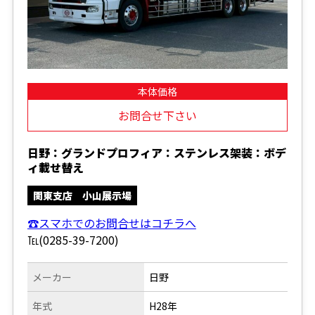
本体価格
お問合せ下さい
日野：グランドプロフィア：ステンレス架装：ボデ
ィ載せ替え
関東支店 小山展示場
☎スマホでのお問合せはコチラへ
℡(0285-39-7200)
メーカー
日野
年式
H28年