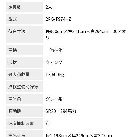
定員数
2人
型式
2PG-FS74HZ
荷台寸法
長960cm×幅241cm×高264cm 80アオ
リ
車検
一時抹消
形状
ウィング
最大積載量
13,600kg
点検整備記録簿
車体色
グレー系
原動機
6R20 394馬力
速度抑制装置
有
車体寸法
長1,198cm×幅249cm×高377cm