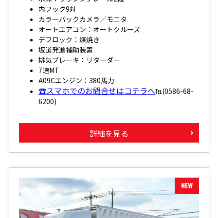
内フック9対
カラーバックカメラ／モニタ
オートエアコン：オートクルーズ
デフロック：煤焼き
坂道発進補助装置
排気ブレーキ：リターダー
7速MT
A09Cエンジン：380馬力
☎スマホでのお問合せはコチラへ
℡(0586-68-
6200)
詳細を見る