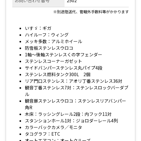
お問い合わせ番号
2502
※別途陸送代、管轄外手数料等がかかります
いすゞ：ギガ
ハイルーフ：ウィング
メッキ多数：アルミホイール
防雪板ステンレスウロコ
1軸～後軸ステンレスくの字フェンダー
ステンレスコーナーガゼット
サイドバンパーステンレス丸パイプ4段
ステンレス燃料タンク300L 2個
リア門口ステンレス：アオリ丁番ステンレス36対
観音丁番ステンレス7対：ステンレスロックバーダブ
ル
観音扉ステンレスウロコ：ステンレスリアバンパー
角R
木床：ラッシングレール2段：内フック11対
スタンションホール1対：ジョロダーレール4列
カラーバックカメラ／モニタ
タコグラフ：ETC
オートエアコン：オートクルーズ