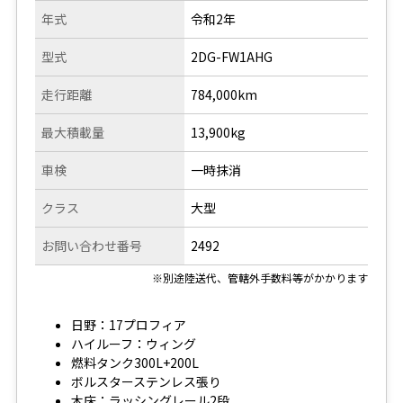
年式
令和2年
型式
2DG-FW1AHG
走行距離
784,000km
最大積載量
13,900kg
車検
一時抹消
クラス
大型
お問い合わせ番号
2492
※別途陸送代、管轄外手数料等がかかります
日野：17プロフィア
ハイルーフ：ウィング
燃料タンク300L+200L
ボルスターステンレス張り
木床：ラッシングレール2段