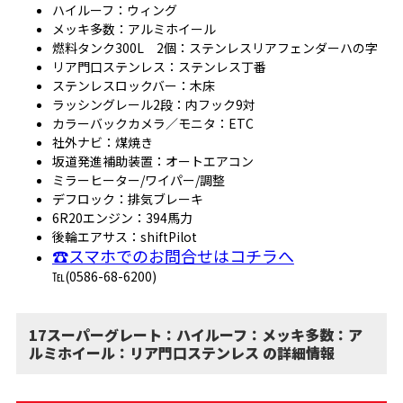
ハイルーフ：ウィング
メッキ多数：アルミホイール
燃料タンク300L 2個：ステンレスリアフェンダーハの字
リア門口ステンレス：ステンレス丁番
ステンレスロックバー：木床
ラッシングレール2段：内フック9対
カラーバックカメラ／モニタ：ETC
社外ナビ：煤焼き
坂道発進補助装置：オートエアコン
ミラーヒーター/ワイパー/調整
デフロック：排気ブレーキ
6R20エンジン：394馬力
後輪エアサス：shiftPilot
☎スマホでのお問合せはコチラへ
℡(0586-68-6200)
17スーパーグレート：ハイルーフ：メッキ多数：ア
ルミホイール：リア門口ステンレス の詳細情報