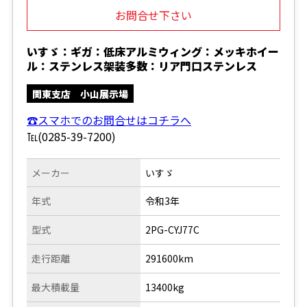
お問合せ下さい
いすゞ：ギガ：低床アルミウィング：メッキホイー
ル：ステンレス架装多数：リア門口ステンレス
関東支店 小山展示場
☎スマホでのお問合せはコチラへ
℡(0285-39-7200)
メーカー
いすゞ
年式
令和3年
型式
2PG-CYJ77C
走行距離
291600km
最大積載量
13400kg