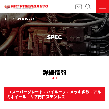
TOP
SPEC #2277
詳細情報
SPEC
17スーパーグレート：ハイルーフ：メッキ多数：アル
ミホイール：リア門口ステンレス