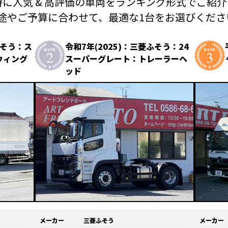
に人気 & 高評価の車両を
ランキング形式でご紹介
途やご予算に合わせて、
最適な1台をお選びください
ふそう：ス
令和7年(2025)：三菱ふそう：24
ウィング
スーパーグレート：トレーラーヘ
ッド
メーカー
三菱ふそう
メーカー