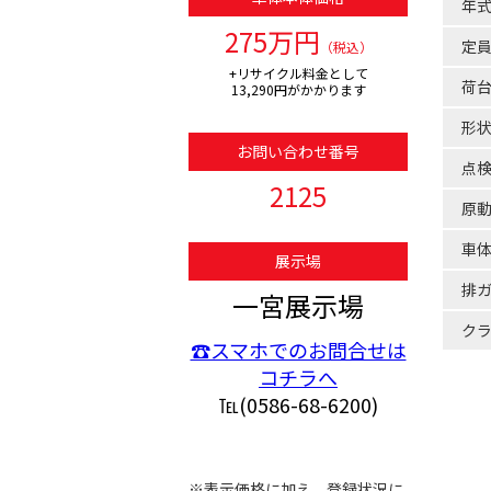
年
275万円
定
（税込）
+リサイクル料金として
荷
13,290円がかかります
形
お問い合わせ番号
点
2125
原
車
展示場
排
一宮展示場
ク
☎スマホでのお問合せは
コチラへ
℡(0586-68-6200)
※表示価格に加え、登録状況に