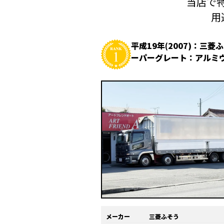
当店で特
用
平成19年(2007)：三菱
ーパーグレート：アルミ
メーカー
三菱ふそう