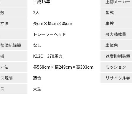
式
平成15年
上物メーカー
員数
2人
型式
台寸法
長cm×幅cm×高cm
車検
状
トレーラーヘッド
最大積載量
検整備記録簿
なし
車体色
動機
K13C 370馬力
速度抑制装置
体寸法
長568cm×幅249cm×高303cm
ミッション
ガス規制
適合
リサイクル券
ラス
大型