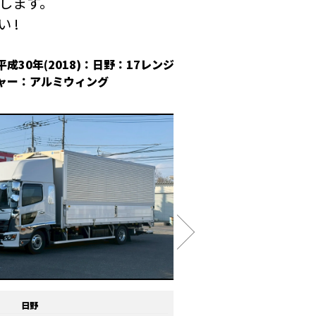
します。
 !
平成30年(2018)：日野：17レンジ
平成30年(2018
ャー：アルミウィング
冷凍ウィング
日野
メーカー
いすゞ