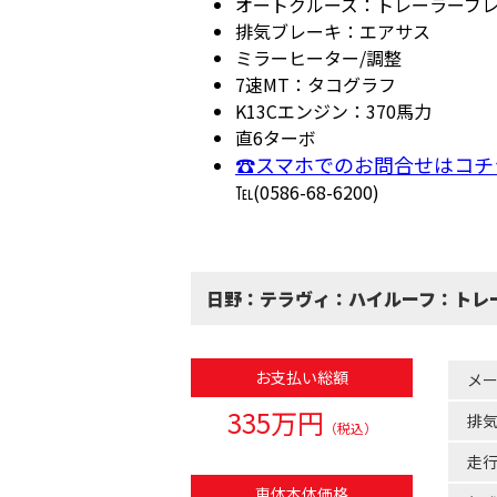
オートクルーズ：トレーラーブ
排気ブレーキ：エアサス
ミラーヒーター/調整
7速MT：タコグラフ
K13Cエンジン：370馬力
直6ターボ
☎スマホでのお問合せはコチ
℡(0586-68-6200)
日野：テラヴィ：ハイルーフ：トレー
お支払い総額
メ
335万円
排
（税込）
走
車体本体価格