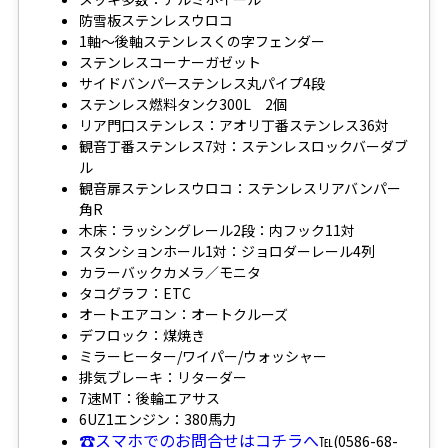
防雪板ステンレスウロコ
1軸～後軸ステンレスくの字フェンダー
ステンレスコーナーガゼット
サイドバンパーステンレス丸パイプ4段
ステンレス燃料タンク300L 2個
リア門口ステンレス：アオリ丁番ステンレス36対
観音丁番ステンレス7対：ステンレスロックバーダブ
ル
観音扉ステンレスウロコ：ステンレスリアバンパー
角R
木床：ラッシングレール2段：内フック11対
スタンションホール1対：ジョロダーレール4列
カラーバックカメラ／モニタ
タコグラフ：ETC
オートエアコン：オートクルーズ
デフロック：煤焼き
ミラーヒーター/ワイパー/ウォッシャー
排気ブレーキ：リターダー
7速MT：後輪エアサス
6UZ1エンジン：380馬力
☎スマホでのお問合せはコチラへ
℡(0586-68-