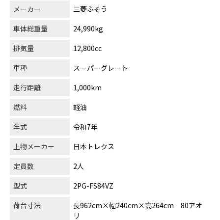
メーカー
三菱ふそう
車体総重量
24,990kg
排気量
12,800cc
車種
スーパーグレート
走行距離
1,000km
燃料
軽油
年式
令和7年
上物メーカー
日本トレクス
定員数
2人
型式
2PG-FS84VZ
荷台寸法
長962cm×幅240cm×高264cm 80アオ
リ