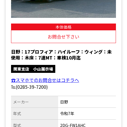
本体価格
お問合せ下さい
日野：17プロフィア：ハイルーフ：ウィング：未
使用：木床：7速MT：車検10月迄
関東支店 小山展示場
☎スマホでのお問合せはコチラへ
℡(0285-39-7200)
メーカー
日野
年式
令和7年
型式
2DG-FW1AHC