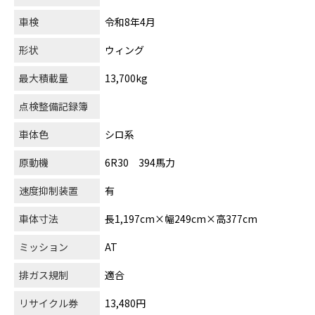
車検
令和8年4月
形状
ウィング
最大積載量
13,700kg
点検整備記録簿
車体色
シロ系
原動機
6R30 394馬力
速度抑制装置
有
車体寸法
長1,197cm×幅249cm×高377cm
ミッション
AT
排ガス規制
適合
リサイクル券
13,480円