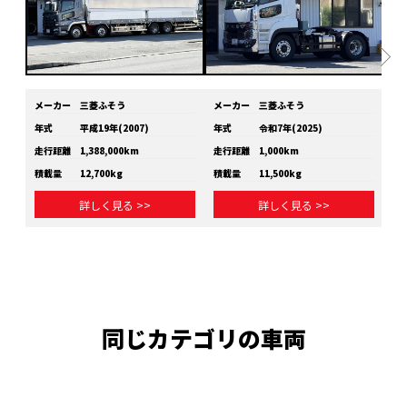
メーカー
三菱ふそう
メーカー
三菱ふそう
メ
年式
平成19年(2007)
年式
令和7年(2025)
年
走行距離
1,388,000km
走行距離
1,000km
走
積載量
12,700kg
積載量
11,500kg
積
詳しく見る >>
詳しく見る >>
同じカテゴリの車両