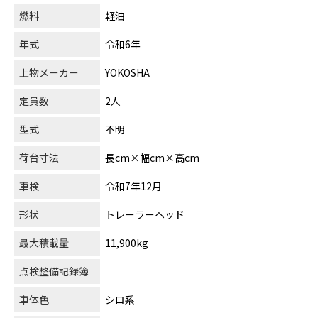
燃料
軽油
年式
令和6年
上物メーカー
YOKOSHA
定員数
2人
型式
不明
荷台寸法
長cm×幅cm×高cm
車検
令和7年12月
形状
トレーラーヘッド
最大積載量
11,900kg
点検整備記録簿
車体色
シロ系