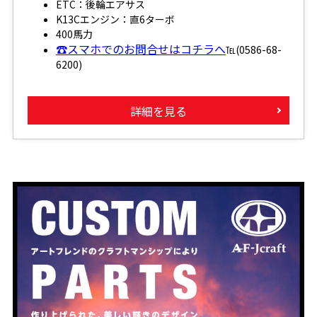
ETC：後輪エアサス
K13Cエンジン：直6ターボ
400馬力
☎スマホでのお問合せはコチラへ
℡(0586-68-
6200)
詳細を見る