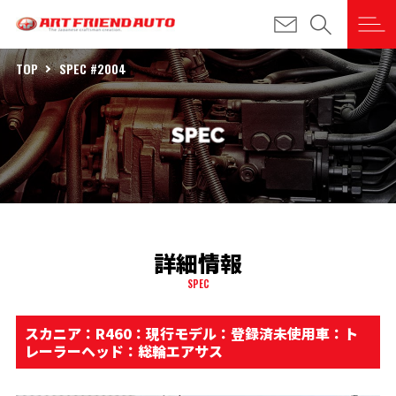
TOP
SPEC #2004
詳細情報
SPEC
スカニア：R460：現行モデル：登録済未使用車：ト
レーラーヘッド：総輪エアサス