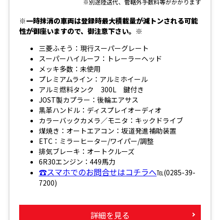
※別途陸送代、管轄外手数料等がかかります
※一時抹消の車両は登録時最大積載量が減トンされる可能
性が御座いますので、御注意下さい。※
三菱ふそう：現行スーパーグレート
スーパーハイルーフ：トレーラーヘッド
メッキ多数：未使用
プレミアムライン：アルミホイール
アルミ燃料タンク 300L 鍵付き
JOST製カプラー：後輪エアサス
黒革ハンドル：ディスプレイオーディオ
カラーバックカメラ／モニタ：キックドライブ
煤焼き：オートエアコン：坂道発進補助装置
ETC：ミラーヒーター/ワイパー/調整
排気ブレーキ：オートクルーズ
6R30エンジン：449馬力
☎スマホでのお問合せはコチラへ
℡(0285-39-
7200)
詳細を見る