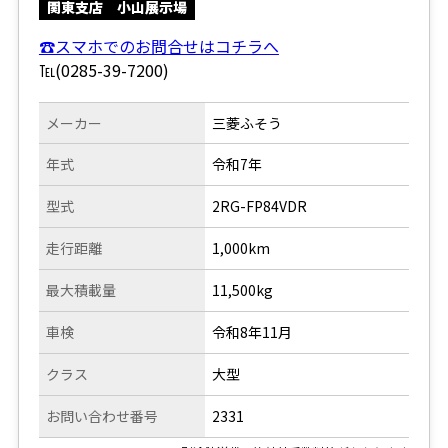
関東支店 小山展示場
☎スマホでのお問合せはコチラへ
℡(0285-39-7200)
メーカー
三菱ふそう
年式
令和7年
型式
2RG-FP84VDR
走行距離
1,000km
最大積載量
11,500kg
車検
令和8年11月
クラス
大型
お問い合わせ番号
2331