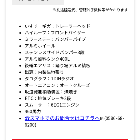
※別途陸送代、管轄外手数料等がかかります
いすゞ：ギガ：トレーラーヘッド
ハイルーフ：フロントバイザー
ミラーステー：バンパーパイプ
アルミホイール
ステンレスサイドバンパー3段
アルミ燃料タンク400L
後輪エアサス：踊り場アルミ縞板
出窓：内装生地張り
タコグラフ：1DINラジオ
オートエアコン：オートクルーズ
坂道発進補助装置：煤焼き
ETC：排気ブレーキ2段
スムーサー：6EG1エンジン
460馬力
☎スマホでのお問合せはコチラへ
℡(0586-68-
6200)