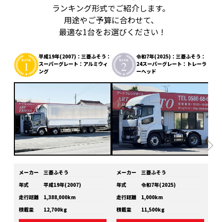
ランキング形式でご紹介します。
用途やご予算に合わせて、
最適な1台をお選びください !
平成19年(2007)：三菱ふそう：
令和7年(2025)：三菱ふそう：
スーパーグレート：アルミウィ
24スーパーグレート：トレーラ
ング
ーヘッド
メーカー
三菱ふそう
メーカー
三菱ふそう
メ
年式
平成19年(2007)
年式
令和7年(2025)
年
走行距離
1,388,000km
走行距離
1,000km
走
積載量
12,700kg
積載量
11,500kg
積