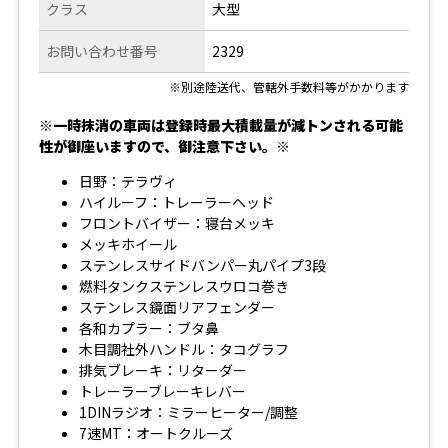
クラス
大型
お問い合わせ番号
2329
※別途陸送代、管轄外手数料等がかかります
※一時抹消の車両は登録時最大積載量が減トンされる可能
性が御座いますので、御注意下さい。※
日野：テラヴィ
ハイルーフ：トレーラーヘッド
フロントバイザー：寝台メッキ
メッキホイール
ステンレスサイドバンパー丸パイプ3段
燃料タンクステンレスウロコ巻き
ステンレス鏡面リアフェンダー
各和カプラー：ブタ鼻
木目調社外ハンドル：タコグラフ
排気ブレーキ：リターダー
トレーラーブレーキレバー
1DINラジオ：ミラーヒーター/調整
7速MT：オートクルーズ