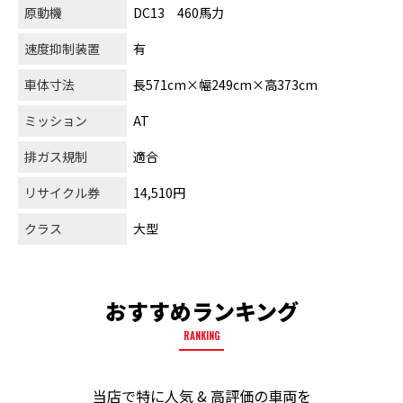
原動機
DC13 460馬力
速度抑制装置
有
車体寸法
長571cm×幅249cm×高373cm
ミッション
AT
排ガス規制
適合
リサイクル券
14,510円
クラス
大型
おすすめランキング
RANKING
当店で特に人気 & 高評価の車両を