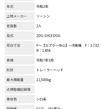
年式
令和2年
上物メーカー
ソーシン
定員数
2人
型式
2DG-SH1EDGG
荷台寸法
F～【カプラー中心】～R後端 F：1.732
R：1.456
車検
令和7年3月
形状
トレーラーヘッド
最大積載量
11,500kg
点検整備記録簿
車体色
シロ系
原動機
E13C 450馬力