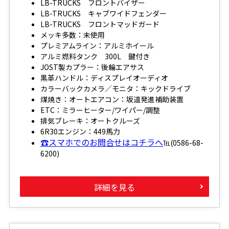
LB-TRUCKS フロントバイザー
LB-TRUCKS キャブワイドフェンダー
LB-TRUCKS フロントマッドガード
メッキ多数：未使用
プレミアムライン：アルミホイール
アルミ燃料タンク 300L 鍵付き
JOST製カプラー：後輪エアサス
黒革ハンドル：ディスプレイオーディオ
カラーバックカメラ／モニタ：キックドライブ
煤焼き：オートエアコン：坂道発進補助装置
ETC：ミラーヒーター/ワイパー/調整
排気ブレーキ：オートクルーズ
6R30エンジン：449馬力
☎スマホでのお問合せはコチラへ
℡(0586-68-
6200)
詳細を見る