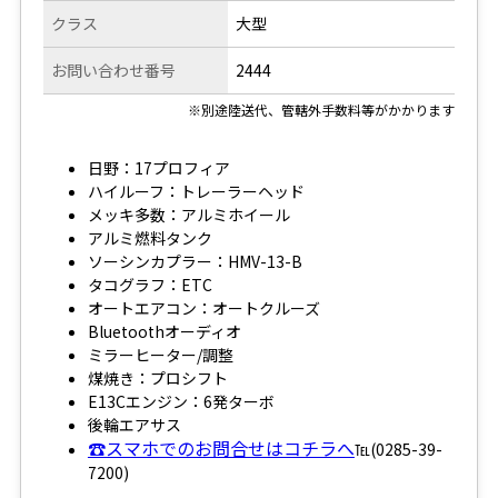
クラス
大型
お問い合わせ番号
2444
※別途陸送代、管轄外手数料等がかかります
日野：17プロフィア
ハイルーフ：トレーラーヘッド
メッキ多数：アルミホイール
アルミ燃料タンク
ソーシンカプラー：HMV-13-B
タコグラフ：ETC
オートエアコン：オートクルーズ
Bluetoothオーディオ
ミラーヒーター/調整
煤焼き：プロシフト
E13Cエンジン：6発ターボ
後輪エアサス
☎スマホでのお問合せはコチラへ
℡(0285-39-
7200)