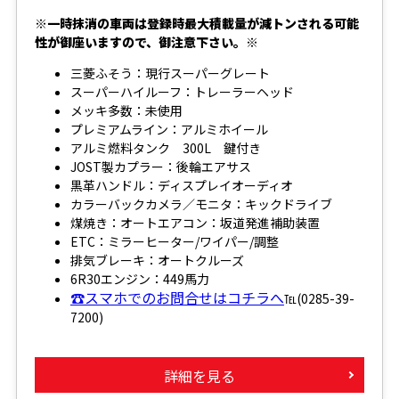
※一時抹消の車両は登録時最大積載量が減トンされる可能
性が御座いますので、御注意下さい。※
三菱ふそう：現行スーパーグレート
スーパーハイルーフ：トレーラーヘッド
メッキ多数：未使用
プレミアムライン：アルミホイール
アルミ燃料タンク 300L 鍵付き
JOST製カプラー：後輪エアサス
黒革ハンドル：ディスプレイオーディオ
カラーバックカメラ／モニタ：キックドライブ
煤焼き：オートエアコン：坂道発進補助装置
ETC：ミラーヒーター/ワイパー/調整
排気ブレーキ：オートクルーズ
6R30エンジン：449馬力
☎スマホでのお問合せはコチラへ
℡(0285-39-
7200)
詳細を見る