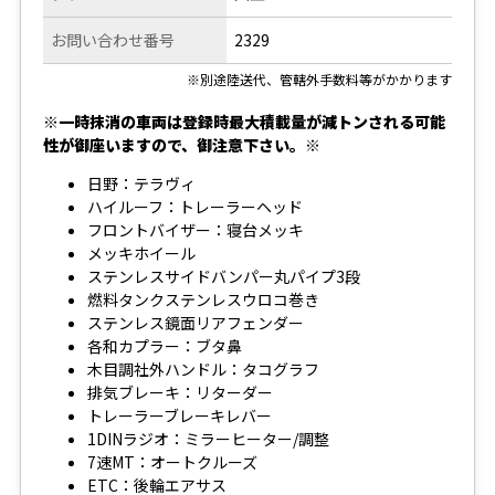
お問い合わせ番号
2329
※別途陸送代、管轄外手数料等がかかります
※一時抹消の車両は登録時最大積載量が減トンされる可能
性が御座いますので、御注意下さい。※
日野：テラヴィ
ハイルーフ：トレーラーヘッド
フロントバイザー：寝台メッキ
メッキホイール
ステンレスサイドバンパー丸パイプ3段
燃料タンクステンレスウロコ巻き
ステンレス鏡面リアフェンダー
各和カプラー：ブタ鼻
木目調社外ハンドル：タコグラフ
排気ブレーキ：リターダー
トレーラーブレーキレバー
1DINラジオ：ミラーヒーター/調整
7速MT：オートクルーズ
ETC：後輪エアサス