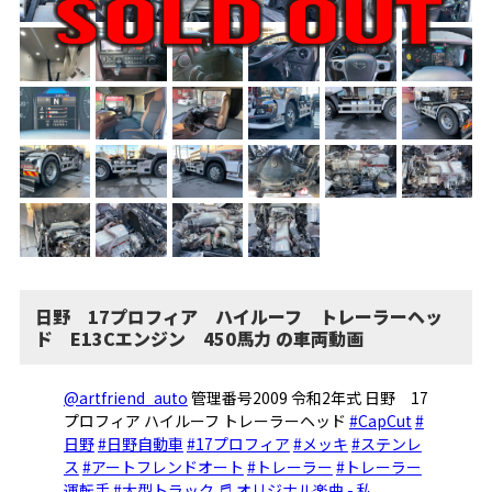
日野 17プロフィア ハイルーフ トレーラーヘッ
ド E13Cエンジン 450馬力 の車両動画
@artfriend_auto
管理番号2009 令和2年式 日野 17
プロフィア ハイルーフ トレーラーヘッド
#CapCut
#
日野
#日野自動車
#17プロフィア
#メッキ
#ステンレ
ス
#アートフレンドオート
#トレーラー
#トレーラー
運転手
#大型トラック
♬ オリジナル楽曲 - 私