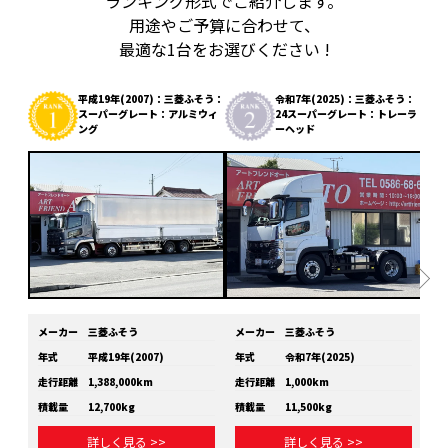
ランキング形式でご紹介します。
用途やご予算に合わせて、
最適な1台をお選びください !
平成19年(2007)：三菱ふそう：
令和7年(2025)：三菱ふそう：
スーパーグレート：アルミウィ
24スーパーグレート：トレーラ
ング
ーヘッド
メーカー
三菱ふそう
メーカー
三菱ふそう
メ
年式
平成19年(2007)
年式
令和7年(2025)
年
走行距離
1,388,000km
走行距離
1,000km
走
積載量
12,700kg
積載量
11,500kg
積
詳しく見る >>
詳しく見る >>