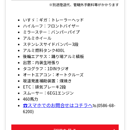
※別途陸送代、管轄外手数料等がかかります
いすゞ：ギガ：トレーラーヘッド
ハイルーフ：フロントバイザー
ミラーステー：バンパーパイプ
アルミホイール
ステンレスサイドバンパー3段
アルミ燃料タンク400L
後輪エアサス：踊り場アルミ縞板
出窓：内装生地張り
タコグラフ：1DINラジオ
オートエアコン：オートクルーズ
坂道発進補助装置：煤焼き
ETC：排気ブレーキ2段
スムーサー：6EG1エンジン
460馬力
☎スマホでのお問合せはコチラへ
℡(0586-68-
6200)