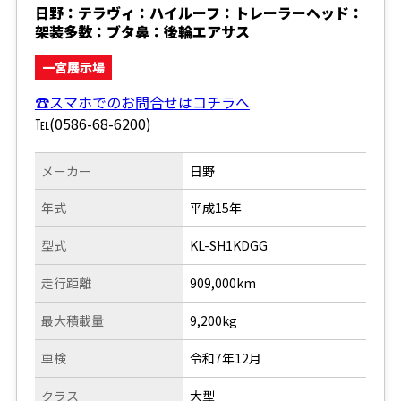
日野：テラヴィ：ハイルーフ：トレーラーヘッド：
架装多数：ブタ鼻：後輪エアサス
一宮展示場
☎スマホでのお問合せはコチラへ
℡(0586-68-6200)
メーカー
日野
年式
平成15年
型式
KL-SH1KDGG
走行距離
909,000km
最大積載量
9,200kg
車検
令和7年12月
クラス
大型