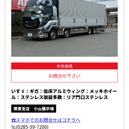
本体価格
お問合せ下さい
いすゞ：ギガ：低床アルミウィング：メッキホイー
ル：ステンレス架装多数：リア門口ステンレス
関東支店 小山展示場
☎スマホでのお問合せはコチラへ
℡(0285-39-7200)