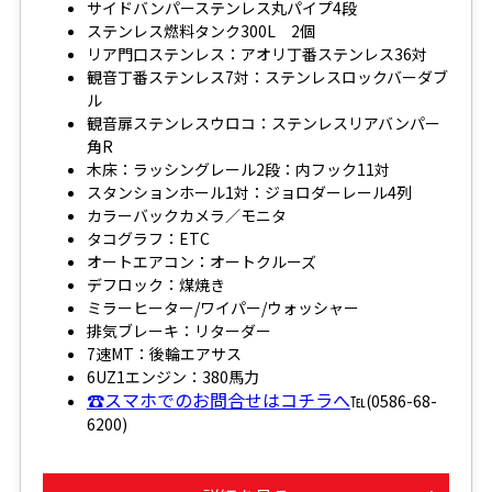
サイドバンパーステンレス丸パイプ4段
ステンレス燃料タンク300L 2個
リア門口ステンレス：アオリ丁番ステンレス36対
観音丁番ステンレス7対：ステンレスロックバーダブ
ル
観音扉ステンレスウロコ：ステンレスリアバンパー
角R
木床：ラッシングレール2段：内フック11対
スタンションホール1対：ジョロダーレール4列
カラーバックカメラ／モニタ
タコグラフ：ETC
オートエアコン：オートクルーズ
デフロック：煤焼き
ミラーヒーター/ワイパー/ウォッシャー
排気ブレーキ：リターダー
7速MT：後輪エアサス
6UZ1エンジン：380馬力
☎スマホでのお問合せはコチラへ
℡(0586-68-
6200)