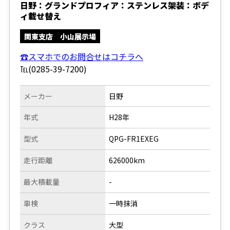
日野：グランドプロフィア：ステンレス架装：ボデ
ィ載せ替え
関東支店 小山展示場
☎スマホでのお問合せはコチラへ
℡(0285-39-7200)
メーカー
日野
年式
H28年
型式
QPG-FR1EXEG
走行距離
626000km
最大積載量
-
車検
一時抹消
クラス
大型