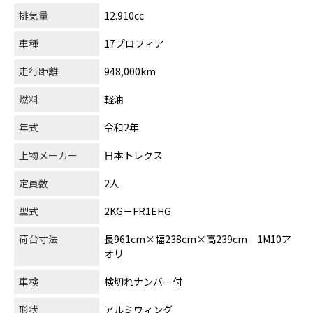
排気量
12.910cc
車種
17プロフィア
走行距離
948,000km
燃料
軽油
年式
令和2年
上物メーカー
日本トレクス
定員数
2人
型式
2KG－FR1EHG
荷台寸法
長961cm×幅238cm×高239cm 1M10ア
オリ
車検
検切れナンバー付
形状
アルミウィング