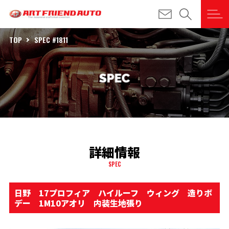
TOP
SPEC #1811
詳細情報
SPEC
日野 17プロフィア ハイルーフ ウィング 造りボ
デー 1M10アオリ 内装生地張り