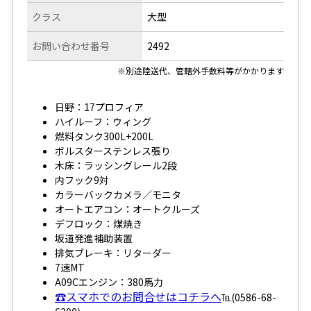
クラス
大型
お問い合わせ番号
2492
※別途陸送代、管轄外手数料等がかかります
日野：17プロフィア
ハイルーフ：ウィング
燃料タンク300L+200L
ボルスターステンレス張り
木床：ラッシングレール2段
内フック9対
カラーバックカメラ／モニタ
オートエアコン：オートクルーズ
デフロック：煤焼き
坂道発進補助装置
排気ブレーキ：リターダー
7速MT
A09Cエンジン：380馬力
☎スマホでのお問合せはコチラへ
℡(0586-68-