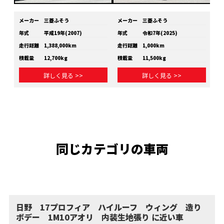
メーカー
三菱ふそう
メーカー
三菱ふそう
メ
年式
平成19年(2007)
年式
令和7年(2025)
年
走行距離
1,388,000km
走行距離
1,000km
走
積載量
12,700kg
積載量
11,500kg
積
詳しく見る >>
詳しく見る >>
同じカテゴリの車両
日野 17プロフィア ハイルーフ ウィング 造り
ボデー 1M10アオリ 内装生地張り に近い車