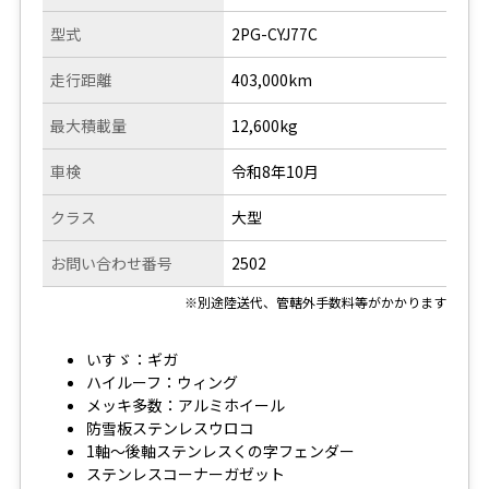
型式
2PG-CYJ77C
走行距離
403,000km
最大積載量
12,600kg
車検
令和8年10月
クラス
大型
お問い合わせ番号
2502
※別途陸送代、管轄外手数料等がかかります
いすゞ：ギガ
ハイルーフ：ウィング
メッキ多数：アルミホイール
防雪板ステンレスウロコ
1軸～後軸ステンレスくの字フェンダー
ステンレスコーナーガゼット