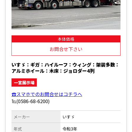
本体価格
お問合せ下さい
いすゞ：ギガ：ハイルーフ：ウィング：架装多数：
アルミホイール：木床：ジョロダー4列
一宮展示場
☎スマホでのお問合せはコチラへ
℡(0586-68-6200)
メーカー
いすゞ
年式
令和3年