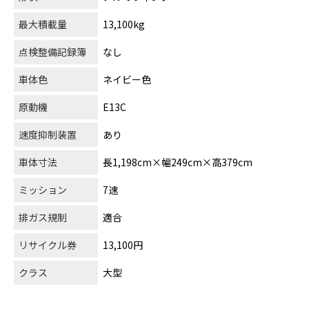
最大積載量
13,100kg
点検整備記録簿
なし
車体色
ネイビー色
原動機
E13C
速度抑制装置
あり
車体寸法
長1,198cm×幅249cm×高379cm
ミッション
7速
排ガス規制
適合
リサイクル券
13,100円
クラス
大型