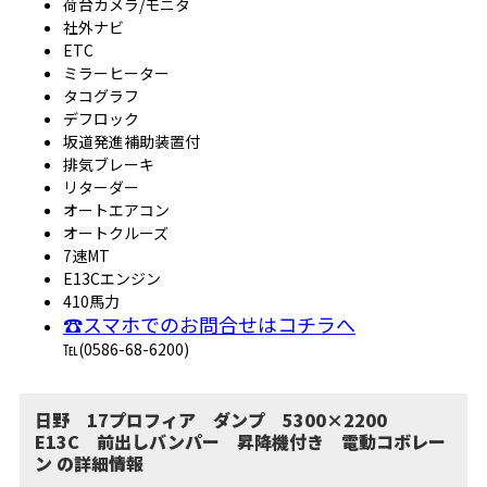
荷台カメラ/モニタ
社外ナビ
ETC
ミラーヒーター
タコグラフ
デフロック
坂道発進補助装置付
排気ブレーキ
リターダー
オートエアコン
オートクルーズ
7速MT
E13Cエンジン
410馬力
☎スマホでのお問合せはコチラへ
℡(0586-68-6200)
日野 17プロフィア ダンプ 5300×2200
E13C 前出しバンパー 昇降機付き 電動コボレー
ン の詳細情報