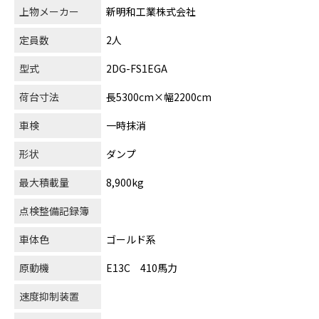
上物メーカー
新明和工業株式会社
定員数
2人
型式
2DG-FS1EGA
荷台寸法
長5300cm×幅2200cm
車検
一時抹消
形状
ダンプ
最大積載量
8,900kg
点検整備記録簿
車体色
ゴールド系
原動機
E13C 410馬力
速度抑制装置