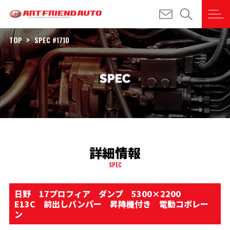
TOP
SPEC #1710
詳細情報
SPEC
日野 17プロフィア ダンプ 5300×2200
E13C 前出しバンパー 昇降機付き 電動コボレー
ン