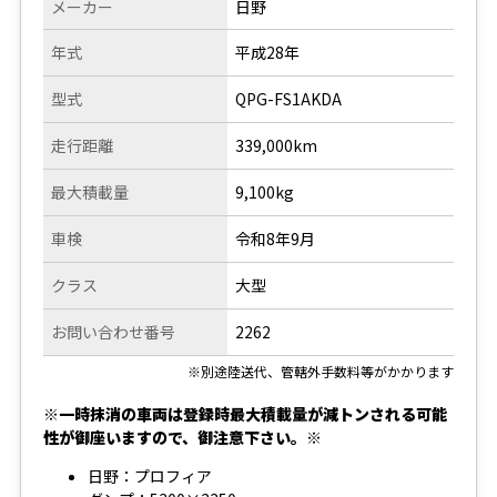
メーカー
日野
年式
平成28年
型式
QPG-FS1AKDA
走行距離
339,000km
最大積載量
9,100kg
車検
令和8年9月
クラス
大型
お問い合わせ番号
2262
※別途陸送代、管轄外手数料等がかかります
※一時抹消の車両は登録時最大積載量が減トンされる可能
性が御座いますので、御注意下さい。※
日野：プロフィア