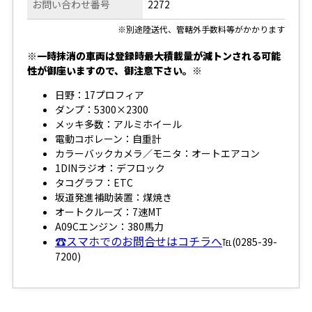
お問い合わせ番号
2272
※別途陸送代、管轄外手数料等がかかります
※一時抹消の車両は登録時最大積載量が減トンされる可能
性が御座いますので、御注意下さい。※
日野：17プロフィア
ダンプ：5300×2300
メッキ多数：アルミホイール
電動コボレーン：自重計
カラーバックカメラ／モニタ：オートエアコン
1DINラジオ：デフロック
タコグラフ：ETC
坂道発進補助装置：煤焼き
オートクルーズ：7速MT
A09Cエンジン：380馬力
☎スマホでのお問合せはコチラへ
℡(0285-39-
7200)