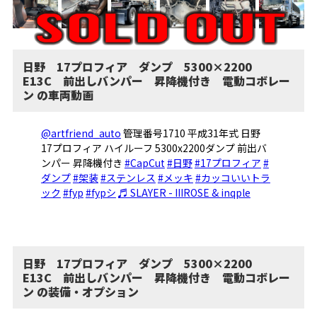
日野 17プロフィア ダンプ 5300×2200
E13C 前出しバンパー 昇降機付き 電動コボレー
ン の車両動画
@artfriend_auto
管理番号1710 平成31年式 日野
17プロフィア ハイルーフ 5300x2200ダンプ 前出バ
ンパー 昇降機付き
#CapCut
#日野
#17プロフィア
#
ダンプ
#架装
#ステンレス
#メッキ
#カッコいいトラ
ック
#fyp
#fypシ
♬ SLAYER - IIIROSE & inqple
日野 17プロフィア ダンプ 5300×2200
E13C 前出しバンパー 昇降機付き 電動コボレー
ン の装備・オプション