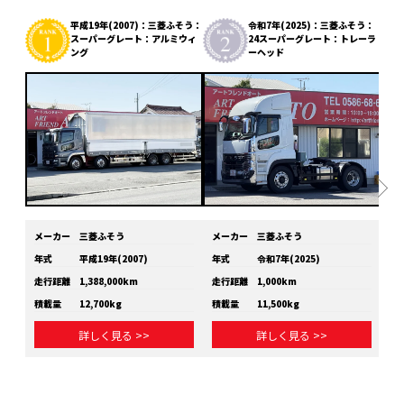
平成19年(2007)：三菱ふそう：
令和7年(2025)：三菱ふそう：
スーパーグレート：アルミウィ
24スーパーグレート：トレーラ
ング
ーヘッド
メーカー
三菱ふそう
メーカー
三菱ふそう
メ
年式
平成19年(2007)
年式
令和7年(2025)
年
走行距離
1,388,000km
走行距離
1,000km
走
積載量
12,700kg
積載量
11,500kg
積
詳しく見る >>
詳しく見る >>