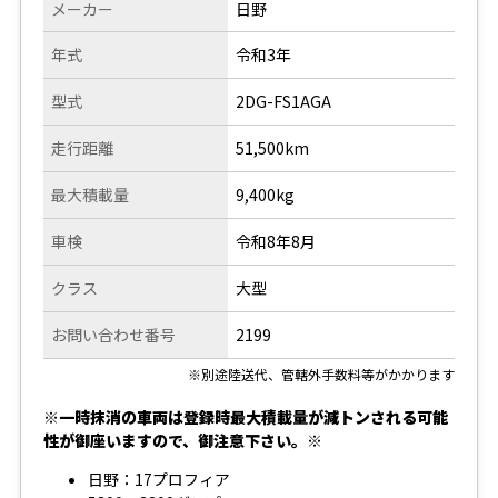
メーカー
日野
年式
令和3年
型式
2DG-FS1AGA
走行距離
51,500km
最大積載量
9,400kg
車検
令和8年8月
クラス
大型
お問い合わせ番号
2199
※別途陸送代、管轄外手数料等がかかります
※一時抹消の車両は登録時最大積載量が減トンされる可能
性が御座いますので、御注意下さい。※
日野：17プロフィア