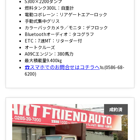
5300×2200ダンプ
燃料タンク300L：自重計
電動コボレーン：リアゲートエアーロック
手動式集中グリス
カラーバックカメラ／モニタ：デフロック
Bluetoothオーディオ：タコグラフ
ETC：7速MT：リターダー付
オートクルーズ
A09Cエンジン：380馬力
最大積載量9.400㎏
☎スマホでのお問合せはコチラへ
℡(0586-68-
6200)