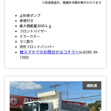
※別途陸送代、管轄外手数料等がかかります
土砂禁ダンプ
車検付き
最大積載量3000ｋｇ
フロントバイザー
ミラーステー
マニ割り
舟形フロントバンパー
☎スマホでのお問合せはコチラへ
℡(0285-39-
7200)