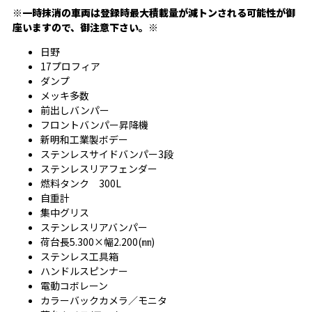
※一時抹消の車両は登録時最大積載量が減トンされる可能性が御
座いますので、御注意下さい。※
日野
17プロフィア
ダンプ
メッキ多数
前出しバンパー
フロントバンパー昇降機
新明和工業製ボデー
ステンレスサイドバンパー3段
ステンレスリアフェンダー
燃料タンク 300L
自重計
集中グリス
ステンレスリアバンパー
荷台長5.300×幅2.200(㎜)
ステンレス工具箱
ハンドルスピンナー
電動コボレーン
カラーバックカメラ／モニタ