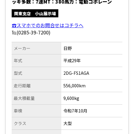
ッキ多数：7速MT：380馬力：電動コボレーン
関東支店 小山展示場
☎スマホでのお問合せはコチラへ
℡(0285-39-7200)
メーカー
日野
年式
平成29年
型式
2DG-FS1AGA
走行距離
556,000km
最大積載量
9,600kg
車検
令和7年10月
クラス
大型