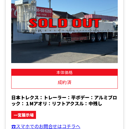
本体価格
成約済
日本トレクス：トレーラー：平ボデー：アルミブロ
ック：１Mアオリ：リフトアクスル：中残し
一宮展示場
☎スマホでのお問合せはコチラへ