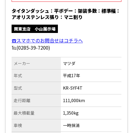
タイタンダッシュ：平ボデー：架装多数：標準幅：
アオリステンレス張り：マニ割り
関東支店 小山展示場
☎スマホでのお問合せはコチラへ
℡(0285-39-7200)
メーカー
マツダ
年式
平成17年
型式
KR-SYF4T
走行距離
111,000km
最大積載量
1,350kg
車検
一時抹消