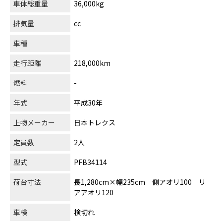
車体総重量
36,000kg
排気量
cc
車種
走行距離
218,000km
燃料
-
年式
平成30年
上物メーカー
日本トレクス
定員数
2人
型式
PFB34114
荷台寸法
長1,280cm×幅235cm 側アオリ100 リ
アアオリ120
車検
検切れ