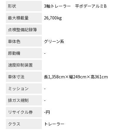
形状
3軸トレーラー 平ボデーアルミB
最大積載量
26,700kg
点検整備記録簿
車体色
グリーン系
原動機
-
速度抑制装置
車体寸法
長1,358cm×幅249cm×高361cm
ミッション
-
排ガス規制
-
リサイクル券
-円
クラス
トレーラー