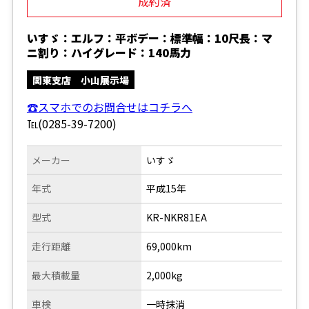
成約済
いすゞ：エルフ：平ボデー：標準幅：10尺長：マ
ニ割り：ハイグレード：140馬力
関東支店 小山展示場
☎スマホでのお問合せはコチラへ
℡(0285-39-7200)
メーカー
いすゞ
年式
平成15年
型式
KR-NKR81EA
走行距離
69,000km
最大積載量
2,000kg
車検
一時抹消