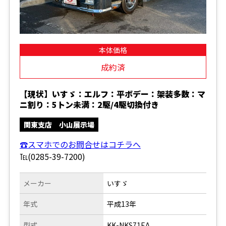
本体価格
成約済
【現状】いすゞ：エルフ：平ボデー：架装多数：マ
ニ割り：5トン未満：2駆/4駆切換付き
関東支店 小山展示場
☎スマホでのお問合せはコチラへ
℡(0285-39-7200)
メーカー
いすゞ
年式
平成13年
型式
KK-NKS71EA