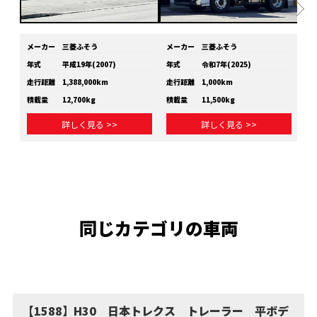
メーカー
三菱ふそう
メーカー
三菱ふそう
メ
年式
平成19年(2007)
年式
令和7年(2025)
年
走行距離
1,388,000km
走行距離
1,000km
走
積載量
12,700kg
積載量
11,500kg
積
詳しく見る >>
詳しく見る >>
同じカテゴリの車両
【1588】H30 日本トレクス トレーラー 平ボデ