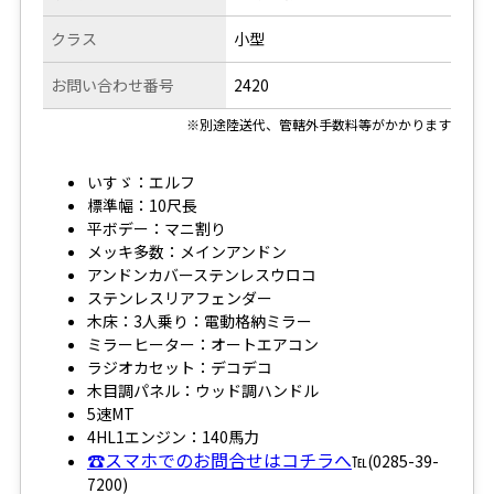
クラス
小型
お問い合わせ番号
2420
※別途陸送代、管轄外手数料等がかかります
いすゞ：エルフ
標準幅：10尺長
平ボデー：マニ割り
メッキ多数：メインアンドン
アンドンカバーステンレスウロコ
ステンレスリアフェンダー
木床：3人乗り：電動格納ミラー
ミラーヒーター：オートエアコン
ラジオカセット：デコデコ
木目調パネル：ウッド調ハンドル
5速MT
4HL1エンジン：140馬力
☎スマホでのお問合せはコチラへ
℡(0285-39-
7200)