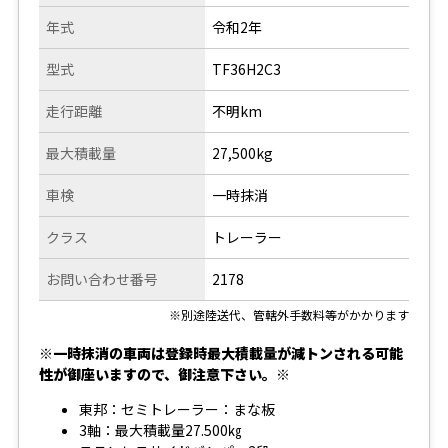
年式
令和2年
型式
TF36H2C3
走行距離
不明km
最大積載量
27,500kg
車検
一時抹消
クラス
トレーラー
お問い合わせ番号
2178
※別途陸送代、管轄外手数料等がかかります
※一時抹消の車両は登録時最大積載量が減トンされる可能
性が御座いますので、御注意下さい。※
東邦：セミトレーラー：まな板
3軸：最大積載量27.500㎏