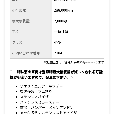
走行距離
288,000km
最大積載量
2,000kg
車検
一時抹消
クラス
小型
お問い合わせ番号
2384
※別途陸送代、管轄外手数料等がかかります
※一時抹消の車両は登録時最大積載量が減トンされる可能
性が御座いますので、御注意下さい。※
いすゞ：エルフ：平ボデー
架装多数：マニ割り
ステンレスバイザー
ステンレスミラーステー
前出しバンパー：メインアンドン
メッキ多数：ステンレスドアバイザー