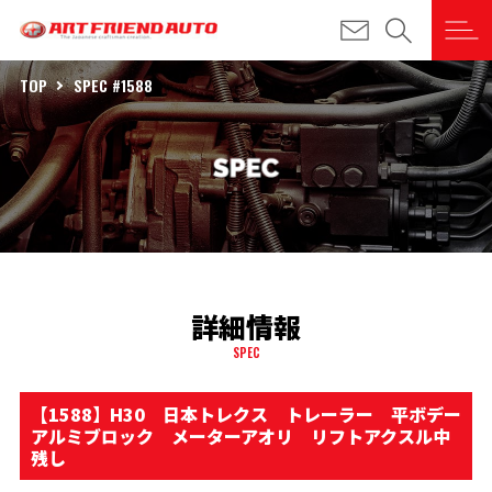
TOP
SPEC #1588
詳細情報
SPEC
【1588】H30 日本トレクス トレーラー 平ボデー
アルミブロック メーターアオリ リフトアクスル中
残し