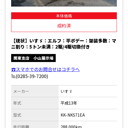
本体価格
成約済
【現状】いすゞ：エルフ：平ボデー：架装多数：マ
ニ割り：5トン未満：2駆/4駆切換付き
関東支店 小山展示場
☎スマホでのお問合せはコチラへ
℡(0285-39-7200)
メーカー
いすゞ
年式
平成13年
型式
KK-NKS71EA
走行距離
288,000km