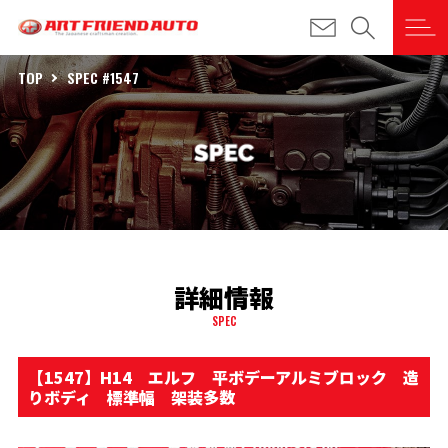
TOP
SPEC #1547
詳細情報
SPEC
【1547】H14 エルフ 平ボデーアルミブロック 造
りボディ 標準幅 架装多数