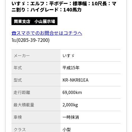
いすゞ：エルフ：平ボデー：標準幅：10尺長：マ
ニ割り：ハイグレード：140馬力
関東支店 小山展示場
☎スマホでのお問合せはコチラへ
℡(0285-39-7200)
メーカー
いすゞ
年式
平成15年
型式
KR-NKR81EA
走行距離
69,000km
最大積載量
2,000kg
車検
一時抹消
クラス
小型