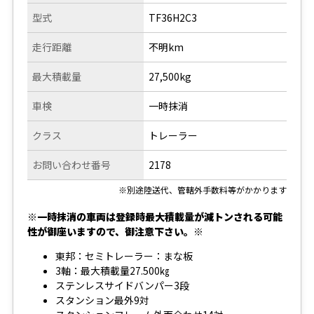
型式
TF36H2C3
走行距離
不明km
最大積載量
27,500kg
車検
一時抹消
クラス
トレーラー
お問い合わせ番号
2178
※別途陸送代、管轄外手数料等がかかります
※一時抹消の車両は登録時最大積載量が減トンされる可能
性が御座いますので、御注意下さい。※
東邦：セミトレーラー：まな板
3軸：最大積載量27.500㎏
ステンレスサイドバンパー3段
スタンション最外9対