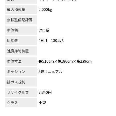
最大積載量
2,000kg
点検整備記録簿
車体色
クロ系
原動機
4HL1 130馬力
速度抑制装置
車体寸法
長510cm×幅186cm×高239cm
ミッション
5速マニュアル
排ガス規制
リサイクル券
8,340円
クラス
小型