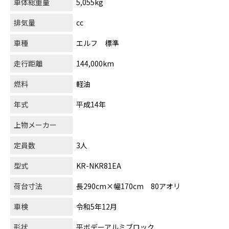
車体総重量
5,055kg
排気量
cc
車種
エルフ 標準
走行距離
144,000km
燃料
軽油
年式
平成14年
上物メーカー
定員数
3人
型式
KR-NKR81EA
荷台寸法
長290cm×幅170cm 80アオリ
車検
令和5年12月
形状
平ボデーアルミブロック