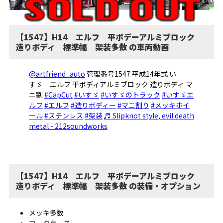
【1547】H14 エルフ 平ボデーアルミブロック
造りボディ 標準幅 架装多数 の車両動画
@artfriend_auto
管理番号1547 平成14年式 い
すゞ エルフ 平ボディアルミブロック 造りボディ マ
ニ割
#CapCut
#いすゞ
#いすゞのトラック
#いすゞエ
ルフ
#エルフ
#造りボディー
#マニ割り
#メッキホイ
ール
#ステンレス
#架装
♬ Slipknot style, evil death
metal - 212soundworks
【1547】H14 エルフ 平ボデーアルミブロック
造りボディ 標準幅 架装多数 の装備・オプション
メッキ多数