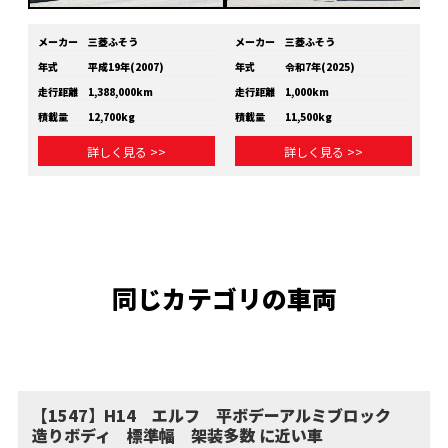
メーカー
三菱ふそう
メーカー
三菱ふそう
メ
年式
平成19年(2007)
年式
令和7年(2025)
年
走行距離
1,388,000km
走行距離
1,000km
走
積載量
12,700kg
積載量
11,500kg
積
詳しく見る >>
詳しく見る >>
同じカテゴリの車両
【1547】H14 エルフ 平ボデーアルミブロック
造りボディ 標準幅 架装多数 に近い車