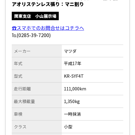
アオリステンレス張り：マニ割り
関東支店 小山展示場
☎スマホでのお問合せはコチラへ
℡(0285-39-7200)
メーカー
マツダ
年式
平成17年
型式
KR-SYF4T
走行距離
111,000km
最大積載量
1,350kg
車検
一時抹消
クラス
小型