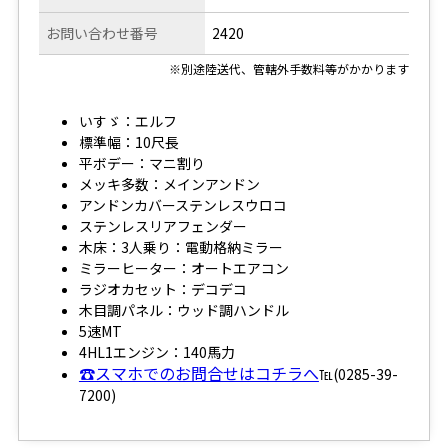
お問い合わせ番号
2420
※別途陸送代、管轄外手数料等がかかります
いすゞ：エルフ
標準幅：10尺長
平ボデー：マニ割り
メッキ多数：メインアンドン
アンドンカバーステンレスウロコ
ステンレスリアフェンダー
木床：3人乗り：電動格納ミラー
ミラーヒーター：オートエアコン
ラジオカセット：デコデコ
木目調パネル：ウッド調ハンドル
5速MT
4HL1エンジン：140馬力
☎スマホでのお問合せはコチラへ
℡(0285-39-
7200)