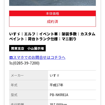
本体価格
成約済
いすゞ：エルフ：イベント車：架装多数：カスタム
ペイント：荷台トランク仕様：マニ割り
関東支店 小山展示場
☎スマホでのお問合せはコチラへ
℡(0285-39-7200)
メーカー
いすゞ
年式
平成17年
型式
PB-NKR81A
走行距離
357,000km