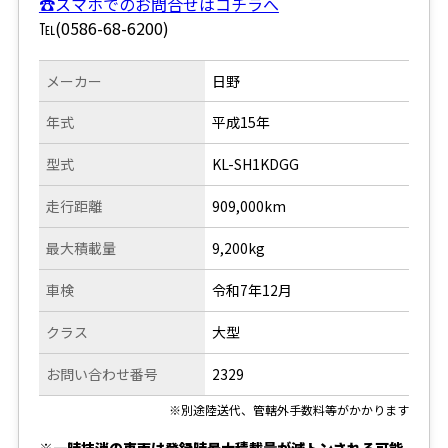
☎スマホでのお問合せはコチラへ
℡(0586-68-6200)
メーカー
日野
年式
平成15年
型式
KL-SH1KDGG
走行距離
909,000km
最大積載量
9,200kg
車検
令和7年12月
クラス
大型
お問い合わせ番号
2329
※別途陸送代、管轄外手数料等がかかります
※一時抹消の車両は登録時最大積載量が減トンされる可能