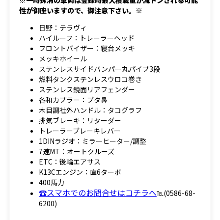
性が御座いますので、御注意下さい。※
日野：テラヴィ
ハイルーフ：トレーラーヘッド
フロントバイザー：寝台メッキ
メッキホイール
ステンレスサイドバンパー丸パイプ3段
燃料タンクステンレスウロコ巻き
ステンレス鏡面リアフェンダー
各和カプラー：ブタ鼻
木目調社外ハンドル：タコグラフ
排気ブレーキ：リターダー
トレーラーブレーキレバー
1DINラジオ：ミラーヒーター/調整
7速MT：オートクルーズ
ETC：後輪エアサス
K13Cエンジン：直6ターボ
400馬力
☎スマホでのお問合せはコチラへ
℡(0586-68-
6200)