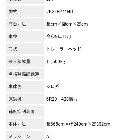
型式
2PG-FP74HD
荷台寸法
長cm×幅cm×高cm
車検
令和5年11月
形状
トレーラーヘッド
最大積載量
11,500kg
点検整備記録簿
車体色
シロ系
原動機
6R20 428馬力
速度抑制装置
車体寸法
長568cm×幅249cm×高362cm
ミッション
AT