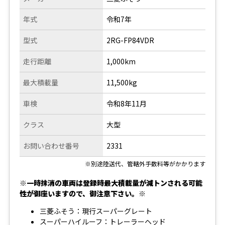
年式
令和7年
型式
2RG-FP84VDR
走行距離
1,000km
最大積載量
11,500kg
車検
令和8年11月
クラス
大型
お問い合わせ番号
2331
※別途陸送代、管轄外手数料等がかかります
※一時抹消の車両は登録時最大積載量が減トンされる可能
性が御座いますので、御注意下さい。※
三菱ふそう：現行スーパーグレート
スーパーハイルーフ：トレーラーヘッド