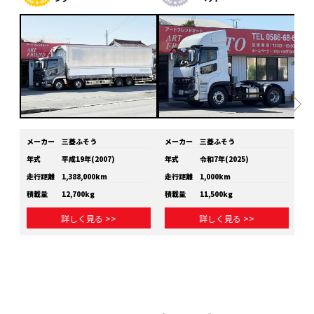
メーカー
三菱ふそう
メーカー
三菱ふそう
メ
年式
平成19年(2007)
年式
令和7年(2025)
年
走行距離
1,388,000km
走行距離
1,000km
走
積載量
12,700kg
積載量
11,500kg
積
詳しく見る >>
詳しく見る >>