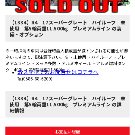
【1334】R4 17スーパーグレート ハイルーフ 未
使用 第5輪荷重11.500㎏ プレミアムライン の装
備・オプション
※一時抹消の車両は登録時最大積載量が減トンされる可能性が御
座いますので、御注意下さい。※ ・未使用 ・ハイルーフ ・プレ
ミアムライン ・メッキ多数 ・アルミホイール ・アルミ燃料タン
ク 400L ・第5輪荷重11.500㎏ ・
☎スマホでのお問合せはコチラへ
℡(0586-68-6200)
【1334】R4 17スーパーグレート ハイルーフ 未
使用 第5輪荷重11.500㎏ プレミアムライン の詳
細情報
お支払い総額