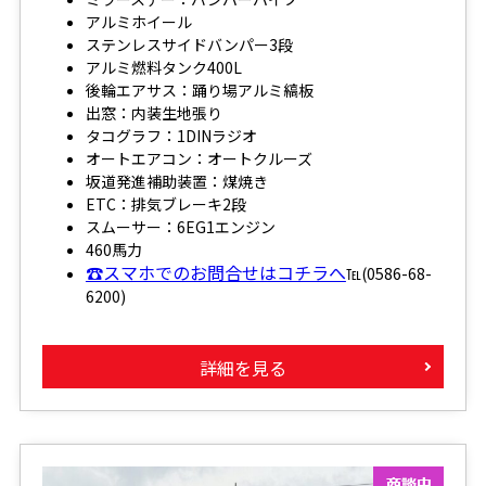
アルミホイール
ステンレスサイドバンパー3段
アルミ燃料タンク400L
後輪エアサス：踊り場アルミ縞板
出窓：内装生地張り
タコグラフ：1DINラジオ
オートエアコン：オートクルーズ
坂道発進補助装置：煤焼き
ETC：排気ブレーキ2段
スムーサー：6EG1エンジン
460馬力
☎スマホでのお問合せはコチラへ
℡(0586-68-
6200)
詳細を見る