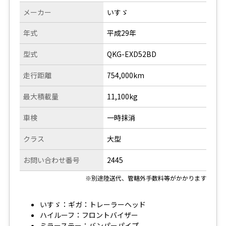
メーカー
いすゞ
年式
平成29年
型式
QKG-EXD52BD
走行距離
754,000km
最大積載量
11,100kg
車検
一時抹消
クラス
大型
お問い合わせ番号
2445
※別途陸送代、管轄外手数料等がかかります
いすゞ：ギガ：トレーラーヘッド
ハイルーフ：フロントバイザー
ミラーステー：バンパーパイプ