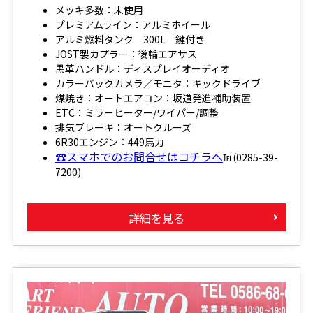
メッキ多数：未使用
プレミアムライン：アルミホイール
アルミ燃料タンク 300L 鍵付き
JOST製カプラー：後輪エアサス
黒革ハンドル：ディスプレイオーディオ
カラーバックカメラ／モニタ：キックドライブ
煤焼き：オートエアコン：坂道発進補助装置
ETC：ミラーヒーター/ワイパー/調整
排気ブレーキ：オートクルーズ
6R30エンジン：449馬力
☎スマホでのお問合せはコチラへ
℡(0285-39-
7200)
詳細を見る