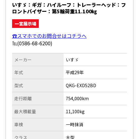
いすゞ：ギガ：ハイルーフ：トレーラーヘッド：フ
ロントバイザー：第5輪荷重11.100㎏
一宮展示場
☎スマホでのお問合せはコチラへ
℡(0586-68-6200)
メーカー
いすゞ
年式
平成29年
型式
QKG-EXD52BD
走行距離
754,000km
最大積載量
11,100kg
車検
一時抹消
クラス
大型