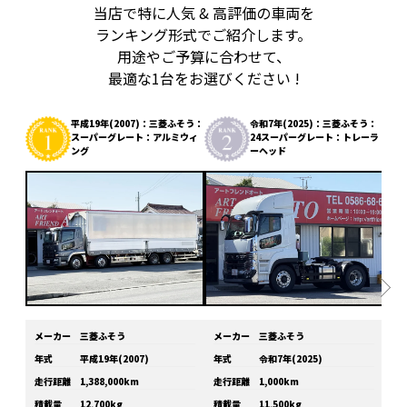
当店で特に人気 & 高評価の車両を
ランキング形式でご紹介します。
用途やご予算に合わせて、
最適な1台をお選びください !
平成19年(2007)：三菱ふそう：
令和7年(2025)：三菱ふそう：
スーパーグレート：アルミウィ
24スーパーグレート：トレーラ
ング
ーヘッド
メーカー
三菱ふそう
メーカー
三菱ふそう
メ
年式
平成19年(2007)
年式
令和7年(2025)
年
走行距離
1,388,000km
走行距離
1,000km
走
積載量
12,700kg
積載量
11,500kg
積