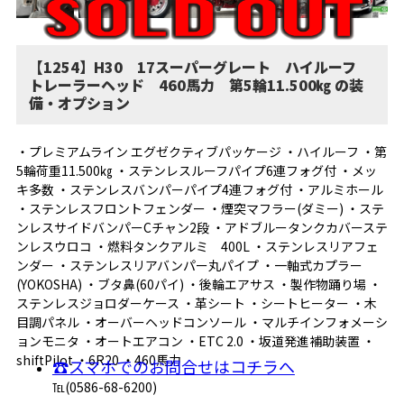
【1254】H30 17スーパーグレート ハイルーフ
トレーラーヘッド 460馬力 第5輪11.500㎏ の装
備・オプション
・プレミアムライン エグゼクティブパッケージ ・ハイルーフ ・第
5輪荷重11.500㎏ ・ステンレスルーフパイプ6連フォグ付 ・メッ
キ多数 ・ステンレスバンパーパイプ4連フォグ付 ・アルミホール
・ステンレスフロントフェンダー ・煙突マフラー(ダミー) ・ステ
ンレスサイドバンパーCチャン2段 ・アドブルータンクカバーステ
ンレスウロコ ・燃料タンクアルミ 400L ・ステンレスリアフェ
ンダー ・ステンレスリアバンパー丸パイプ ・一軸式カプラー
(YOKOSHA) ・ブタ鼻(60パイ) ・後輪エアサス ・製作物踊り場 ・
ステンレスジョロダーケース ・革シート ・シートヒーター ・木
目調パネル ・オーバーヘッドコンソール ・マルチインフォメーシ
ョンモニタ ・オートエアコン ・ETC 2.0 ・坂道発進補助装置 ・
shiftPilot ・6R20 ・460馬力
☎スマホでのお問合せはコチラへ
℡(0586-68-6200)