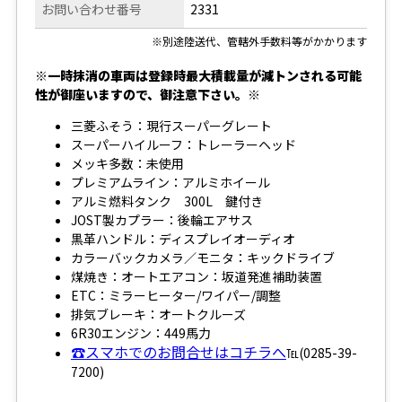
お問い合わせ番号
2331
※別途陸送代、管轄外手数料等がかかります
※一時抹消の車両は登録時最大積載量が減トンされる可能
性が御座いますので、御注意下さい。※
三菱ふそう：現行スーパーグレート
スーパーハイルーフ：トレーラーヘッド
メッキ多数：未使用
プレミアムライン：アルミホイール
アルミ燃料タンク 300L 鍵付き
JOST製カプラー：後輪エアサス
黒革ハンドル：ディスプレイオーディオ
カラーバックカメラ／モニタ：キックドライブ
煤焼き：オートエアコン：坂道発進補助装置
ETC：ミラーヒーター/ワイパー/調整
排気ブレーキ：オートクルーズ
6R30エンジン：449馬力
☎スマホでのお問合せはコチラへ
℡(0285-39-
7200)