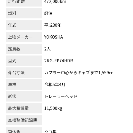
走行距離
472,000km
燃料
軽油
年式
平成30年
上物メーカー
YOKOSHA
定員数
2人
型式
2RG-FP74HDR
荷台寸法
カプラー中心からキャブまで1,559㎜
車検
令和5年4月
形状
トレーラーヘッド
最大積載量
11,500kg
点検整備記録簿
車体色
クロ系