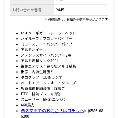
お問い合わせ番号
2445
※別途陸送代、管轄外手数料等がかかります
いすゞ：ギガ：トレーラーヘッド
ハイルーフ：フロントバイザー
ミラーステー：バンパーパイプ
アルミホイール
ステンレスサイドバンパー3段
アルミ燃料タンク400L
後輪エアサス：踊り場アルミ縞板
出窓：内装生地張り
タコグラフ：1DINラジオ
オートエアコン：オートクルーズ
坂道発進補助装置：煤焼き
ETC：排気ブレーキ2段
スムーサー：6EG1エンジン
460馬力
☎スマホでのお問合せはコチラへ
℡(0586-68-
6200)