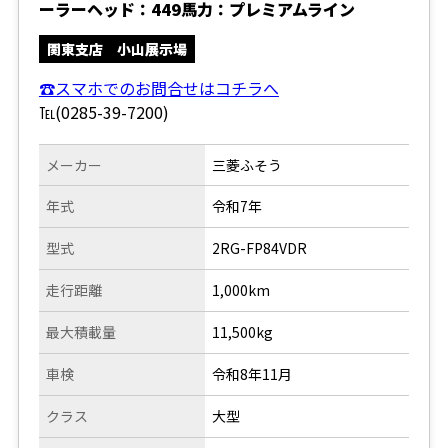
ーラーヘッド：449馬力：プレミアムライン
関東支店 小山展示場
☎スマホでのお問合せはコチラへ
℡(0285-39-7200)
メーカー
三菱ふそう
年式
令和7年
型式
2RG-FP84VDR
走行距離
1,000km
最大積載量
11,500kg
車検
令和8年11月
クラス
大型