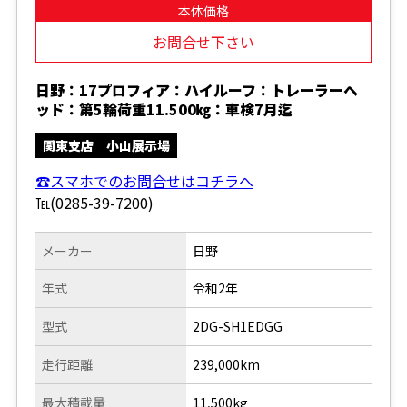
本体価格
お問合せ下さい
日野：17プロフィア：ハイルーフ：トレーラーヘ
ッド：第5輪荷重11.500㎏：車検7月迄
関東支店 小山展示場
☎スマホでのお問合せはコチラへ
℡(0285-39-7200)
メーカー
日野
年式
令和2年
型式
2DG-SH1EDGG
走行距離
239,000km
最大積載量
11,500kg