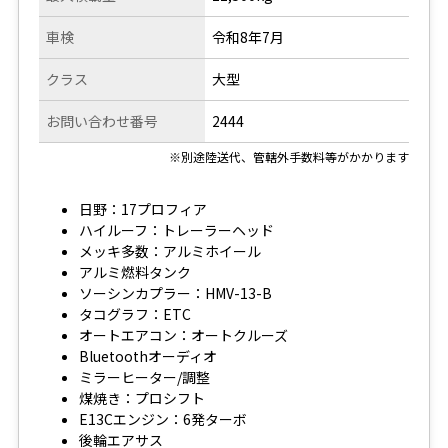
車検
令和8年7月
クラス
大型
お問い合わせ番号
2444
※別途陸送代、管轄外手数料等がかかります
日野：17プロフィア
ハイルーフ：トレーラーヘッド
メッキ多数：アルミホイール
アルミ燃料タンク
ソーシンカプラー：HMV-13-B
タコグラフ：ETC
オートエアコン：オートクルーズ
Bluetoothオーディオ
ミラーヒーター/調整
煤焼き：プロシフト
E13Cエンジン：6発ターボ
後輪エアサス