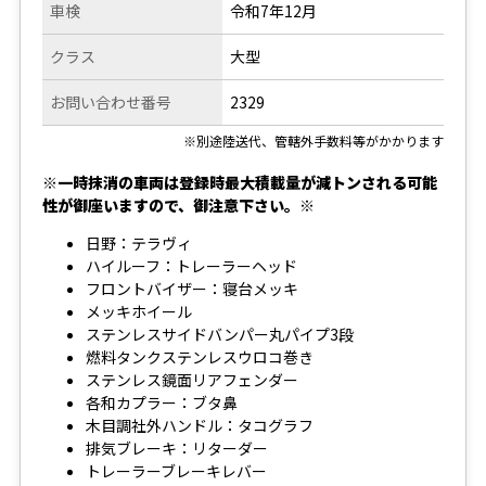
車検
令和7年12月
クラス
大型
お問い合わせ番号
2329
※別途陸送代、管轄外手数料等がかかります
※一時抹消の車両は登録時最大積載量が減トンされる可能
性が御座いますので、御注意下さい。※
日野：テラヴィ
ハイルーフ：トレーラーヘッド
フロントバイザー：寝台メッキ
メッキホイール
ステンレスサイドバンパー丸パイプ3段
燃料タンクステンレスウロコ巻き
ステンレス鏡面リアフェンダー
各和カプラー：ブタ鼻
木目調社外ハンドル：タコグラフ
排気ブレーキ：リターダー
トレーラーブレーキレバー