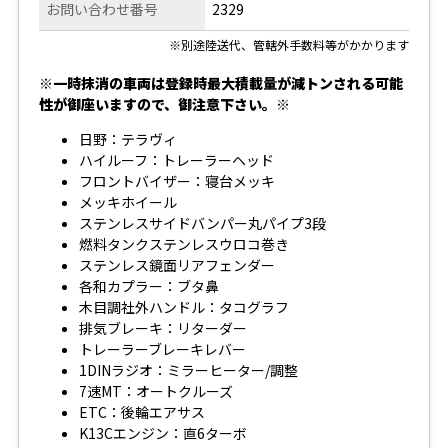
お問い合わせ番号
2329
※別途陸送代、管轄外手数料等がかかります
※一時抹消の車両は登録時最大積載量が減トンされる可能
性が御座いますので、御注意下さい。※
日野：テラヴィ
ハイルーフ：トレーラーヘッド
フロントバイザー：寝台メッキ
メッキホイール
ステンレスサイドバンパー丸パイプ3段
燃料タンクステンレスウロコ巻き
ステンレス鏡面リアフェンダー
各和カプラー：ブタ鼻
木目調社外ハンドル：タコグラフ
排気ブレーキ：リターダー
トレーラーブレーキレバー
1DINラジオ：ミラーヒーター/調整
7速MT：オートクルーズ
ETC：後輪エアサス
K13Cエンジン：直6ターボ