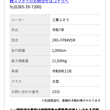
☎スマホでのお問合せはコチラへ
℡(0285-39-7200)
メーカー
三菱ふそう
年式
令和7年
型式
2RG-FP84VDR
走行距離
1,000km
最大積載量
11,500kg
車検
令和8年11月
クラス
大型
お問い合わせ番号
2331
※別途陸送代、管轄外手数料等がかかります
※一時抹消の車両は登録時最大積載量が減トンされる可能