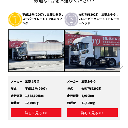
最適な1台をお選びください !
平成19年(2007)：三菱ふそう：
令和7年(2025)：三菱ふそう：
スーパーグレート：アルミウィ
24スーパーグレート：トレーラ
ング
ーヘッド
メーカー
三菱ふそう
メーカー
三菱ふそう
メ
年式
平成19年(2007)
年式
令和7年(2025)
年
走行距離
1,388,000km
走行距離
1,000km
走
積載量
12,700kg
積載量
11,500kg
積
詳しく見る >>
詳しく見る >>