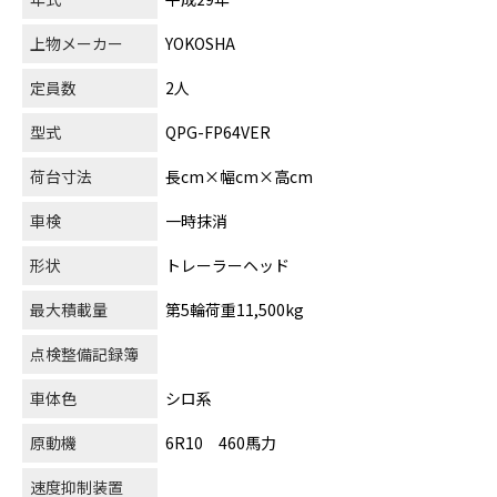
上物メーカー
YOKOSHA
定員数
2人
型式
QPG-FP64VER
荷台寸法
長cm×幅cm×高cm
車検
一時抹消
形状
トレーラーヘッド
最大積載量
第5輪荷重11,500kg
点検整備記録簿
車体色
シロ系
原動機
6R10 460馬力
速度抑制装置