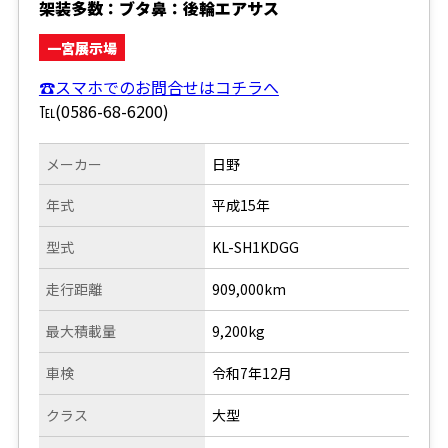
架装多数：ブタ鼻：後輪エアサス
一宮展示場
☎スマホでのお問合せはコチラへ
℡(0586-68-6200)
メーカー
日野
年式
平成15年
型式
KL-SH1KDGG
走行距離
909,000km
最大積載量
9,200kg
車検
令和7年12月
クラス
大型