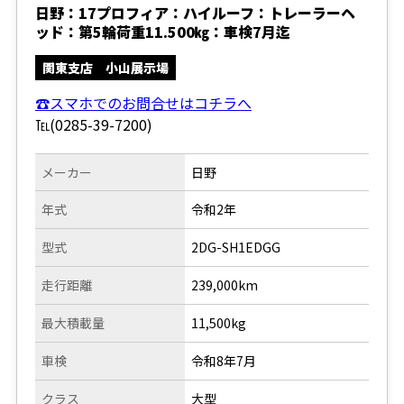
日野：17プロフィア：ハイルーフ：トレーラーヘ
ッド：第5輪荷重11.500㎏：車検7月迄
関東支店 小山展示場
☎スマホでのお問合せはコチラへ
℡(0285-39-7200)
メーカー
日野
年式
令和2年
型式
2DG-SH1EDGG
走行距離
239,000km
最大積載量
11,500kg
車検
令和8年7月
クラス
大型