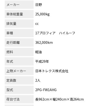
メーカー
日野
車体総重量
25,000kg
排気量
cc
車種
17プロフィア ハイルーフ
走行距離
362,000km
燃料
軽油
年式
平成29年
上物メーカー
日本トレクス株式会社
定員数
2人
型式
2PG-FW1AHG
荷台寸法
長962cm×幅240cm×高264cm