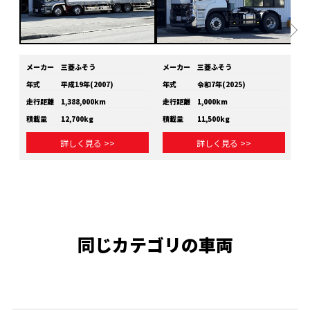
メーカー
三菱ふそう
メーカー
三菱ふそう
メ
年式
平成19年(2007)
年式
令和7年(2025)
年
走行距離
1,388,000km
走行距離
1,000km
走
積載量
12,700kg
積載量
11,500kg
積
詳しく見る >>
詳しく見る >>
同じカテゴリの車両