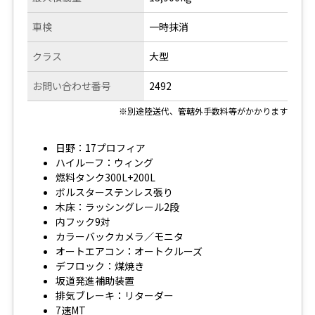
車検
一時抹消
クラス
大型
お問い合わせ番号
2492
※別途陸送代、管轄外手数料等がかかります
日野：17プロフィア
ハイルーフ：ウィング
燃料タンク300L+200L
ボルスターステンレス張り
木床：ラッシングレール2段
内フック9対
カラーバックカメラ／モニタ
オートエアコン：オートクルーズ
デフロック：煤焼き
坂道発進補助装置
排気ブレーキ：リターダー
7速MT