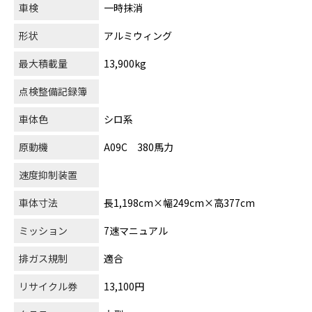
車検
一時抹消
形状
アルミウィング
最大積載量
13,900kg
点検整備記録簿
車体色
シロ系
原動機
A09C 380馬力
速度抑制装置
車体寸法
長1,198cm×幅249cm×高377cm
ミッション
7速マニュアル
排ガス規制
適合
リサイクル券
13,100円