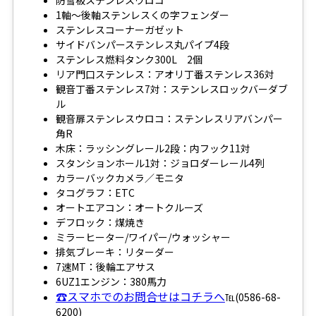
防雪板ステンレスウロコ
1軸～後軸ステンレスくの字フェンダー
ステンレスコーナーガゼット
サイドバンパーステンレス丸パイプ4段
ステンレス燃料タンク300L 2個
リア門口ステンレス：アオリ丁番ステンレス36対
観音丁番ステンレス7対：ステンレスロックバーダブ
ル
観音扉ステンレスウロコ：ステンレスリアバンパー
角R
木床：ラッシングレール2段：内フック11対
スタンションホール1対：ジョロダーレール4列
カラーバックカメラ／モニタ
タコグラフ：ETC
オートエアコン：オートクルーズ
デフロック：煤焼き
ミラーヒーター/ワイパー/ウォッシャー
排気ブレーキ：リターダー
7速MT：後輪エアサス
6UZ1エンジン：380馬力
☎スマホでのお問合せはコチラへ
℡(0586-68-
6200)