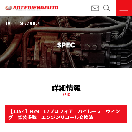
TOP
SPEC #1154
詳細情報
SPEC
【1154】H29 17プロフィア ハイルーフ ウィン
グ 架装多数 エンジンリコール交換済