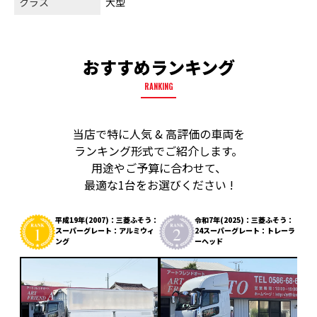
クラス
大型
おすすめランキング
RANKING
当店で特に人気 & 高評価の車両を
ランキング形式でご紹介します。
用途やご予算に合わせて、
最適な1台をお選びください !
平成19年(2007)：三菱ふそう：
令和7年(2025)：三菱ふそう：
スーパーグレート：アルミウィ
24スーパーグレート：トレーラ
ング
ーヘッド