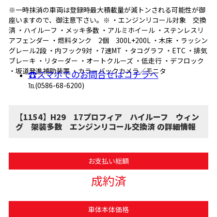
※一時抹消の車両は登録時最大積載量が減トンされる可能性が御
座いますので、御注意下さい。※ ・エンジンリコール対象 交換
済 ・ハイルーフ ・メッキ多数 ・アルミホイール ・ステンレスリ
アフェンダー ・燃料タンク 2個 300L+200L ・木床 ・ラッシン
グレール2段 ・内フック9対 ・7速MT ・タコグラフ ・ETC ・排気
ブレーキ ・リターダー ・オートクルーズ ・低走行 ・デフロック
・坂道発進補助装置 ・カラーバックカメラ／モニタ
☎スマホでのお問合せはコチラへ
℡(0586-68-6200)
【1154】H29 17プロフィア ハイルーフ ウィン
グ 架装多数 エンジンリコール交換済 の詳細情報
お支払い総額
成約済
車体本体価格