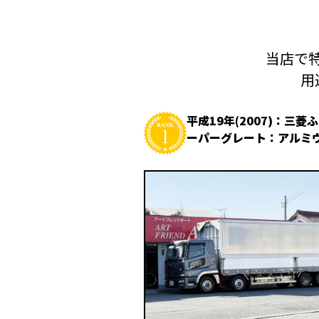
当店で特
用
平成19年(2007)：三菱
ーパーグレート：アルミ