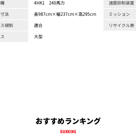
動機
4HK1 240馬力
速度抑制装置
体寸法
長987cm×幅237cm×高295cm
ミッション
ガス規制
適合
リサイクル券
ラス
大型
おすすめランキング
RANKING