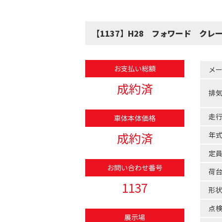
【1137】H28 フォワード クレ
お支払い総額
メ
成約済
排
走
車体本体価格
成約済
年
定
お問い合わせ番号
荷
1137
形
点
展示場