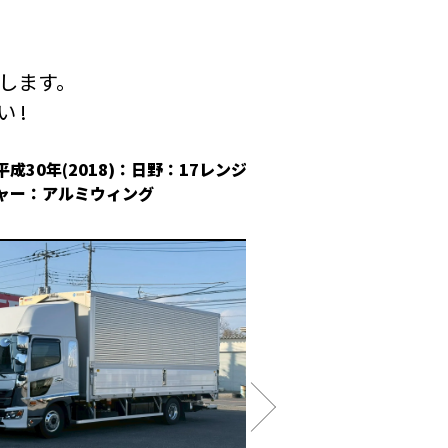
します。
 !
平成30年(2018)：日野：17レンジ
平成30年(2018
ャー：アルミウィング
冷凍ウィング