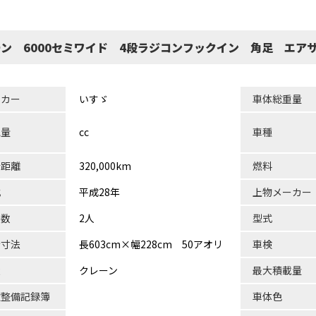
ーン 6000セミワイド 4段ラジコンフックイン 角足 エア
ーカー
いすゞ
車体総重量
気量
cc
車種
行距離
320,000km
燃料
式
平成28年
上物メーカー
員数
2人
型式
台寸法
長603cm×幅228cm 50アオリ
車検
状
クレーン
最大積載量
検整備記録簿
車体色