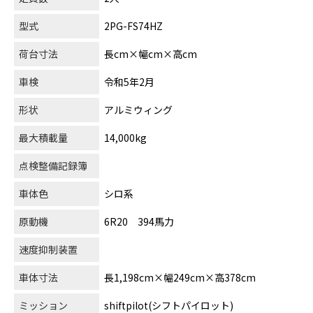
型式
2PG-FS74HZ
荷台寸法
長cm×幅cm×高cm
車検
令和5年2月
形状
アルミウィング
最大積載量
14,000kg
点検整備記録簿
車体色
シロ系
原動機
6R20 394馬力
速度抑制装置
車体寸法
長1,198cm×幅249cm×高378cm
ミッション
shiftpilot(シフトパイロット)