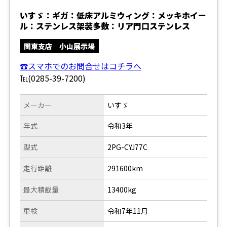
いすゞ：ギガ：低床アルミウィング：メッキホイー
ル：ステンレス架装多数：リア門口ステンレス
関東支店 小山展示場
☎スマホでのお問合せはコチラへ
℡(0285-39-7200)
メーカー
いすゞ
年式
令和3年
型式
2PG-CYJ77C
走行距離
291600km
最大積載量
13400kg
車検
令和7年11月