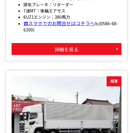
排気ブレーキ：リターダー
7速MT：後輪エアサス
6UZ1エンジン：380馬力
☎スマホでのお問合せはコチラへ
℡(0586-68-
6200)
詳細を見る