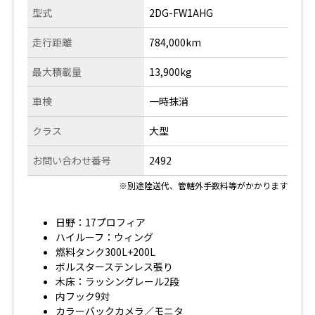
型式
2DG-FW1AHG
走行距離
784,000km
最大積載量
13,900kg
車検
一時抹消
クラス
大型
お問い合わせ番号
2492
※別途陸送代、管轄外手数料等がかかります
日野：17プロフィア
ハイルーフ：ウィング
燃料タンク300L+200L
ボルスターステンレス張り
木床：ラッシングレール2段
内フック9対
カラーバックカメラ／モニタ