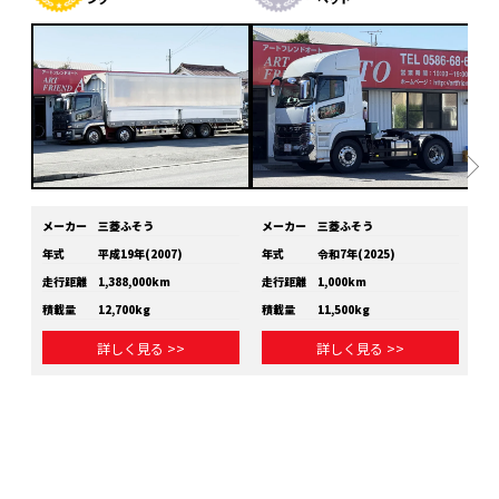
メーカー
三菱ふそう
メーカー
三菱ふそう
メ
年式
平成19年(2007)
年式
令和7年(2025)
年
走行距離
1,388,000km
走行距離
1,000km
走
積載量
12,700kg
積載量
11,500kg
積
詳しく見る >>
詳しく見る >>