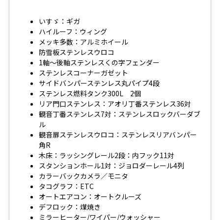
いすゞ：ギガ
ハイルーフ：ウィング
メッキ多数：アルミホイール
防雪板ステンレスウロコ
1軸～後軸ステンレスくの字フェンダー
ステンレスコーナーガゼット
サイドバンパーステンレス丸パイプ4段
ステンレス燃料タンク300L 2個
リア門口ステンレス：アオリ丁番ステンレス36対
観音丁番ステンレス7対：ステンレスロックバーダブ
ル
観音扉ステンレスウロコ：ステンレスリアバンパー
角R
木床：ラッシングレール2段：内フック11対
スタンションホール1対：ジョロダーレール4列
カラーバックカメラ／モニタ
タコグラフ：ETC
オートエアコン：オートクルーズ
デフロック：煤焼き
ミラーヒーター/ワイパー/ウォッシャー