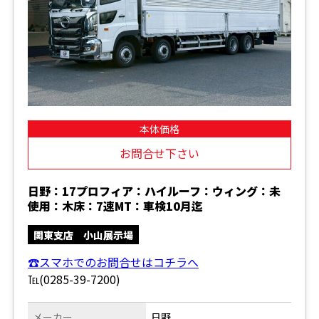
本体価格
お問合せ下さい
日野：17プロフィア：ハイルーフ：ウィング：未
使用：木床：7速MT：車検10月迄
関東支店 小山展示場
☎スマホでのお問合せはコチラへ
℡(0285-39-7200)
メーカー
日野