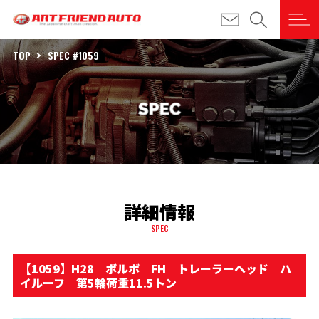
TOP
SPEC #1059
詳細情報
SPEC
【1059】H28 ボルボ FH トレーラーヘッド ハ
イルーフ 第5輪荷重11.5トン