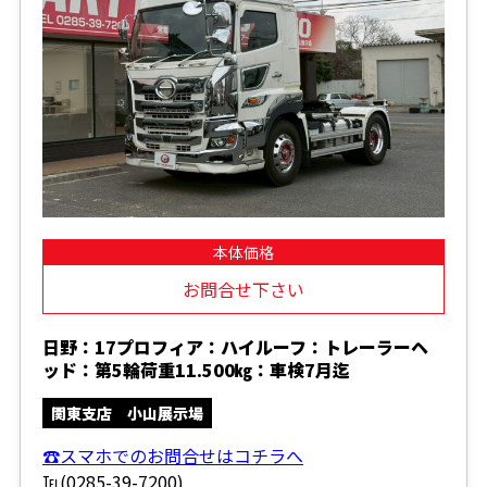
本体価格
お問合せ下さい
日野：17プロフィア：ハイルーフ：トレーラーヘ
ッド：第5輪荷重11.500㎏：車検7月迄
関東支店 小山展示場
☎スマホでのお問合せはコチラへ
℡(0285-39-7200)