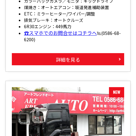
カラーバックカメラ／モニタ：キックドライブ
煤焼き：オートエアコン：坂道発進補助装置
ETC：ミラーヒーター/ワイパー/調整
排気ブレーキ：オートクルーズ
6R30エンジン：449馬力
☎スマホでのお問合せはコチラへ
℡(0586-68-
6200)
詳細を見る