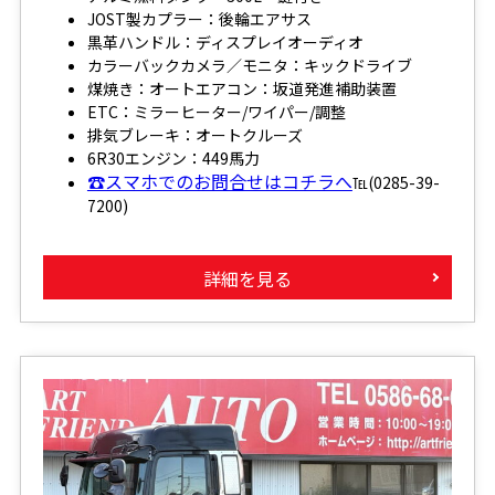
JOST製カプラー：後輪エアサス
黒革ハンドル：ディスプレイオーディオ
カラーバックカメラ／モニタ：キックドライブ
煤焼き：オートエアコン：坂道発進補助装置
ETC：ミラーヒーター/ワイパー/調整
排気ブレーキ：オートクルーズ
6R30エンジン：449馬力
☎スマホでのお問合せはコチラへ
℡(0285-39-
7200)
詳細を見る