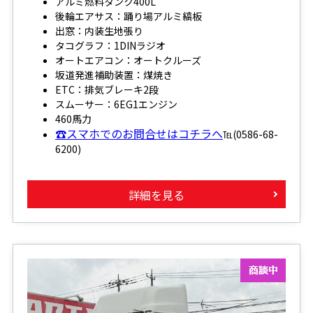
アルミ燃料タンク400L
後輪エアサス：踊り場アルミ縞板
出窓：内装生地張り
タコグラフ：1DINラジオ
オートエアコン：オートクルーズ
坂道発進補助装置：煤焼き
ETC：排気ブレーキ2段
スムーサー：6EG1エンジン
460馬力
☎スマホでのお問合せはコチラへ
℡(0586-68-
6200)
詳細を見る