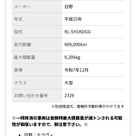
メーカー
日野
年式
平成15年
型式
KL-SH1KDGG
走行距離
909,000km
最大積載量
9,200kg
車検
令和7年12月
クラス
大型
お問い合わせ番号
2329
※別途陸送代、管轄外手数料等がかかります
※一時抹消の車両は登録時最大積載量が減トンされる可能
性が御座いますので、御注意下さい。※
日野：テラヴィ