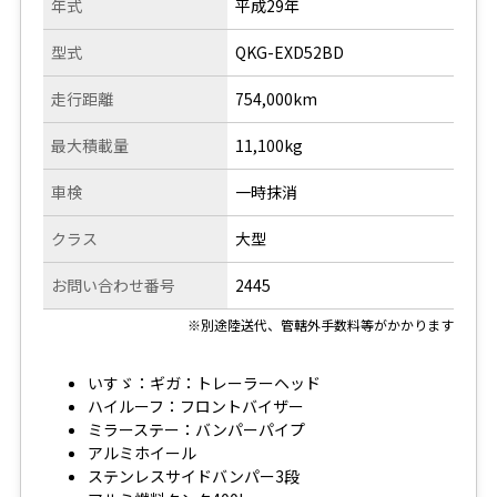
年式
平成29年
型式
QKG-EXD52BD
走行距離
754,000km
最大積載量
11,100kg
車検
一時抹消
クラス
大型
お問い合わせ番号
2445
※別途陸送代、管轄外手数料等がかかります
いすゞ：ギガ：トレーラーヘッド
ハイルーフ：フロントバイザー
ミラーステー：バンパーパイプ
アルミホイール
ステンレスサイドバンパー3段