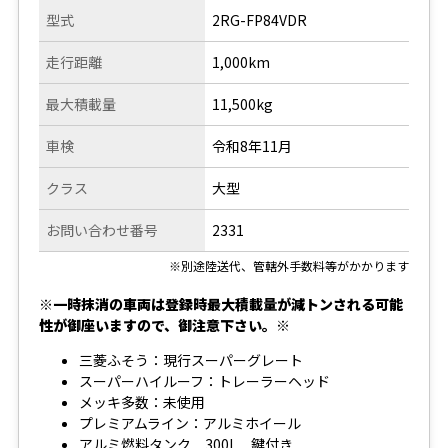
型式
2RG-FP84VDR
走行距離
1,000km
最大積載量
11,500kg
車検
令和8年11月
クラス
大型
お問い合わせ番号
2331
※別途陸送代、管轄外手数料等がかかります
※一時抹消の車両は登録時最大積載量が減トンされる可能
性が御座いますので、御注意下さい。※
三菱ふそう：現行スーパーグレート
スーパーハイルーフ：トレーラーヘッド
メッキ多数：未使用
プレミアムライン：アルミホイール
アルミ燃料タンク 300L 鍵付き