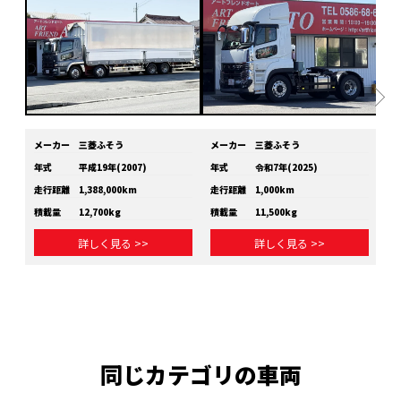
メーカー
三菱ふそう
メーカー
三菱ふそう
メ
年式
平成19年(2007)
年式
令和7年(2025)
年
走行距離
1,388,000km
走行距離
1,000km
走
積載量
12,700kg
積載量
11,500kg
積
詳しく見る >>
詳しく見る >>
同じカテゴリの車両