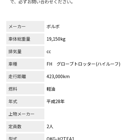
で、必ずお問い合わせください。
メーカー
ボルボ
車体総重量
19,150kg
排気量
cc
車種
FH グローブトロッター(ハイルーフ)
走行距離
423,000km
燃料
軽油
年式
平成28年
上物メーカー
定員数
2人
型式
QKG-H2TEA1