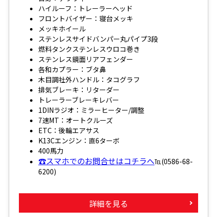
ハイルーフ：トレーラーヘッド
フロントバイザー：寝台メッキ
メッキホイール
ステンレスサイドバンパー丸パイプ3段
燃料タンクステンレスウロコ巻き
ステンレス鏡面リアフェンダー
各和カプラー：ブタ鼻
木目調社外ハンドル：タコグラフ
排気ブレーキ：リターダー
トレーラーブレーキレバー
1DINラジオ：ミラーヒーター/調整
7速MT：オートクルーズ
ETC：後輪エアサス
K13Cエンジン：直6ターボ
400馬力
☎スマホでのお問合せはコチラへ
℡(0586-68-
6200)
詳細を見る