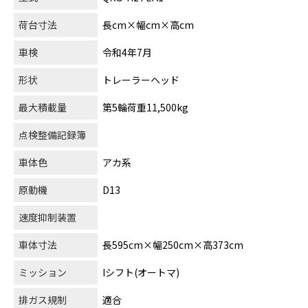
荷台寸法
長cm×幅cm×高cm
車検
令和4年7月
形状
トレーラーヘッド
最大積載量
第5輪荷重11,500kg
点検整備記録簿
車体色
アカ系
原動機
D13
速度抑制装置
車体寸法
長595cm×幅250cm×高373cm
ミッション
Iシフト(オートマ)
排ガス規制
適合