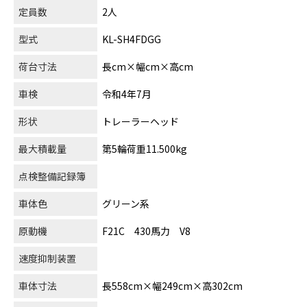
定員数
2人
型式
KL-SH4FDGG
荷台寸法
長cm×幅cm×高cm
車検
令和4年7月
形状
トレーラーヘッド
最大積載量
第5輪荷重11.500kg
点検整備記録簿
車体色
グリーン系
原動機
F21C 430馬力 V8
速度抑制装置
車体寸法
長558cm×幅249cm×高302cm