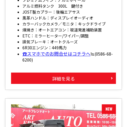
アルミ燃料タンク 300L 鍵付き
JOST製カプラー：後輪エアサス
黒革ハンドル：ディスプレイオーディオ
カラーバックカメラ／モニタ：キックドライブ
煤焼き：オートエアコン：坂道発進補助装置
ETC：ミラーヒーター/ワイパー/調整
排気ブレーキ：オートクルーズ
6R30エンジン：449馬力
☎スマホでのお問合せはコチラへ
℡(0586-68-
6200)
詳細を見る