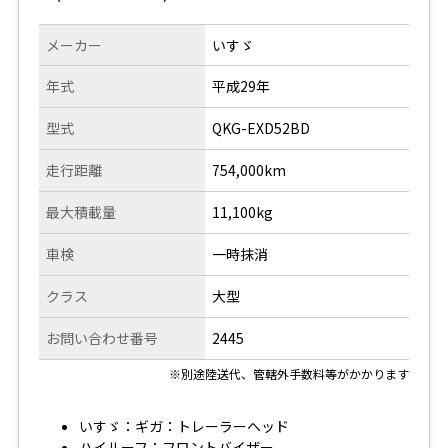
メーカー
いすゞ
年式
平成29年
型式
QKG-EXD52BD
走行距離
754,000km
最大積載量
11,100kg
車検
一時抹消
クラス
大型
お問い合わせ番号
2445
※別途陸送代、管轄外手数料等がかかります
いすゞ：ギガ：トレーラーヘッド
ハイルーフ：フロントバイザー