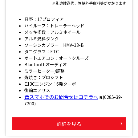
※別途陸送代、管轄外手数料等がかかります
日野：17プロフィア
ハイルーフ：トレーラーヘッド
メッキ多数：アルミホイール
アルミ燃料タンク
ソーシンカプラー：HMV-13-B
タコグラフ：ETC
オートエアコン：オートクルーズ
Bluetoothオーディオ
ミラーヒーター/調整
煤焼き：プロシフト
E13Cエンジン：6発ターボ
後輪エアサス
☎スマホでのお問合せはコチラへ
℡(0285-39-
7200)
詳細を見る