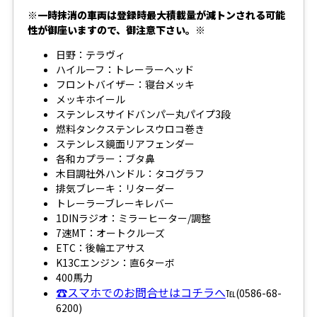
※一時抹消の車両は登録時最大積載量が減トンされる可能
性が御座いますので、御注意下さい。※
日野：テラヴィ
ハイルーフ：トレーラーヘッド
フロントバイザー：寝台メッキ
メッキホイール
ステンレスサイドバンパー丸パイプ3段
燃料タンクステンレスウロコ巻き
ステンレス鏡面リアフェンダー
各和カプラー：ブタ鼻
木目調社外ハンドル：タコグラフ
排気ブレーキ：リターダー
トレーラーブレーキレバー
1DINラジオ：ミラーヒーター/調整
7速MT：オートクルーズ
ETC：後輪エアサス
K13Cエンジン：直6ターボ
400馬力
☎スマホでのお問合せはコチラへ
℡(0586-68-
6200)