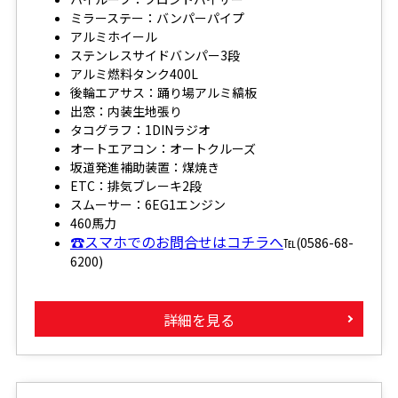
ミラーステー：バンパーパイプ
アルミホイール
ステンレスサイドバンパー3段
アルミ燃料タンク400L
後輪エアサス：踊り場アルミ縞板
出窓：内装生地張り
タコグラフ：1DINラジオ
オートエアコン：オートクルーズ
坂道発進補助装置：煤焼き
ETC：排気ブレーキ2段
スムーサー：6EG1エンジン
460馬力
☎スマホでのお問合せはコチラへ
℡(0586-68-
6200)
詳細を見る