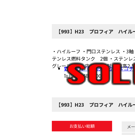
【993】H23 プロフィア ハイル
・ハイルーフ ・門口ステンレス ・3
テンレス燃料タンク 2個 ・ステンレ
グレール1段 ・内フック9対 ・内高2,
☎スマホでのお問合せはコチ
℡(0586-68-6200)
【993】H23 プロフィア ハイル
お支払い総額
メ