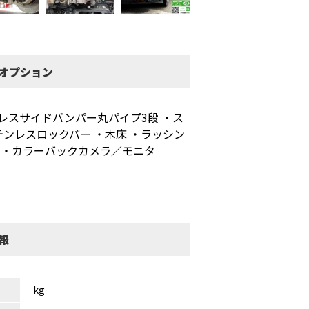
・オプション
ンレスサイドバンパー丸パイプ3段 ・ス
テンレスロックバー ・木床 ・ラッシン
装置 ・カラーバックカメラ／モニタ
報
kg