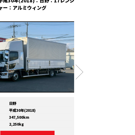
平成30年(2018)：日野：17レンジ
平成30年(2018
ャー：アルミウィング
冷凍ウィング
日野
メーカー
いすゞ
平成30年(2018)
年式
平成30年(2018)
347,500km
走行距離
810,000km
2,250kg
積載量
11,600kg