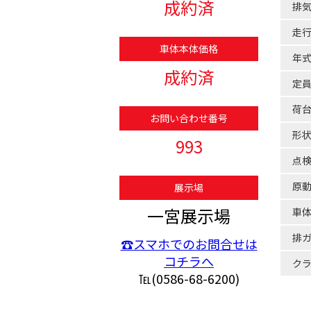
成約済
排
走
車体本体価格
年
成約済
定
荷
お問い合わせ番号
形
993
点
原
展示場
一宮展示場
車
排
☎スマホでのお問合せは
コチラへ
ク
℡(0586-68-6200)