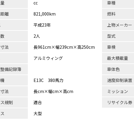
気量
cc
車種
行距離
821,000km
燃料
式
平成23年
上物メーカー
員数
2人
型式
台寸法
長961cm×幅239cm×高250cm
車検
状
アルミウィング
最大積載量
検整備記録簿
車体色
動機
E13C 380馬力
速度抑制装置
体寸法
長cm×幅cm×高cm
ミッション
ガス規制
適合
リサイクル券
ラス
大型