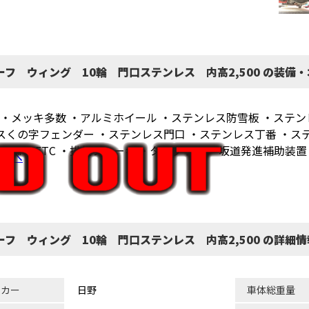
ーフ ウィング 10輪 門口ステンレス 内高2,500 の装備
軸 ・メッキ多数 ・アルミホイール ・ステンレス防雪板 ・ステ
スくの字フェンダー ・ステンレス門口 ・ステンレス丁番 ・ス
500㎜ ・ETC ・排気ブレーキ ・タコグラフ ・坂道発進補助
ラへ
ーフ ウィング 10輪 門口ステンレス 内高2,500 の詳細情
ーカー
日野
車体総重量