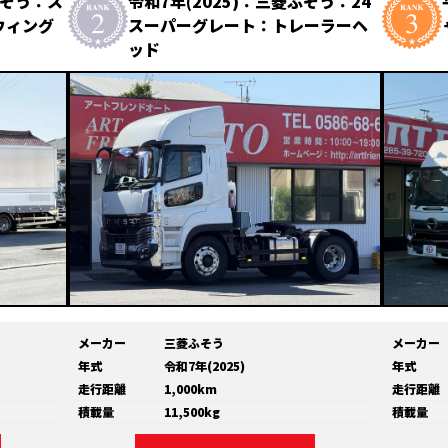
ふそう：ス
令和7年(2025)：三菱ふそう：24
ウィング
スーパーグレート：トレーラーヘ
ッド
メーカー
三菱ふそう
メーカー
年式
令和7年(2025)
年式
走行距離
1,000km
走行距離
積載量
11,500kg
積載量