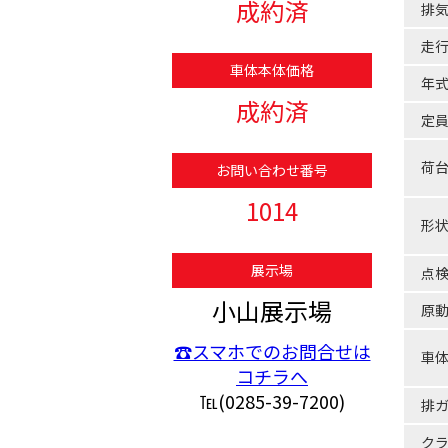
成約済
排
走
車体本体価格
年
成約済
定
荷
お問い合わせ番号
1014
形
展示場
点
小山展示場
原
☎スマホでのお問合せは
車
コチラへ
℡(0285-39-7200)
排
ク