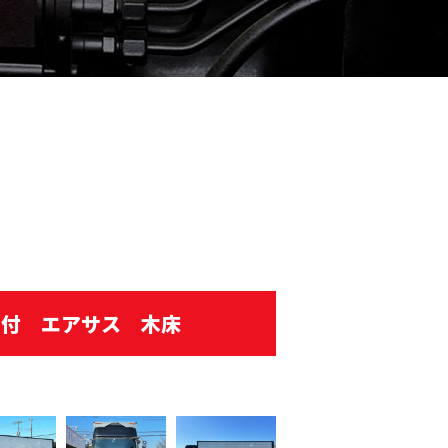
ト付 エアサス 木床