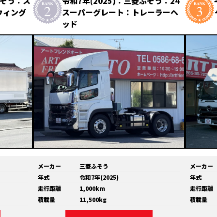
ふそう：ス
令和7年(2025)：三菱ふそう：24
ウィング
スーパーグレート：トレーラーヘ
ッド
メーカー
三菱ふそう
メーカー
年式
令和7年(2025)
年式
走行距離
1,000km
走行距離
積載量
11,500kg
積載量