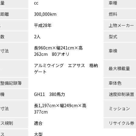
気量
cc
車種
行距離
300,000km
燃料
式
平成28年
上物メーカー
員数
2人
型式
長960cm×幅241cm×高
台寸法
車検
262cm 80アオリ
アルミウイング エアサス 格納
状
最大積載量
ゲート
検整備記録簿
車体色
動機
GH11 380馬力
速度抑制装置
長1,197cm×幅249cm×高
体寸法
ミッション
377cm
ガス規制
適合
リサイクル券
ラス
大型