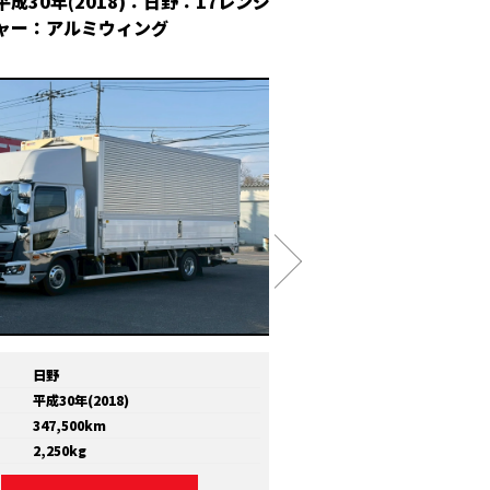
平成30年(2018)：日野：17レンジ
平成30年(2018
ャー：アルミウィング
冷凍ウィング
日野
メーカー
いすゞ
平成30年(2018)
年式
平成30年(2018)
347,500km
走行距離
810,000km
2,250kg
積載量
11,600kg