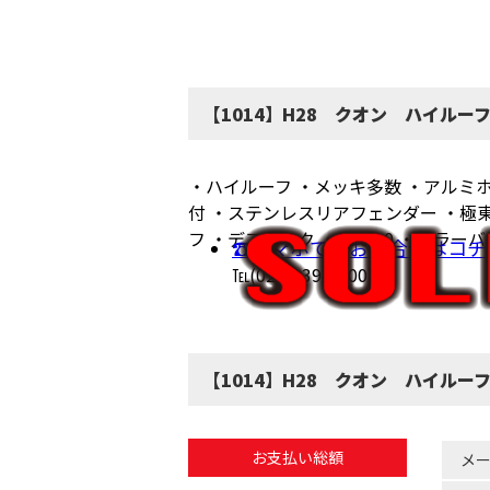
【1014】H28 クオン ハイル
・ハイルーフ ・メッキ多数 ・アルミホ
付 ・ステンレスリアフェンダー ・極東
フ ・デフロック ・ETC2.0 ・カラ
☎スマホでのお問合せはコチ
℡(0285-39-7200)
【1014】H28 クオン ハイル
お支払い総額
メ