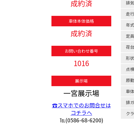
成約済
排
走
車体本体価格
年
成約済
定
荷
お問い合わせ番号
形
1016
点
原
展示場
一宮展示場
車
排
☎スマホでのお問合せは
コチラへ
ク
℡(0586-68-6200)