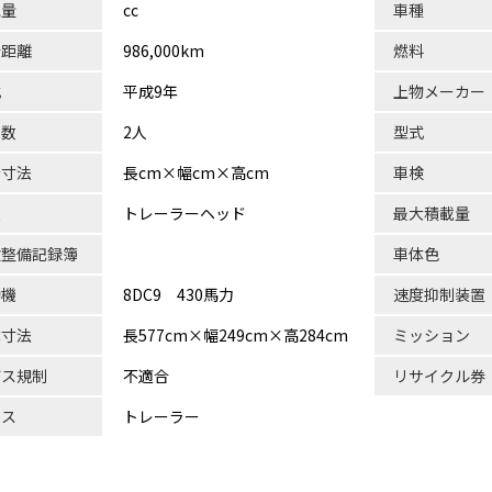
気量
cc
車種
行距離
986,000km
燃料
式
平成9年
上物メーカー
員数
2人
型式
台寸法
長cm×幅cm×高cm
車検
状
トレーラーヘッド
最大積載量
検整備記録簿
車体色
動機
8DC9 430馬力
速度抑制装置
体寸法
長577cm×幅249cm×高284cm
ミッション
ガス規制
不適合
リサイクル券
ラス
トレーラー