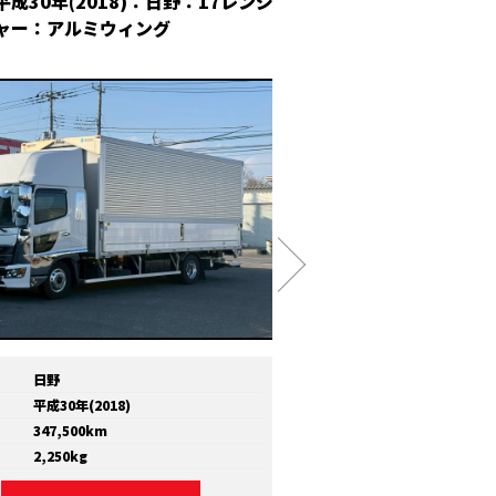
平成30年(2018)：日野：17レンジ
平成30年(2018
ャー：アルミウィング
冷凍ウィング
日野
メーカー
いすゞ
平成30年(2018)
年式
平成30年(2018)
347,500km
走行距離
810,000km
2,250kg
積載量
11,600kg