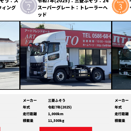
ふそう：ス
令和7年(2025)：三菱ふそう：24
ウィング
スーパーグレート：トレーラーヘ
ッド
メーカー
三菱ふそう
メーカー
年式
令和7年(2025)
年式
走行距離
1,000km
走行距離
積載量
11,500kg
積載量