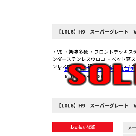
【1016】H9 スーパーグレート
・V8 ・架装多数 ・フロントデッキ
ンダーステンレスウロコ ・ベッド窓ス
ンレスウロコ ・踊り場縁ステンレスウ
☎スマホでのお問合せはコチ
℡(0586-68-6200)
【1016】H9 スーパーグレート
お支払い総額
メ