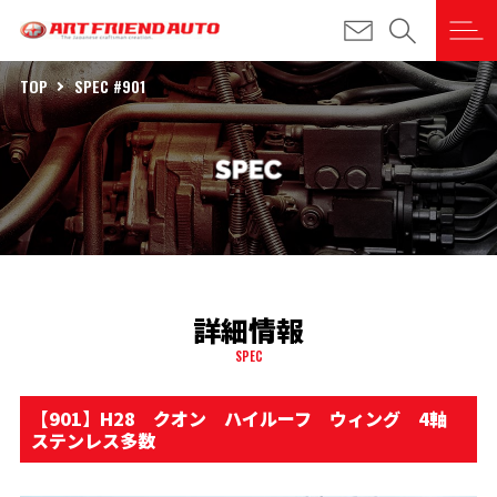
TOP
SPEC #901
詳細情報
SPEC
【901】H28 クオン ハイルーフ ウィング 4軸
ステンレス多数