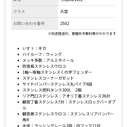
クラス
大型
お問い合わせ番号
2502
※別途陸送代、管轄外手数料等がかかります
いすゞ：ギガ
ハイルーフ：ウィング
メッキ多数：アルミホイール
防雪板ステンレスウロコ
1軸～後軸ステンレスくの字フェンダー
ステンレスコーナーガゼット
サイドバンパーステンレス丸パイプ4段
ステンレス燃料タンク300L 2個
リア門口ステンレス：アオリ丁番ステンレス36対
観音丁番ステンレス7対：ステンレスロックバーダブ
ル
観音扉ステンレスウロコ：ステンレスリアバンパー
角R
木床：ラッシングレール2段：内フック11対