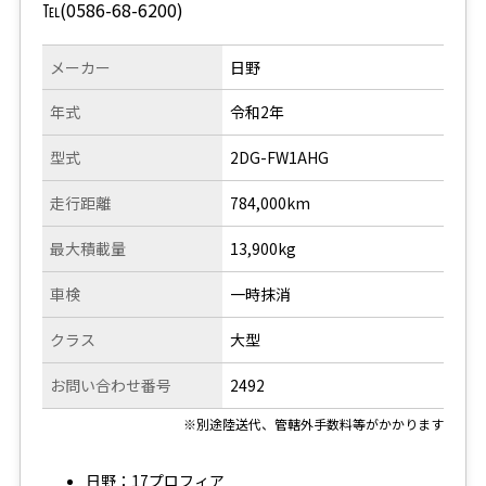
℡(0586-68-6200)
メーカー
日野
年式
令和2年
型式
2DG-FW1AHG
走行距離
784,000km
最大積載量
13,900kg
車検
一時抹消
クラス
大型
お問い合わせ番号
2492
※別途陸送代、管轄外手数料等がかかります
日野：17プロフィア