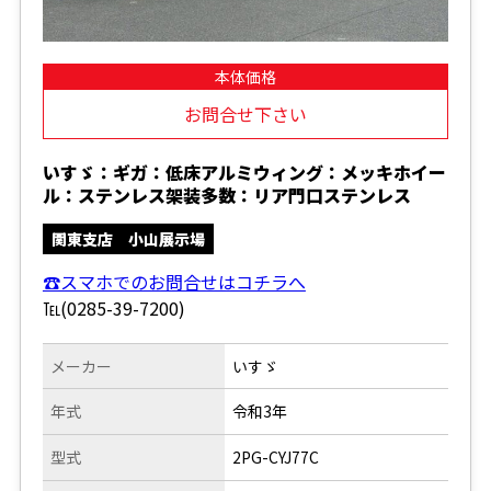
本体価格
お問合せ下さい
いすゞ：ギガ：低床アルミウィング：メッキホイー
ル：ステンレス架装多数：リア門口ステンレス
関東支店 小山展示場
☎スマホでのお問合せはコチラへ
℡(0285-39-7200)
メーカー
いすゞ
年式
令和3年
型式
2PG-CYJ77C