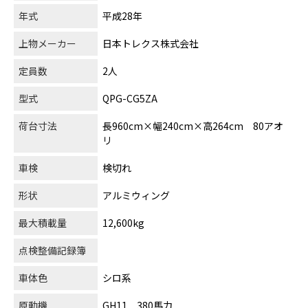
年式
平成28年
上物メーカー
日本トレクス株式会社
定員数
2人
型式
QPG-CG5ZA
荷台寸法
長960cm×幅240cm×高264cm 80アオ
リ
車検
検切れ
形状
アルミウィング
最大積載量
12,600kg
点検整備記録簿
車体色
シロ系
原動機
GH11 380馬力