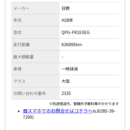
メーカー
日野
年式
H28年
型式
QPG-FR1EXEG
走行距離
626000km
最大積載量
-
車検
一時抹消
クラス
大型
お問い合わせ番号
2325
※別途陸送代、管轄外手数料等がかかります
☎スマホでのお問合せはコチラへ
℡(0285-39-
7200)