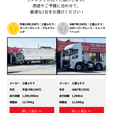
用途やご予算に合わせて、
最適な1台をお選びください !
平成19年(2007)：三菱ふそう：
令和7年(2025)：三菱ふそう：
スーパーグレート：アルミウィ
24スーパーグレート：トレーラ
ング
ーヘッド
メーカー
三菱ふそう
メーカー
三菱ふそう
メ
年式
平成19年(2007)
年式
令和7年(2025)
年
走行距離
1,388,000km
走行距離
1,000km
走
積載量
12,700kg
積載量
11,500kg
積
詳しく見る >>
詳しく見る >>