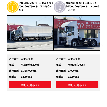
平成19年(2007)：三菱ふそう：
令和7年(2025)：三菱ふそう：
スーパーグレート：アルミウィ
24スーパーグレート：トレーラ
ング
ーヘッド
メーカー
三菱ふそう
メーカー
三菱ふそう
メ
年式
平成19年(2007)
年式
令和7年(2025)
年
走行距離
1,388,000km
走行距離
1,000km
走
積載量
12,700kg
積載量
11,500kg
積
詳しく見る >>
詳しく見る >>