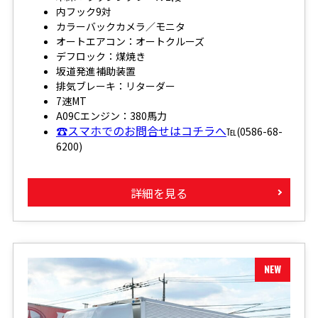
内フック9対
カラーバックカメラ／モニタ
オートエアコン：オートクルーズ
デフロック：煤焼き
坂道発進補助装置
排気ブレーキ：リターダー
7速MT
A09Cエンジン：380馬力
☎スマホでのお問合せはコチラへ
℡(0586-68-
6200)
詳細を見る