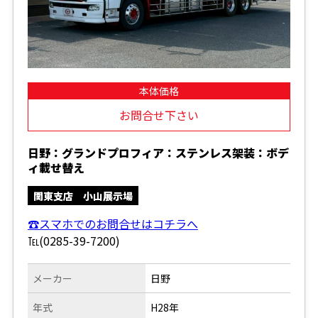
本体価格
お問合せ下さい
日野：グランドプロフィア：ステンレス架装：ボデ
ィ載せ替え
関東支店 小山展示場
☎スマホでのお問合せはコチラへ
℡(0285-39-7200)
メーカー
日野
年式
H28年