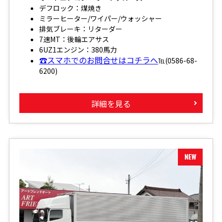
デフロック：煤焼き
ミラーヒーター/ワイパー/ウォッシャー
排気ブレーキ：リターダー
7速MT：後輪エアサス
6UZ1エンジン：380馬力
☎スマホでのお問合せはコチラへ
℡(0586-68-
6200)
詳細を見る