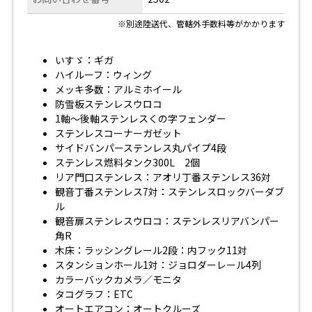
※別途陸送代、管轄外手数料等がかかります
いすゞ：ギガ
ハイルーフ：ウィング
メッキ多数：アルミホイール
防雪板ステンレスウロコ
1軸～後軸ステンレスくの字フェンダー
ステンレスコーナーガゼット
サイドバンパーステンレス丸パイプ4段
ステンレス燃料タンク300L 2個
リア門口ステンレス：アオリ丁番ステンレス36対
観音丁番ステンレス7対：ステンレスロックバーダブ
ル
観音扉ステンレスウロコ：ステンレスリアバンパー
角R
木床：ラッシングレール2段：内フック11対
スタンションホール1対：ジョロダーレール4列
カラーバックカメラ／モニタ
タコグラフ：ETC
オートエアコン：オートクルーズ