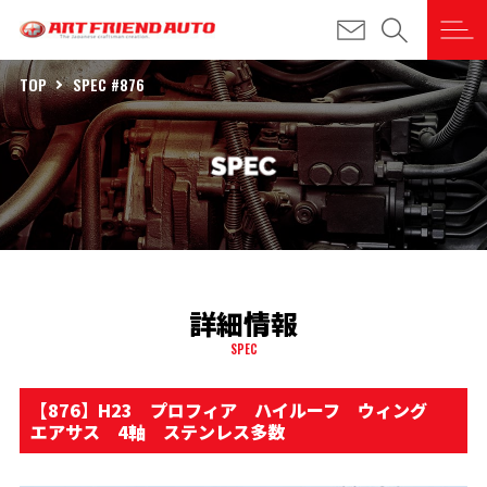
TOP
SPEC #876
詳細情報
SPEC
【876】H23 プロフィア ハイルーフ ウィング
エアサス 4軸 ステンレス多数