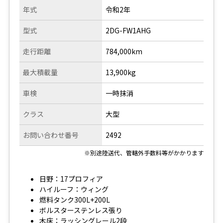
年式
令和2年
型式
2DG-FW1AHG
走行距離
784,000km
最大積載量
13,900kg
車検
一時抹消
クラス
大型
お問い合わせ番号
2492
※別途陸送代、管轄外手数料等がかかります
日野：17プロフィア
ハイルーフ：ウィング
燃料タンク300L+200L
ボルスターステンレス張り
木床：ラッシングレール2段