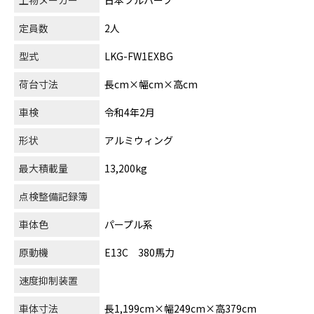
上物メーカー
日本フルハーフ
定員数
2人
型式
LKG-FW1EXBG
荷台寸法
長cm×幅cm×高cm
車検
令和4年2月
形状
アルミウィング
最大積載量
13,200kg
点検整備記録簿
車体色
パープル系
原動機
E13C 380馬力
速度抑制装置
車体寸法
長1,199cm×幅249cm×高379cm