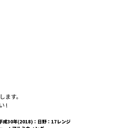
します。
 !
平成30年(2018)：日野：17レンジ
平成30年(2018