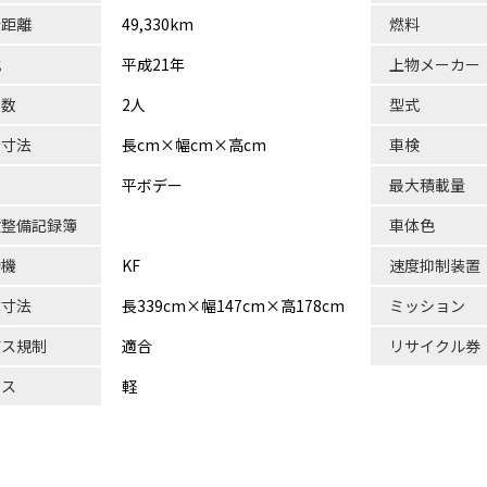
行距離
49,330km
燃料
式
平成21年
上物メーカー
員数
2人
型式
台寸法
長cm×幅cm×高cm
車検
状
平ボデー
最大積載量
検整備記録簿
車体色
動機
KF
速度抑制装置
体寸法
長339cm×幅147cm×高178cm
ミッション
ガス規制
適合
リサイクル券
ラス
軽