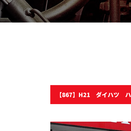
【867】H21 ダイハツ 