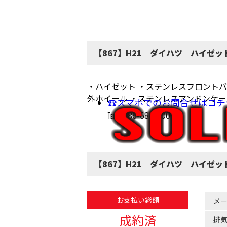
【867】H21 ダイハツ ハイゼ
・ハイゼット ・ステンレスフロントバイ
外ホイール ・ステンレスアンドンケー
☎スマホでのお問合せはコチ
℡(0586-68-6200)
【867】H21 ダイハツ ハイゼッ
お支払い総額
メ
成約済
排