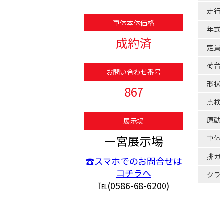
走
車体本体価格
年
成約済
定
荷
お問い合わせ番号
形
867
点
原
展示場
一宮展示場
車
排
☎スマホでのお問合せは
コチラへ
ク
℡(0586-68-6200)