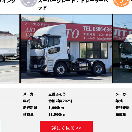
ウィング
スーパーグレート：トレーラーヘ
ッド
メーカー
三菱ふそう
メーカー
年式
令和7年(2025)
年式
走行距離
1,000km
走行距離
積載量
11,500kg
積載量
詳しく見る >>