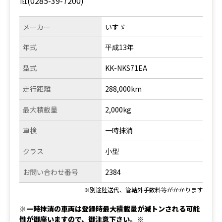
℡(0285-39-7200)
メーカー
いすゞ
年式
平成13年
型式
KK-NKS71EA
走行距離
288,000km
最大積載量
2,000kg
車検
一時抹消
クラス
小型
お問い合わせ番号
2384
※別途陸送代、管轄外手数料等がかかります
※一時抹消の車両は登録時最大積載量が減トンされる可能
性が御座いますので、御注意下さい。※