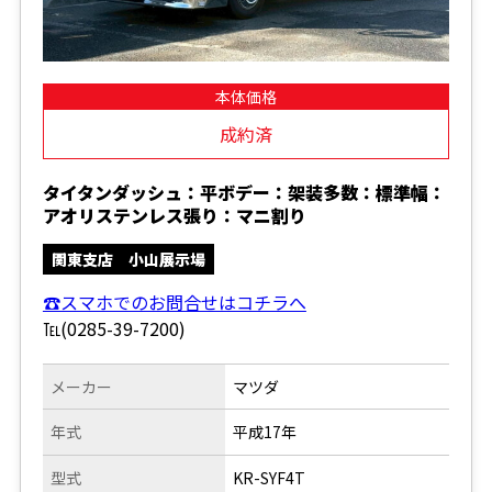
本体価格
成約済
タイタンダッシュ：平ボデー：架装多数：標準幅：
アオリステンレス張り：マニ割り
関東支店 小山展示場
☎スマホでのお問合せはコチラへ
℡(0285-39-7200)
メーカー
マツダ
年式
平成17年
型式
KR-SYF4T