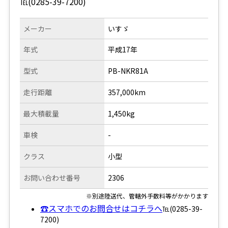
℡(0285-39-7200)
メーカー
いすゞ
年式
平成17年
型式
PB-NKR81A
走行距離
357,000km
最大積載量
1,450kg
車検
-
クラス
小型
お問い合わせ番号
2306
※別途陸送代、管轄外手数料等がかかります
☎スマホでのお問合せはコチラへ
℡(0285-39-
7200)