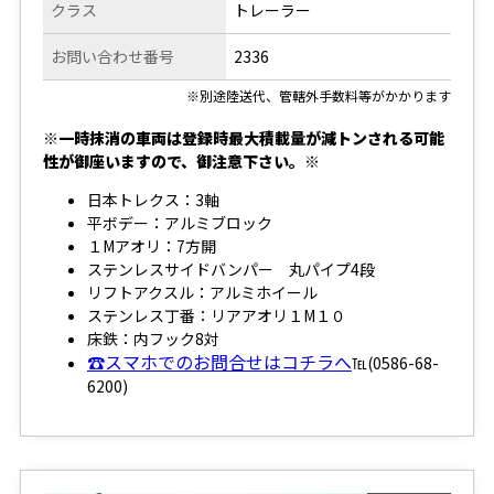
クラス
トレーラー
お問い合わせ番号
2336
※別途陸送代、管轄外手数料等がかかります
※一時抹消の車両は登録時最大積載量が減トンされる可能
性が御座いますので、御注意下さい。※
日本トレクス：3軸
平ボデー：アルミブロック
１Mアオリ：7方開
ステンレスサイドバンパー 丸パイプ4段
リフトアクスル：アルミホイール
ステンレス丁番：リアアオリ１M１０
床鉄：内フック8対
☎スマホでのお問合せはコチラへ
℡(0586-68-
6200)