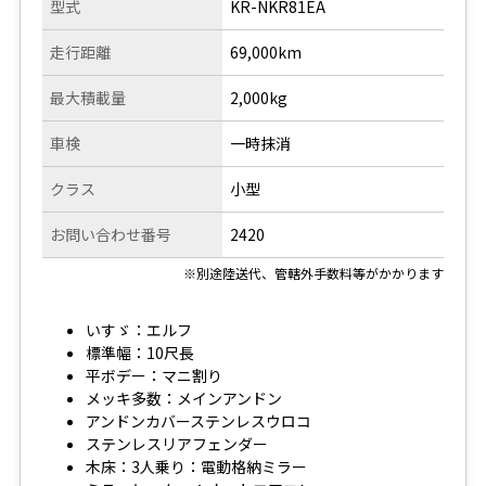
型式
KR-NKR81EA
走行距離
69,000km
最大積載量
2,000kg
車検
一時抹消
クラス
小型
お問い合わせ番号
2420
※別途陸送代、管轄外手数料等がかかります
いすゞ：エルフ
標準幅：10尺長
平ボデー：マニ割り
メッキ多数：メインアンドン
アンドンカバーステンレスウロコ
ステンレスリアフェンダー
木床：3人乗り：電動格納ミラー