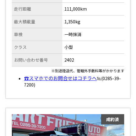
走行距離
111,000km
最大積載量
1,350kg
車検
一時抹消
クラス
小型
お問い合わせ番号
2402
※別途陸送代、管轄外手数料等がかかります
☎スマホでのお問合せはコチラへ
℡(0285-39-
7200)