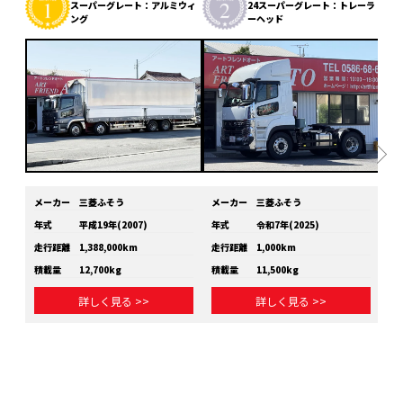
スーパーグレート：アルミウィ
24スーパーグレート：トレーラ
ング
ーヘッド
メーカー
三菱ふそう
メーカー
三菱ふそう
メ
年式
平成19年(2007)
年式
令和7年(2025)
年
走行距離
1,388,000km
走行距離
1,000km
走
積載量
12,700kg
積載量
11,500kg
積
詳しく見る >>
詳しく見る >>