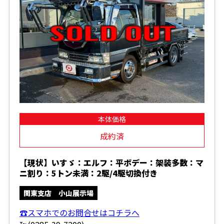
本体価格
成約済
【現状】いすゞ：エルフ：平ボデー：架装多数：マ
ニ割り：5トン未満：2駆/4駆切換付き
関東支店 小山展示場
☎スマホでのお問合せはコチラへ