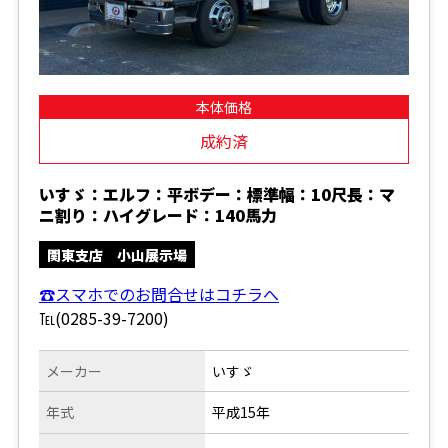
本体価格
成約済
いすゞ：エルフ：平ボデー：標準幅：10尺長：マ
ニ割り：ハイグレード：140馬力
関東支店 小山展示場
☎スマホでのお問合せはコチラへ
℡(0285-39-7200)
メーカー
いすゞ
年式
平成15年