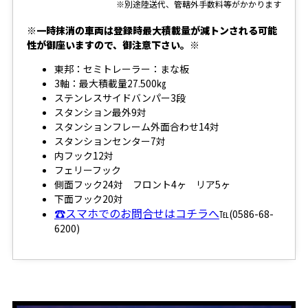
※別途陸送代、管轄外手数料等がかかります
※一時抹消の車両は登録時最大積載量が減トンされる可能
性が御座いますので、御注意下さい。※
東邦：セミトレーラー：まな板
3軸：最大積載量27.500㎏
ステンレスサイドバンパー3段
スタンション最外9対
スタンションフレーム外面合わせ14対
スタンションセンター7対
内フック12対
フェリーフック
側面フック24対 フロント4ヶ リア5ヶ
下面フック20対
☎スマホでのお問合せはコチラへ
℡(0586-68-
6200)