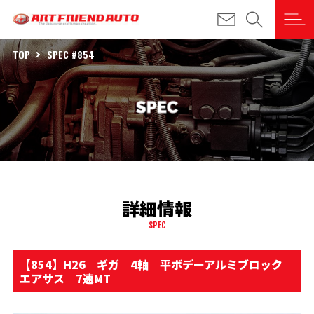
TOP
SPEC #854
詳細情報
SPEC
【854】H26 ギガ 4軸 平ボデーアルミブロック
エアサス 7速MT