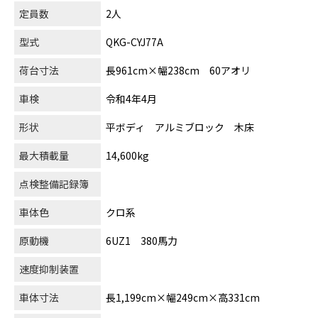
定員数
2人
型式
QKG-CYJ77A
荷台寸法
長961cm×幅238cm 60アオリ
車検
令和4年4月
形状
平ボディ アルミブロック 木床
最大積載量
14,600kg
点検整備記録簿
車体色
クロ系
原動機
6UZ1 380馬力
速度抑制装置
車体寸法
長1,199cm×幅249cm×高331cm