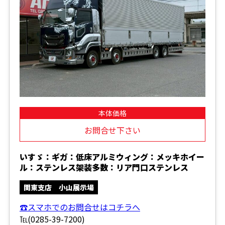
本体価格
お問合せ下さい
いすゞ：ギガ：低床アルミウィング：メッキホイー
ル：ステンレス架装多数：リア門口ステンレス
関東支店 小山展示場
☎スマホでのお問合せはコチラへ
℡(0285-39-7200)