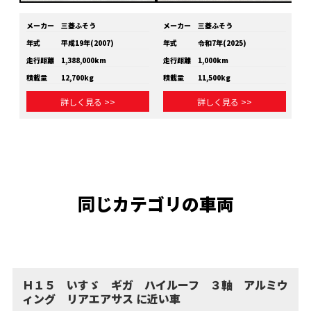
メーカー
三菱ふそう
メーカー
三菱ふそう
メ
年式
平成19年(2007)
年式
令和7年(2025)
年
走行距離
1,388,000km
走行距離
1,000km
走
積載量
12,700kg
積載量
11,500kg
積
詳しく見る >>
詳しく見る >>
同じカテゴリの車両
Ｈ１５ いすゞ ギガ ハイルーフ ３軸 アルミウ
ィング リアエアサス に近い車