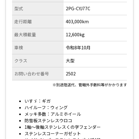
型式
2PG-CYJ77C
走行距離
403,000km
最大積載量
12,600kg
車検
令和8年10月
クラス
大型
お問い合わせ番号
2502
※別途陸送代、管轄外手数料等がかかります
いすゞ：ギガ
ハイルーフ：ウィング
メッキ多数：アルミホイール
防雪板ステンレスウロコ
1軸～後軸ステンレスくの字フェンダー
ステンレスコーナーガゼット