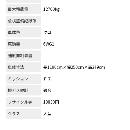
最大積載量
12700kg
点検整備記録簿
車体色
クロ
原動機
6WG1
速度抑制装置
車体寸法
長1196cm×幅250cm×高379cm
ミッション
Ｆ７
排ガス規制
適合
リサイクル券
13830円
クラス
大型