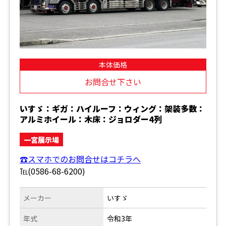
本体価格
お問合せ下さい
いすゞ：ギガ：ハイルーフ：ウィング：架装多数：
アルミホイール：木床：ジョロダー4列
一宮展示場
☎スマホでのお問合せはコチラへ
℡(0586-68-6200)
メーカー
いすゞ
年式
令和3年