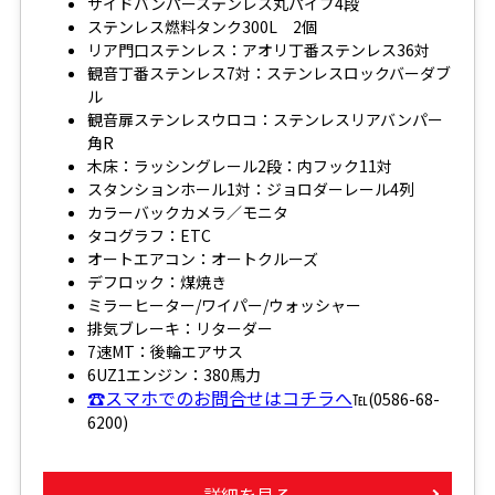
サイドバンパーステンレス丸パイプ4段
ステンレス燃料タンク300L 2個
リア門口ステンレス：アオリ丁番ステンレス36対
観音丁番ステンレス7対：ステンレスロックバーダブ
ル
観音扉ステンレスウロコ：ステンレスリアバンパー
角R
木床：ラッシングレール2段：内フック11対
スタンションホール1対：ジョロダーレール4列
カラーバックカメラ／モニタ
タコグラフ：ETC
オートエアコン：オートクルーズ
デフロック：煤焼き
ミラーヒーター/ワイパー/ウォッシャー
排気ブレーキ：リターダー
7速MT：後輪エアサス
6UZ1エンジン：380馬力
☎スマホでのお問合せはコチラへ
℡(0586-68-
6200)