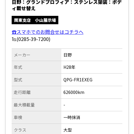
日野：グランドプロフィア：ステンレス架装：ボデ
ィ載せ替え
関東支店 小山展示場
☎スマホでのお問合せはコチラへ
℡(0285-39-7200)
メーカー
日野
年式
H28年
型式
QPG-FR1EXEG
走行距離
626000km
最大積載量
-
車検
一時抹消
クラス
大型