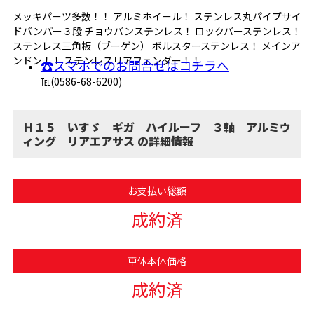
メッキパーツ多数！！ アルミホイール！ ステンレス丸パイプサイ
ドバンパー３段 チョウバンステンレス！ ロックバーステンレス！
ステンレス三角板（ブーゲン） ボルスターステンレス！ メインア
ンドン！！ ステンレスリアフェンダー！！
☎スマホでのお問合せはコチラへ
℡(0586-68-6200)
Ｈ１５ いすゞ ギガ ハイルーフ ３軸 アルミウ
ィング リアエアサス の詳細情報
お支払い総額
成約済
車体本体価格
成約済