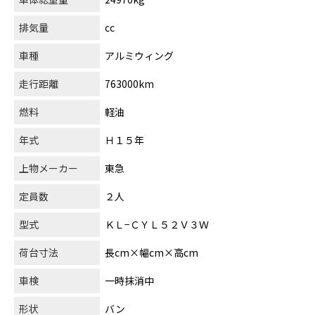
排気量
cc
車種
アルミウィング
走行距離
763000km
燃料
軽油
年式
Ｈ１５年
上物メーカー
東急
定員数
２人
型式
ＫＬ−ＣＹＬ５２Ｖ３Ｗ
荷台寸法
長cm×幅cm×高cm
車検
一時抹消中
形状
バン