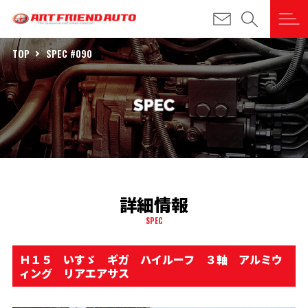
TOP
SPEC #090
詳細情報
SPEC
Ｈ１５ いすゞ ギガ ハイルーフ ３軸 アルミウ
ィング リアエアサス