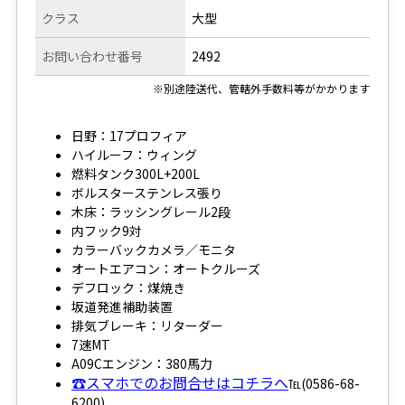
クラス
大型
お問い合わせ番号
2492
※別途陸送代、管轄外手数料等がかかります
日野：17プロフィア
ハイルーフ：ウィング
燃料タンク300L+200L
ボルスターステンレス張り
木床：ラッシングレール2段
内フック9対
カラーバックカメラ／モニタ
オートエアコン：オートクルーズ
デフロック：煤焼き
坂道発進補助装置
排気ブレーキ：リターダー
7速MT
A09Cエンジン：380馬力
☎スマホでのお問合せはコチラへ
℡(0586-68-
6200)