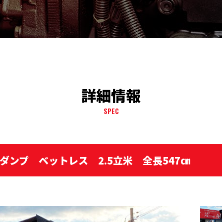
詳細情報
SPEC
 ダンプ ベットレス 2.5立米 全長547㎝