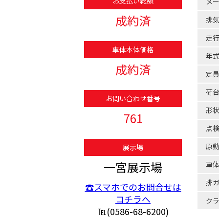
お支払い総額
メ
成約済
排
走
車体本体価格
年
成約済
定
荷
お問い合わせ番号
形
761
点
原
展示場
一宮展示場
車
排
☎スマホでのお問合せは
コチラへ
ク
℡(0586-68-6200)