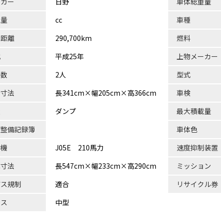
ーカー
日野
車体総重量
気量
cc
車種
行距離
290,700km
燃料
式
平成25年
上物メーカー
員数
2人
型式
台寸法
長341cm×幅205cm×高366cm
車検
状
ダンプ
最大積載量
検整備記録簿
車体色
動機
J05E 210馬力
速度抑制装置
体寸法
長547cm×幅233cm×高290cm
ミッション
ガス規制
適合
リサイクル券
ラス
中型