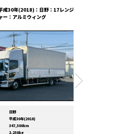
平成30年(2018)：日野：17レンジ
平成30年(2018
ャー：アルミウィング
冷凍ウィング
日野
メーカー
いすゞ
平成30年(2018)
年式
平成30年(2018)
347,500km
走行距離
810,000km
2,250kg
積載量
11,600kg