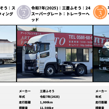
ふそう：ス
令和7年(2025)：三菱ふそう：24
ウィング
スーパーグレート：トレーラーヘ
ッド
メーカー
三菱ふそう
メーカー
年式
令和7年(2025)
年式
走行距離
1,000km
走行距離
積載量
11,500kg
積載量