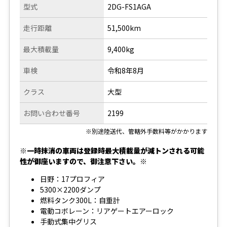
型式
2DG-FS1AGA
走行距離
51,500km
最大積載量
9,400kg
車検
令和8年8月
クラス
大型
お問い合わせ番号
2199
※別途陸送代、管轄外手数料等がかかります
※一時抹消の車両は登録時最大積載量が減トンされる可能
性が御座いますので、御注意下さい。※
日野：17プロフィア
5300×2200ダンプ
燃料タンク300L：自重計
電動コボレーン：リアゲートエアーロック
手動式集中グリス