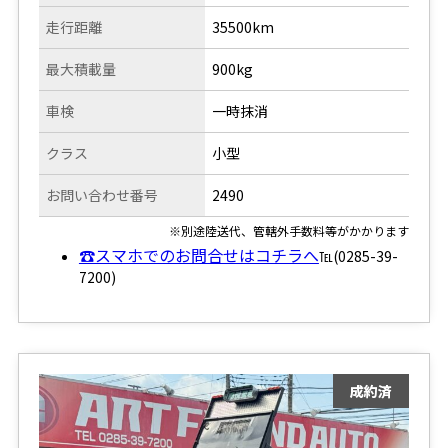
走行距離
35500km
最大積載量
900kg
車検
一時抹消
クラス
小型
お問い合わせ番号
2490
※別途陸送代、管轄外手数料等がかかります
☎スマホでのお問合せはコチラへ
℡(0285-39-
7200)