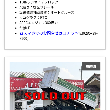
1DINラジオ：デフロック
煤焼き：排気ブレーキ
坂道発進補助装置：オートクルーズ
タコグラフ：ETC
A09Cエンジン：360馬力
6速MT
☎スマホでのお問合せはコチラへ
℡(0285-39-
7200)