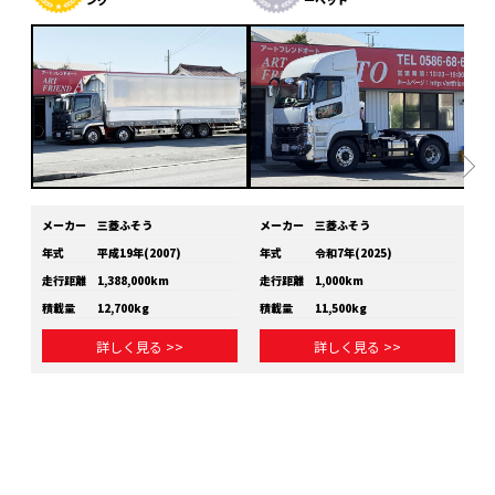
メーカー
三菱ふそう
メーカー
三菱ふそう
メ
年式
平成19年(2007)
年式
令和7年(2025)
年
走行距離
1,388,000km
走行距離
1,000km
走
積載量
12,700kg
積載量
11,500kg
積
詳しく見る >>
詳しく見る >>