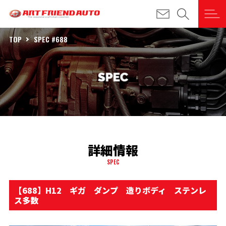
TOP
SPEC #688
詳細情報
SPEC
【688】H12 ギガ ダンプ 造りボディ ステンレ
ス多数