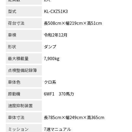
型式
KL-CXZ51K3
荷台寸法
長508cm×幅219cm×高51cm
車検
令和2年12月
形状
ダンプ
最大積載量
7,900kg
点検整備記録簿
車体色
クロ系
原動機
6WF1 370馬力
速度抑制装置
車体寸法
長785cm×幅249cm×高365cm
ミッション
7速マニュアル