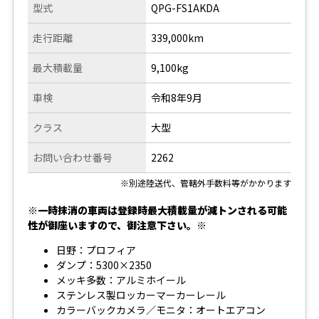
型式
QPG-FS1AKDA
走行距離
339,000km
最大積載量
9,100kg
車検
令和8年9月
クラス
大型
お問い合わせ番号
2262
※別途陸送代、管轄外手数料等がかかります
※一時抹消の車両は登録時最大積載量が減トンされる可能
性が御座いますので、御注意下さい。※
日野：プロフィア
ダンプ：5300×2350
メッキ多数：アルミホイール
ステンレス製ロッカーマーカーレール
カラーバックカメラ／モニタ：オートエアコン