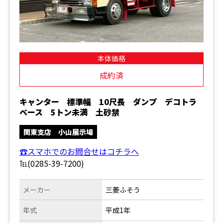
本体価格
成約済
キャンター 標準幅 10尺長 ダンプ デコトラ
ベース 5トン未満 土砂禁
関東支店 小山展示場
☎スマホでのお問合せはコチラへ
℡(0285-39-7200)
メーカー
三菱ふそう
年式
平成1年