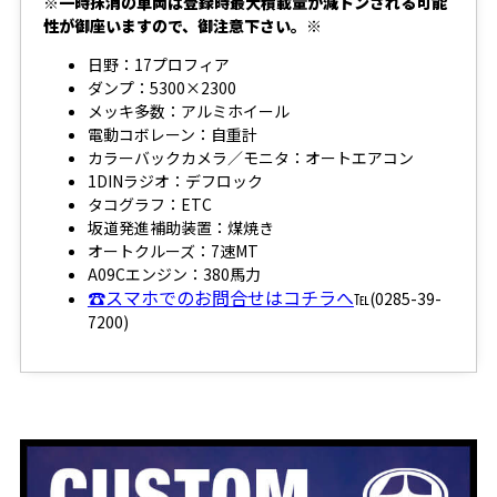
※一時抹消の車両は登録時最大積載量が減トンされる可能
性が御座いますので、御注意下さい。※
日野：17プロフィア
ダンプ：5300×2300
メッキ多数：アルミホイール
電動コボレーン：自重計
カラーバックカメラ／モニタ：オートエアコン
1DINラジオ：デフロック
タコグラフ：ETC
坂道発進補助装置：煤焼き
オートクルーズ：7速MT
A09Cエンジン：380馬力
☎スマホでのお問合せはコチラへ
℡(0285-39-
7200)