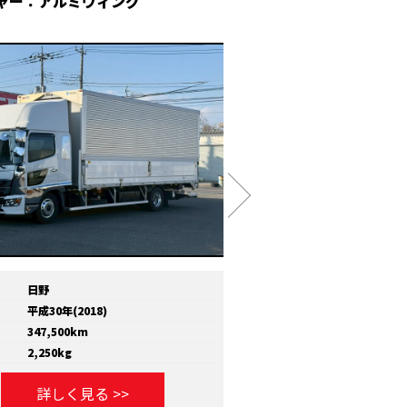
ャー：アルミウィング
冷凍ウィング
日野
メーカー
いすゞ
平成30年(2018)
年式
平成30年(2018)
347,500km
走行距離
810,000km
2,250kg
積載量
11,600kg
詳しく見る >>
詳しく見る >