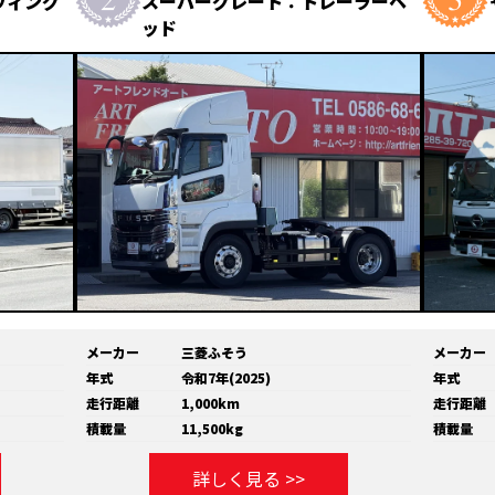
ウィング
スーパーグレート：トレーラーヘ
ッド
メーカー
三菱ふそう
メーカー
年式
令和7年(2025)
年式
走行距離
1,000km
走行距離
積載量
11,500kg
積載量
詳しく見る >>