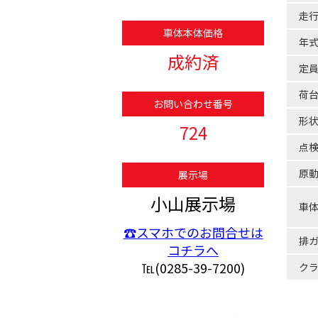
走
車体本体価格
年
成約済
定
荷
お問い合わせ番号
形
724
点
原
展示場
小山展示場
車
☎スマホでのお問合せは
排
コチラへ
℡(0285-39-7200)
ク