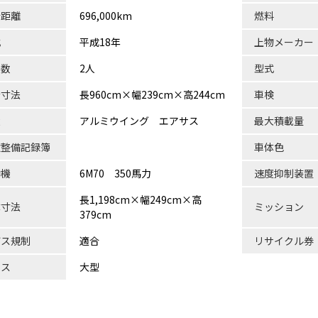
行距離
696,000km
燃料
式
平成18年
上物メーカー
員数
2人
型式
台寸法
長960cm×幅239cm×高244cm
車検
状
アルミウイング エアサス
最大積載量
検整備記録簿
車体色
動機
6M70 350馬力
速度抑制装置
長1,198cm×幅249cm×高
体寸法
ミッション
379cm
ガス規制
適合
リサイクル券
ラス
大型