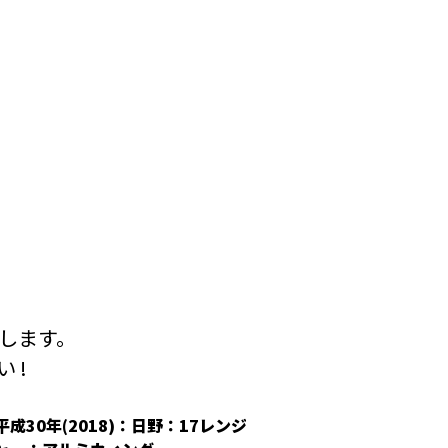
します。
 !
平成30年(2018)：日野：17レンジ
平成30年(2018