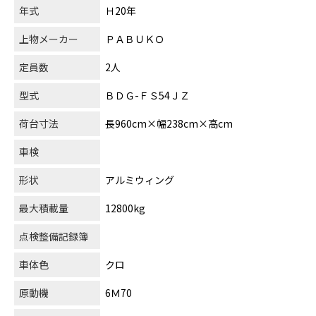
年式
Ｈ20年
上物メーカー
ＰＡＢＵＫＯ
定員数
2人
型式
ＢＤＧ-ＦＳ54ＪＺ
荷台寸法
長960cm×幅238cm×高cm
車検
形状
アルミウィング
最大積載量
12800kg
点検整備記録簿
車体色
クロ
原動機
6Ｍ70