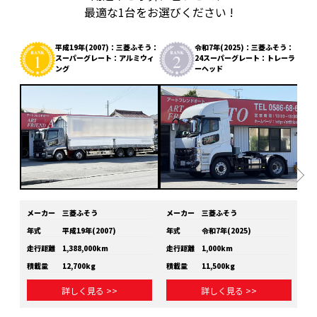
最適な1台をお選びください !
平成19年(2007)：三菱ふそう：
令和7年(2025)：三菱ふそう：
スーパーグレート：アルミウィ
24スーパーグレート：トレーラ
ング
ーヘッド
メーカー
三菱ふそう
メーカー
三菱ふそう
メ
年式
平成19年(2007)
年式
令和7年(2025)
年
走行距離
1,388,000km
走行距離
1,000km
走
積載量
12,700kg
積載量
11,500kg
積
詳しく見る >>
詳しく見る >>