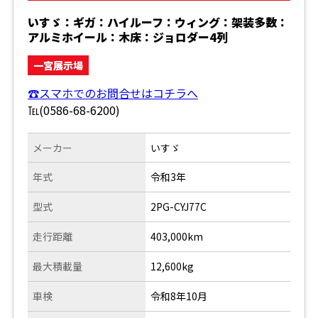
いすゞ：ギガ：ハイルーフ：ウィング：架装多数：
アルミホイール：木床：ジョロダー4列
一宮展示場
☎スマホでのお問合せはコチラへ
℡(0586-68-6200)
メーカー
いすゞ
年式
令和3年
型式
2PG-CYJ77C
走行距離
403,000km
最大積載量
12,600kg
車検
令和8年10月