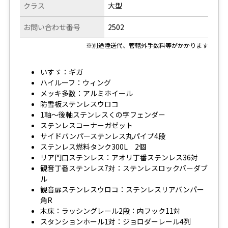
クラス
大型
お問い合わせ番号
2502
※別途陸送代、管轄外手数料等がかかります
いすゞ：ギガ
ハイルーフ：ウィング
メッキ多数：アルミホイール
防雪板ステンレスウロコ
1軸～後軸ステンレスくの字フェンダー
ステンレスコーナーガゼット
サイドバンパーステンレス丸パイプ4段
ステンレス燃料タンク300L 2個
リア門口ステンレス：アオリ丁番ステンレス36対
観音丁番ステンレス7対：ステンレスロックバーダブ
ル
観音扉ステンレスウロコ：ステンレスリアバンパー
角R
木床：ラッシングレール2段：内フック11対
スタンションホール1対：ジョロダーレール4列