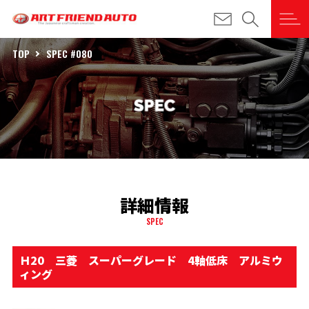
TOP
SPEC #080
詳細情報
SPEC
Ｈ20 三菱 スーパーグレード 4軸低床 アルミウ
ィング