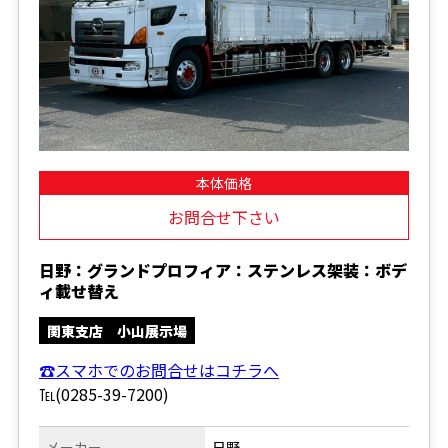
本体価格
お問合せ下さい
日野：グランドプロフィア：ステンレス架装：ボデ
ィ載せ替え
関東支店 小山展示場
☎スマホでのお問合せはコチラへ
℡(0285-39-7200)
メーカー
日野