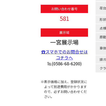
荷
お問い合わせ番号
581
形
点
展示場
原
一宮展示場
車
☎スマホでのお問合せは
コチラへ
排
℡(0586-68-6200)
ク
※表示価格に加え、登録状況に
よって別途費用がかかります
ので、必ずお問い合わせくだ
さい。