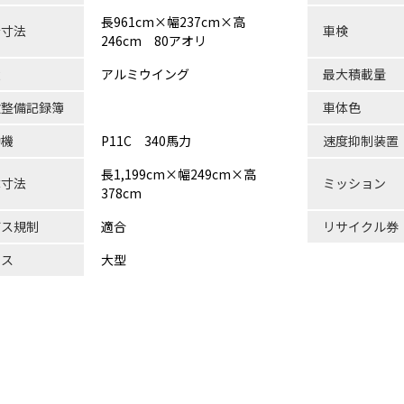
長961cm×幅237cm×高
台寸法
車検
246cm 80アオリ
状
アルミウイング
最大積載量
検整備記録簿
車体色
動機
P11C 340馬力
速度抑制装置
長1,199cm×幅249cm×高
体寸法
ミッション
378cm
ガス規制
適合
リサイクル券
ラス
大型