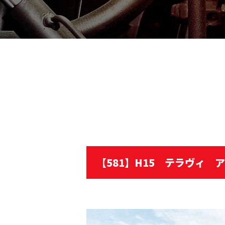
【581】H15 テラヴィ 