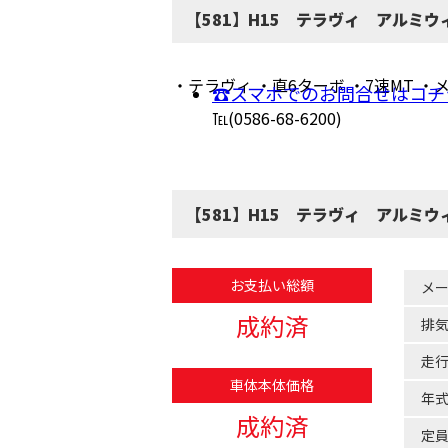
【581】H15 テラヴィ アルミウ
・テラヴィ ・直6ターボ ・7速MT ・
☎スマホでのお問合せはコチ
℡(0586-68-6200)
【581】H15 テラヴィ アルミウ
お支払い総額
メ
成約済
排
走
車体本体価格
年
成約済
定