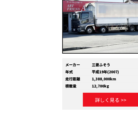
メーカー
三菱ふそう
年式
平成19年(2007)
走行距離
1,388,000km
積載量
12,700kg
詳しく見る >>