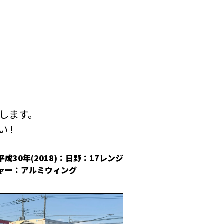
します。
 !
平成30年(2018)：日野：17レンジ
平成30年(2018
ャー：アルミウィング
冷凍ウィング