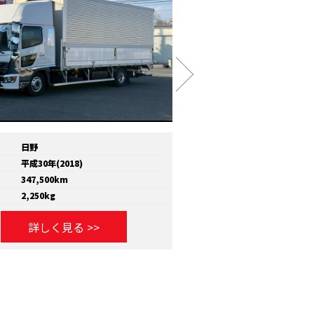
日野
メーカー
いすゞ
平成30年(2018)
年式
平成30年(2018)
347,500km
走行距離
810,000km
2,250kg
積載量
11,600kg
詳しく見る >>
詳しく見る >