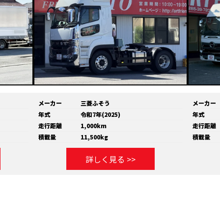
メーカー
三菱ふそう
メーカー
年式
令和7年(2025)
年式
走行距離
1,000km
走行距離
積載量
11,500kg
積載量
詳しく見る >>