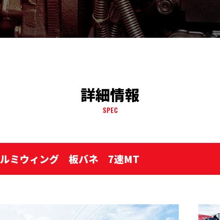
詳細情報
SPEC
アルミウィング 板バネ 7速MT