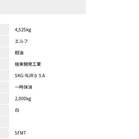
4,525kg
エルフ
軽油
極東開発工業
SKG-NJR８５A
一時抹消
2,000kg
白
5FMT