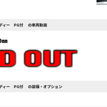
平ボディー PG付 の車両動画
0㎜
570㎜
平ボディー PG付 の装備・オプション