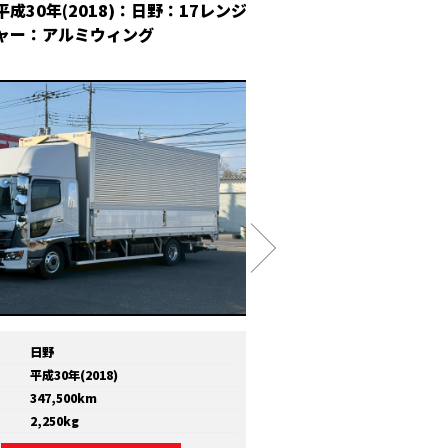
平成30年(2018)：日野：17レンジ
平成30年(2018
ャー：アルミウィング
冷凍ウィング
日野
メーカー
いすゞ
平成30年(2018)
年式
平成30年(2018)
347,500km
走行距離
810,000km
2,250kg
積載量
11,600kg