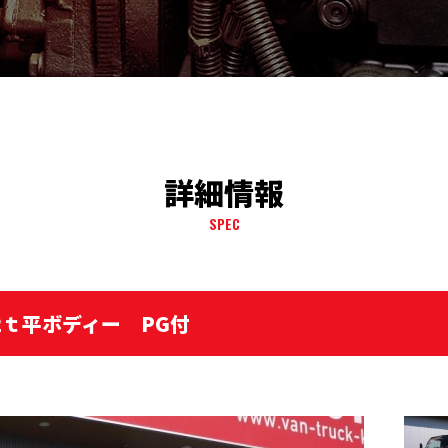
詳細情報
SPEC
フ 2ｔ平ボディー PG付