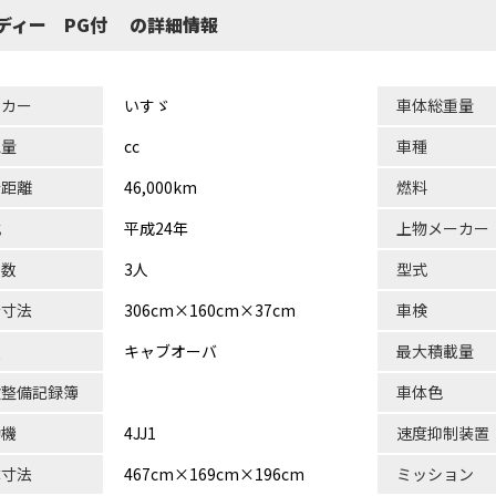
平ボディー PG付 の詳細情報
ーカー
いすゞ
車体総重量
気量
cc
車種
行距離
46,000km
燃料
式
平成24年
上物メーカー
員数
3人
型式
台寸法
306cm×160cm×37cm
車検
状
キャブオーバ
最大積載量
検整備記録簿
車体色
動機
4JJ1
速度抑制装置
体寸法
467cm×169cm×196cm
ミッション