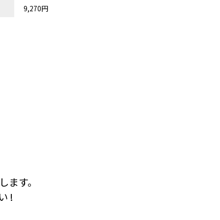
9,270円
します。
 !