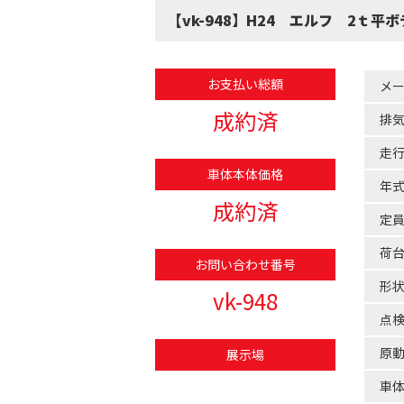
【vk-948】H24 エルフ 2ｔ
お支払い総額
メ
成約済
排
走
車体本体価格
年
成約済
定
荷
お問い合わせ番号
形
vk-948
点
原
展示場
車