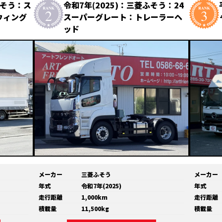
ふそう：ス
令和7年(2025)：三菱ふそう：24
ウィング
スーパーグレート：トレーラーヘ
ッド
メーカー
三菱ふそう
メーカー
年式
令和7年(2025)
年式
走行距離
1,000km
走行距離
積載量
11,500kg
積載量