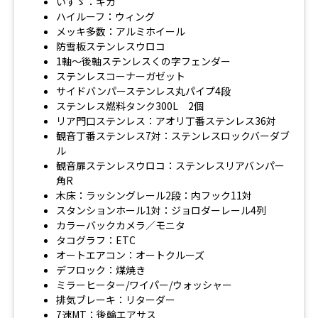
いすゞ：ギガ
ハイルーフ：ウィング
メッキ多数：アルミホイール
防雪板ステンレスウロコ
1軸～後軸ステンレスくの字フェンダー
ステンレスコーナーガゼット
サイドバンパーステンレス丸パイプ4段
ステンレス燃料タンク300L 2個
リア門口ステンレス：アオリ丁番ステンレス36対
観音丁番ステンレス7対：ステンレスロックバーダブ
ル
観音扉ステンレスウロコ：ステンレスリアバンパー
角R
木床：ラッシングレール2段：内フック11対
スタンションホール1対：ジョロダーレール4列
カラーバックカメラ／モニタ
タコグラフ：ETC
オートエアコン：オートクルーズ
デフロック：煤焼き
ミラーヒーター/ワイパー/ウォッシャー
排気ブレーキ：リターダー
7速MT：後輪エアサス