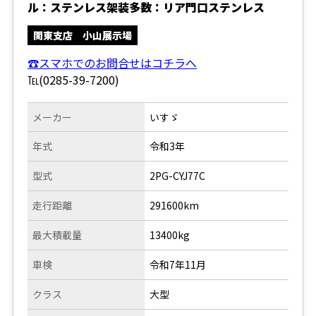
ル：ステンレス架装多数：リア門口ステンレス
関東支店 小山展示場
☎スマホでのお問合せはコチラへ
℡(0285-39-7200)
メーカー
いすゞ
年式
令和3年
型式
2PG-CYJ77C
走行距離
291600km
最大積載量
13400kg
車検
令和7年11月
クラス
大型