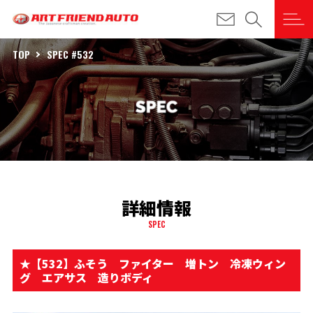
TOP
SPEC #532
詳細情報
SPEC
★【532】ふそう ファイター 増トン 冷凍ウィン
グ エアサス 造りボディ