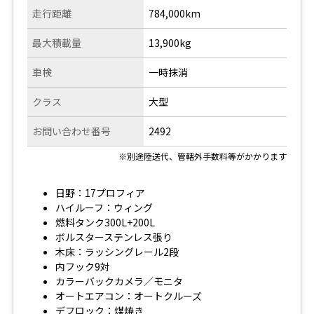
走行距離
784,000km
最大積載量
13,900kg
車検
一時抹消
クラス
大型
お問い合わせ番号
2492
※別途陸送代、管轄外手数料等がかかります
日野：17プロフィア
ハイルーフ：ウィング
燃料タンク300L+200L
ボルスターステンレス張り
木床：ラッシングレール2段
内フック9対
カラーバックカメラ／モニタ
オートエアコン：オートクルーズ
デフロック：煤焼き