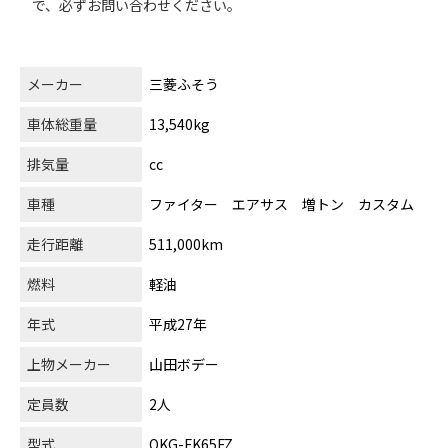
で、必ずお問い合わせください。
メーカー
三菱ふそう
車体総重量
13,540kg
排気量
cc
車種
ファイター エアサス 増トン カスタム
走行距離
511,000km
燃料
軽油
年式
平成27年
上物メーカー
山田ボデー
定員数
2人
型式
QKG-FK65FZ