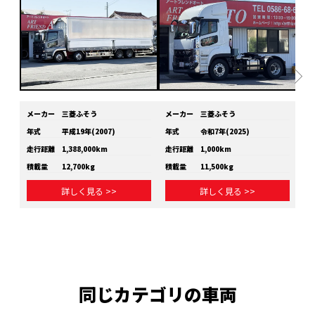
メーカー
三菱ふそう
メーカー
三菱ふそう
メ
年式
平成19年(2007)
年式
令和7年(2025)
年
走行距離
1,388,000km
走行距離
1,000km
走
積載量
12,700kg
積載量
11,500kg
積
詳しく見る >>
詳しく見る >>
同じカテゴリの車両