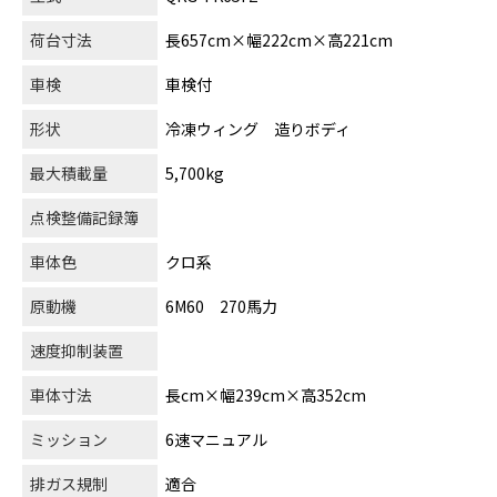
荷台寸法
長657cm×幅222cm×高221cm
車検
車検付
形状
冷凍ウィング 造りボディ
最大積載量
5,700kg
点検整備記録簿
車体色
クロ系
原動機
6M60 270馬力
速度抑制装置
車体寸法
長cm×幅239cm×高352cm
ミッション
6速マニュアル
排ガス規制
適合