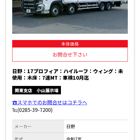
本体価格
お問合せ下さい
日野：17プロフィア：ハイルーフ：ウィング：未
使用：木床：7速MT：車検10月迄
関東支店 小山展示場
☎スマホでのお問合せはコチラへ
℡(0285-39-7200)
メーカー
日野
年式
令和7年