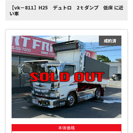
【vk－811】H25 デュトロ 2ｔダンプ 低床 に近
い車
本体価格