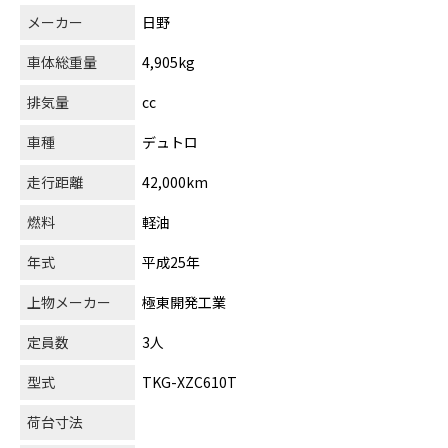
メーカー
日野
車体総重量
4,905kg
排気量
cc
車種
デュトロ
走行距離
42,000km
燃料
軽油
年式
平成25年
上物メーカー
極東開発工業
定員数
3人
型式
TKG-XZC610T
荷台寸法