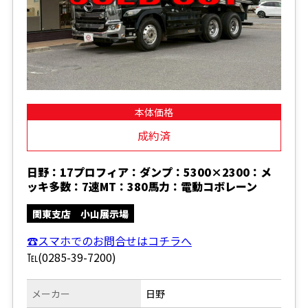
本体価格
成約済
日野：17プロフィア：ダンプ：5300×2300：メ
ッキ多数：7速MT：380馬力：電動コボレーン
関東支店 小山展示場
☎スマホでのお問合せはコチラへ
℡(0285-39-7200)
メーカー
日野