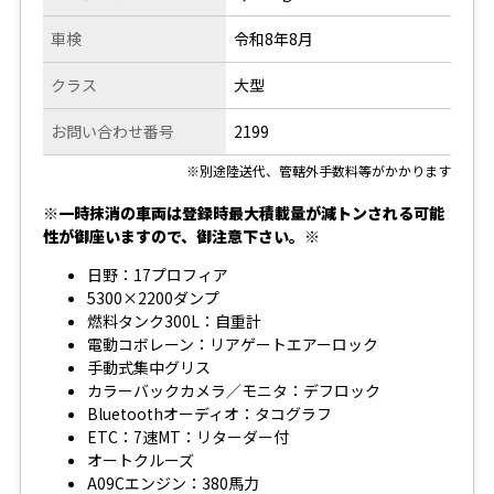
車検
令和8年8月
クラス
大型
お問い合わせ番号
2199
※別途陸送代、管轄外手数料等がかかります
※一時抹消の車両は登録時最大積載量が減トンされる可能
性が御座いますので、御注意下さい。※
日野：17プロフィア
5300×2200ダンプ
燃料タンク300L：自重計
電動コボレーン：リアゲートエアーロック
手動式集中グリス
カラーバックカメラ／モニタ：デフロック
Bluetoothオーディオ：タコグラフ
ETC：7速MT：リターダー付
オートクルーズ
A09Cエンジン：380馬力