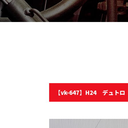
【vk-647】H24 デュト