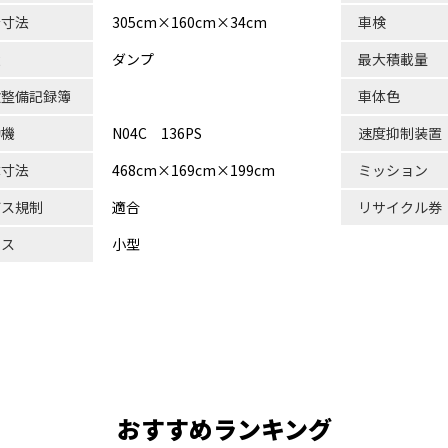
台寸法
305cm×160cm×34cm
車検
状
ダンプ
最大積載量
検整備記録簿
車体色
動機
N04C 136PS
速度抑制装置
体寸法
468cm×169cm×199cm
ミッション
ガス規制
適合
リサイクル券
ラス
小型
おすすめランキング