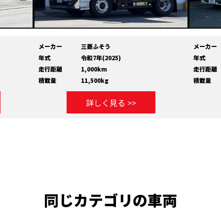
メーカー
三菱ふそう
メーカー
年式
令和7年(2025)
年式
走行距離
1,000km
走行距離
積載量
11,500kg
積載量
詳しく見る >>
同じカテゴリの車両