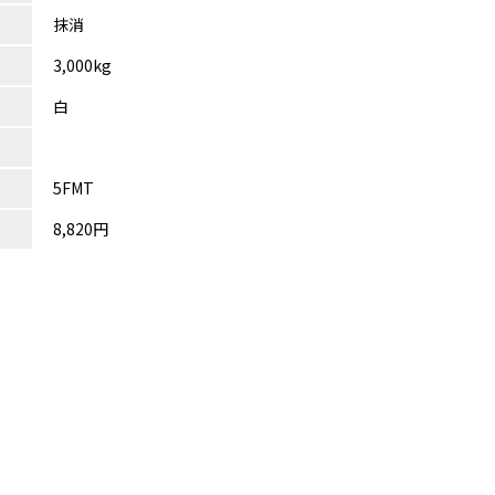
抹消
3,000kg
白
5FMT
8,820円