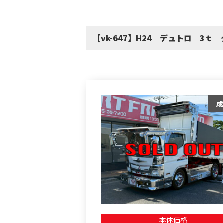
【vk-647】H24 デュトロ 3ｔ
本体価格