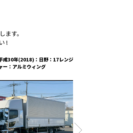
します。
 !
平成30年(2018)：日野：17レンジ
平成30年(2018
ャー：アルミウィング
冷凍ウィング