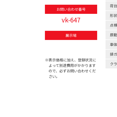
荷
お問い合わせ番号
形
vk-647
点
原
展示場
車
排
※表示価格に加え、登録状況に
ク
よって別途費用がかかります
ので、必ずお問い合わせくだ
さい。