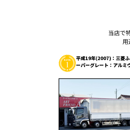
当店で特
用
平成19年(2007)：三菱
ーパーグレート：アルミ