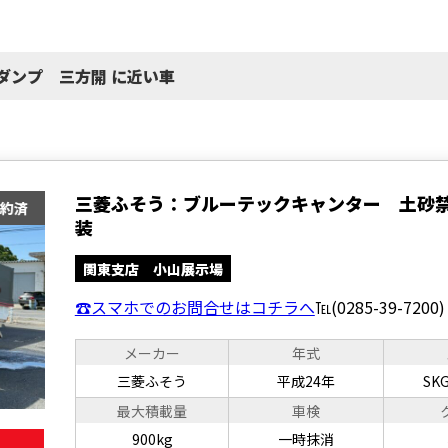
 ダンプ 三方開 に近い車
三菱ふそう：ブルーテックキャンター 土砂
装
関東支店 小山展示場
☎スマホでのお問合せはコチラへ
℡(0285-39-7200)
メーカー
年式
三菱ふそう
平成24年
SKG
最大積載量
車検
900kg
一時抹消