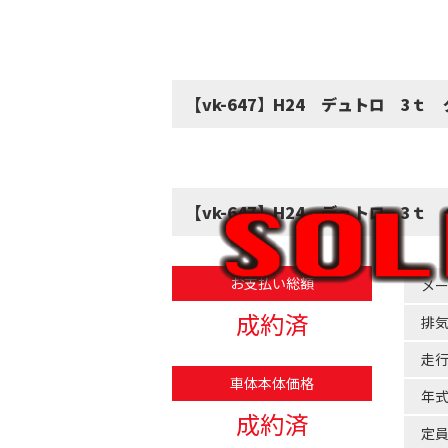
【vk-647】H24 デュトロ 3
【vk-647】H24 デュトロ 3ｔ
お支払い総額
メ
成約済
排
走
車体本体価格
年
成約済
定