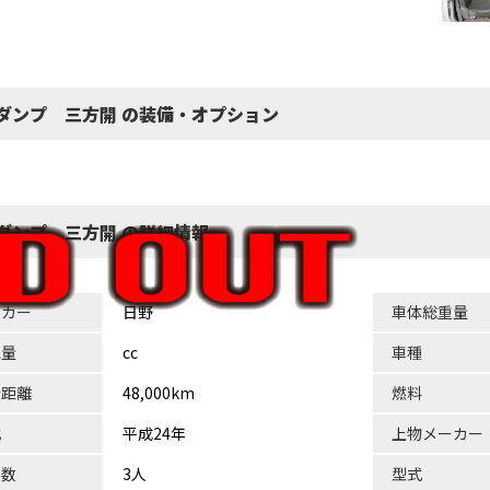
ｔ ダンプ 三方開 の装備・オプション
 ダンプ 三方開 の詳細情報
ーカー
日野
車体総重量
気量
cc
車種
行距離
48,000km
燃料
式
平成24年
上物メーカー
員数
3人
型式