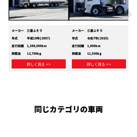
メーカー
三菱ふそう
メーカー
三菱ふそう
メ
年式
平成19年(2007)
年式
令和7年(2025)
年
走行距離
1,388,000km
走行距離
1,000km
走
積載量
12,700kg
積載量
11,500kg
積
詳しく見る >>
詳しく見る >>
同じカテゴリの車両