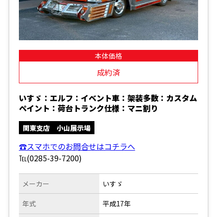
本体価格
成約済
いすゞ：エルフ：イベント車：架装多数：カスタム
ペイント：荷台トランク仕様：マニ割り
関東支店 小山展示場
☎スマホでのお問合せはコチラへ
℡(0285-39-7200)
メーカー
いすゞ
年式
平成17年