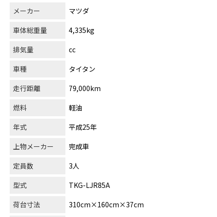
メーカー
マツダ
車体総重量
4,335kg
排気量
cc
車種
タイタン
走行距離
79,000km
燃料
軽油
年式
平成25年
上物メーカー
完成車
定員数
3人
型式
TKG-LJR85A
荷台寸法
310cm×160cm×37cm