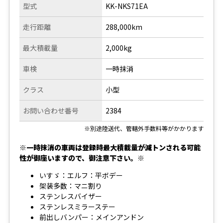
型式
KK-NKS71EA
走行距離
288,000km
最大積載量
2,000kg
車検
一時抹消
クラス
小型
お問い合わせ番号
2384
※別途陸送代、管轄外手数料等がかかります
※一時抹消の車両は登録時最大積載量が減トンされる可能
性が御座いますので、御注意下さい。※
いすゞ：エルフ：平ボデー
架装多数：マニ割り
ステンレスバイザー
ステンレスミラーステー
前出しバンパー：メインアンドン