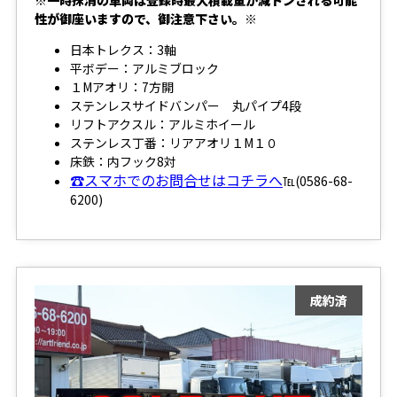
※一時抹消の車両は登録時最大積載量が減トンされる可能
性が御座いますので、御注意下さい。※
日本トレクス：3軸
平ボデー：アルミブロック
１Mアオリ：7方開
ステンレスサイドバンパー 丸パイプ4段
リフトアクスル：アルミホイール
ステンレス丁番：リアアオリ１M１０
床鉄：内フック8対
☎スマホでのお問合せはコチラへ
℡(0586-68-
6200)