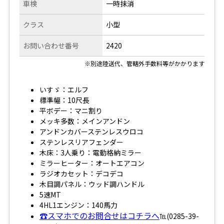
車検
一時抹消
クラス
小型
お問い合わせ番号
2420
※別途陸送代、管轄外手数料等がかかります
いすゞ：エルフ
標準幅：10尺長
平ボデー：マニ割り
メッキ多数：メインアンドン
アンドンカバーステンレスウロコ
ステンレスリアフェンダー
木床：3人乗り：電動格納ミラー
ミラーヒーター：オートエアコン
ラジオカセット：デコデコ
木目調パネル：ウッド調ハンドル
5速MT
4HL1エンジン：140馬力
☎スマホでのお問合せはコチラへ
℡(0285-39-