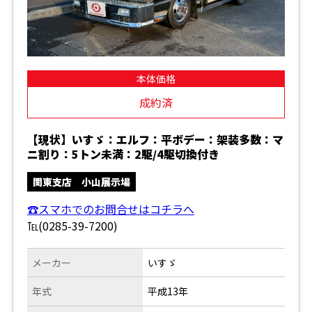
本体価格
成約済
【現状】いすゞ：エルフ：平ボデー：架装多数：マ
ニ割り：5トン未満：2駆/4駆切換付き
関東支店 小山展示場
☎スマホでのお問合せはコチラへ
℡(0285-39-7200)
メーカー
いすゞ
年式
平成13年