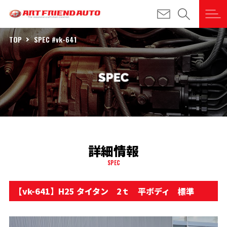
TOP
SPEC #vk-641
詳細情報
SPEC
【vk-641】H25 タイタン 2ｔ 平ボディ 標準