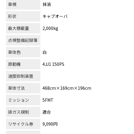
車検
抹消
形状
キャブオーバ
最大積載量
2,000kg
点検整備記録簿
車体色
白
原動機
4JJ1 150PS
速度抑制装置
車体寸法
468cm×169cm×196cm
ミッション
5FMT
排ガス規制
適合
リサイクル券
9,090円