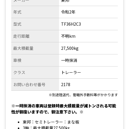
年式
令和2年
型式
TF36H2C3
走行距離
不明km
最大積載量
27,500kg
車検
一時抹消
クラス
トレーラー
お問い合わせ番号
2178
※別途陸送代、管轄外手数料等がかかります
※一時抹消の車両は登録時最大積載量が減トンされる可能
性が御座いますので、御注意下さい。※
東邦：セミトレーラー：まな板
3軸：最大積載量27.500㎏