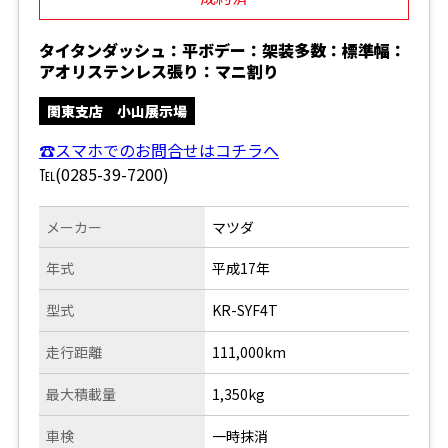
タイタンダッシュ：平ボデー：架装多数：標準幅：
アオリステンレス張り：マニ割り
関東支店 小山展示場
☎スマホでのお問合せはコチラへ
℡(0285-39-7200)
メーカー
マツダ
年式
平成17年
型式
KR-SYF4T
走行距離
111,000km
最大積載量
1,350kg
車検
一時抹消