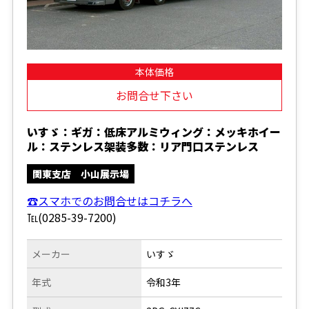
本体価格
お問合せ下さい
いすゞ：ギガ：低床アルミウィング：メッキホイー
ル：ステンレス架装多数：リア門口ステンレス
関東支店 小山展示場
☎スマホでのお問合せはコチラへ
℡(0285-39-7200)
メーカー
いすゞ
年式
令和3年