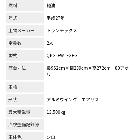
燃料
軽油
年式
平成27年
上物メーカー
トランテックス
定員数
2人
型式
QPG-FW1EXEG
荷台寸法
長962cm×幅239cm×高272cm 80アオ
リ
車検
形状
アルミウイング エアサス
最大積載量
13,500kg
点検整備記録簿
車体色
シロ