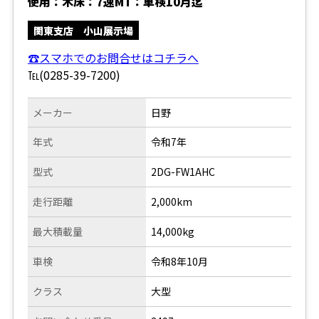
使用：木床：7速MT：車検10月迄
関東支店 小山展示場
☎スマホでのお問合せはコチラへ
℡(0285-39-7200)
メーカー
日野
年式
令和7年
型式
2DG-FW1AHC
走行距離
2,000km
最大積載量
14,000kg
車検
令和8年10月
クラス
大型