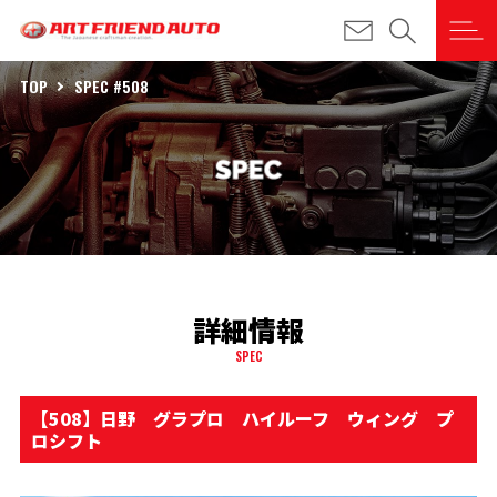
TOP
SPEC #508
詳細情報
SPEC
【508】日野 グラプロ ハイルーフ ウィング プ
ロシフト