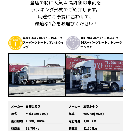
当店で特に人気 & 高評価の車両を
ランキング形式でご紹介します。
用途やご予算に合わせて、
最適な1台をお選びください !
平成19年(2007)：三菱ふそう：
令和7年(2025)：三菱ふそう：
スーパーグレート：アルミウィ
24スーパーグレート：トレーラ
ング
ーヘッド
メーカー
三菱ふそう
メーカー
三菱ふそう
メ
年式
平成19年(2007)
年式
令和7年(2025)
年
走行距離
1,388,000km
走行距離
1,000km
走
積載量
12,700kg
積載量
11,500kg
積