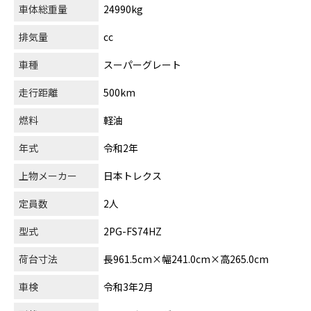
車体総重量
24990kg
排気量
cc
車種
スーパーグレート
走行距離
500km
燃料
軽油
年式
令和2年
上物メーカー
日本トレクス
定員数
2人
型式
2PG-FS74HZ
荷台寸法
長961.5cm×幅241.0cm×高265.0cm
車検
令和3年2月