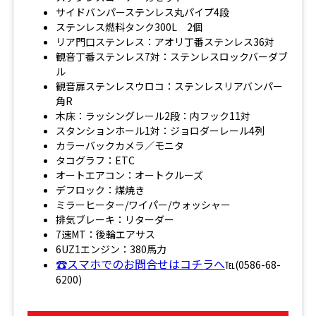
サイドバンパーステンレス丸パイプ4段
ステンレス燃料タンク300L 2個
リア門口ステンレス：アオリ丁番ステンレス36対
観音丁番ステンレス7対：ステンレスロックバーダブ
ル
観音扉ステンレスウロコ：ステンレスリアバンパー
角R
木床：ラッシングレール2段：内フック11対
スタンションホール1対：ジョロダーレール4列
カラーバックカメラ／モニタ
タコグラフ：ETC
オートエアコン：オートクルーズ
デフロック：煤焼き
ミラーヒーター/ワイパー/ウォッシャー
排気ブレーキ：リターダー
7速MT：後輪エアサス
6UZ1エンジン：380馬力
☎スマホでのお問合せはコチラへ
℡(0586-68-
6200)