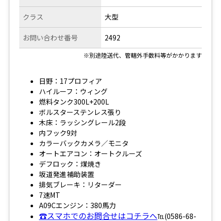
クラス
大型
お問い合わせ番号
2492
※別途陸送代、管轄外手数料等がかかります
日野：17プロフィア
ハイルーフ：ウィング
燃料タンク300L+200L
ボルスターステンレス張り
木床：ラッシングレール2段
内フック9対
カラーバックカメラ／モニタ
オートエアコン：オートクルーズ
デフロック：煤焼き
坂道発進補助装置
排気ブレーキ：リターダー
7速MT
A09Cエンジン：380馬力
☎スマホでのお問合せはコチラへ
℡(0586-68-