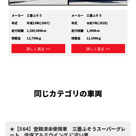
メーカー
三菱ふそう
メーカー
三菱ふそう
メ
年式
平成19年(2007)
年式
令和7年(2025)
年
走行距離
1,388,000km
走行距離
1,000km
走
積載量
12,700kg
積載量
11,500kg
積
詳しく見る >>
詳しく見る >>
同じカテゴリの車両
★【564】登録済未使用車 三菱ふそうスーパーグレ
ート 低床アルミウイング に近い車