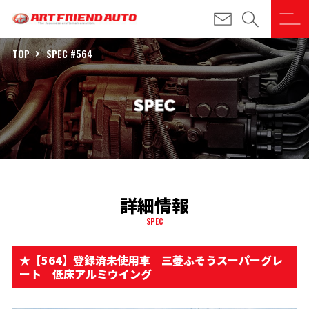
TOP
SPEC #564
詳細情報
SPEC
★【564】登録済未使用車 三菱ふそうスーパーグレ
ート 低床アルミウイング