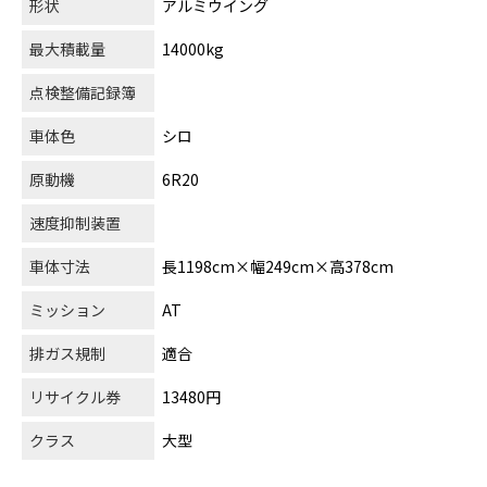
形状
アルミウイング
最大積載量
14000kg
点検整備記録簿
車体色
シロ
原動機
6R20
速度抑制装置
車体寸法
長1198cm×幅249cm×高378cm
ミッション
AT
排ガス規制
適合
リサイクル券
13480円
クラス
大型