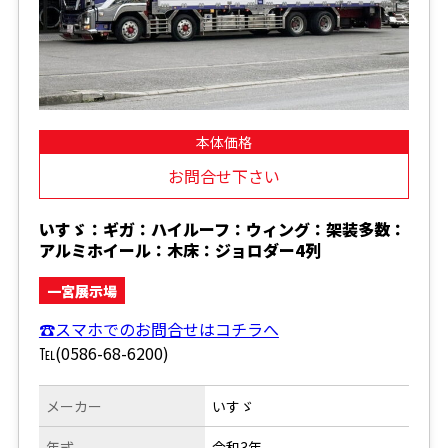
本体価格
お問合せ下さい
いすゞ：ギガ：ハイルーフ：ウィング：架装多数：
アルミホイール：木床：ジョロダー4列
一宮展示場
☎スマホでのお問合せはコチラへ
℡(0586-68-6200)
メーカー
いすゞ
年式
令和3年