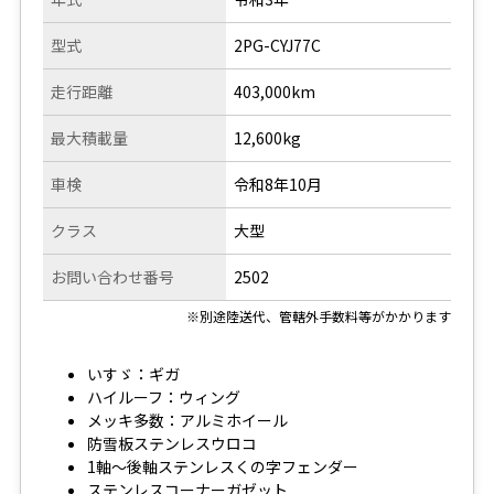
型式
2PG-CYJ77C
走行距離
403,000km
最大積載量
12,600kg
車検
令和8年10月
クラス
大型
お問い合わせ番号
2502
※別途陸送代、管轄外手数料等がかかります
いすゞ：ギガ
ハイルーフ：ウィング
メッキ多数：アルミホイール
防雪板ステンレスウロコ
1軸～後軸ステンレスくの字フェンダー
ステンレスコーナーガゼット