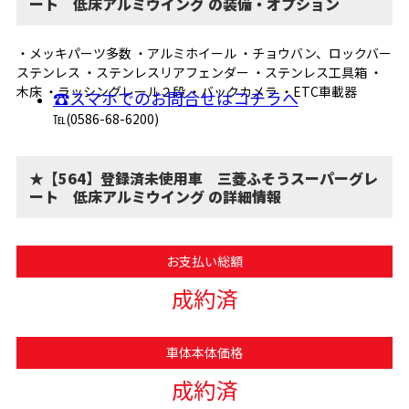
ート 低床アルミウイング の装備・オプション
・メッキパーツ多数 ・アルミホイール ・チョウバン、ロックバー
ステンレス ・ステンレスリアフェンダー ・ステンレス工具箱 ・
木床 ・ラッシングレール２段 ・バックカメラ ・ETC車載器
☎スマホでのお問合せはコチラへ
℡(0586-68-6200)
★【564】登録済未使用車 三菱ふそうスーパーグレ
ート 低床アルミウイング の詳細情報
お支払い総額
成約済
車体本体価格
成約済