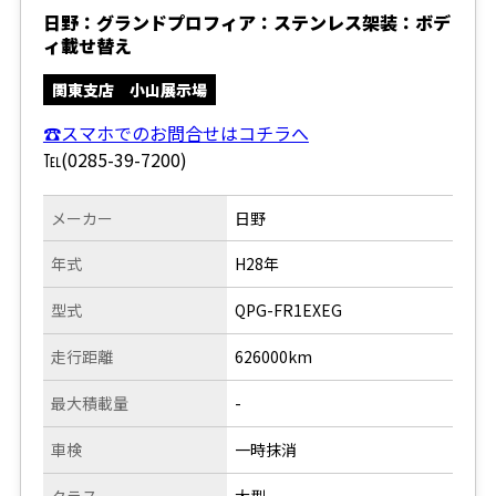
日野：グランドプロフィア：ステンレス架装：ボデ
ィ載せ替え
関東支店 小山展示場
☎スマホでのお問合せはコチラへ
℡(0285-39-7200)
メーカー
日野
年式
H28年
型式
QPG-FR1EXEG
走行距離
626000km
最大積載量
-
車検
一時抹消
クラス
大型