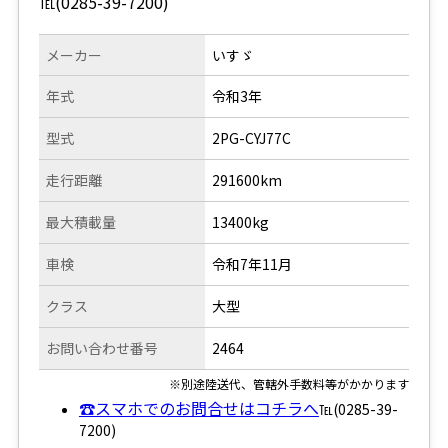
℡(0285-39-7200)
メーカー
いすゞ
年式
令和3年
型式
2PG-CYJ77C
走行距離
291600km
最大積載量
13400kg
車検
令和7年11月
クラス
大型
お問い合わせ番号
2464
※別途陸送代、管轄外手数料等がかかります
☎スマホでのお問合せはコチラへ
℡(0285-39-
7200)