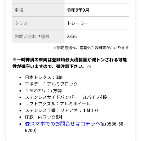
車検
令和8年9月
クラス
トレーラー
お問い合わせ番号
2336
※別途陸送代、管轄外手数料等がかかります
※一時抹消の車両は登録時最大積載量が減トンされる可能
性が御座いますので、御注意下さい。※
日本トレクス：3軸
平ボデー：アルミブロック
１Mアオリ：7方開
ステンレスサイドバンパー 丸パイプ4段
リフトアクスル：アルミホイール
ステンレス丁番：リアアオリ１M１０
床鉄：内フック8対
☎スマホでのお問合せはコチラへ
℡(0586-68-
6200)