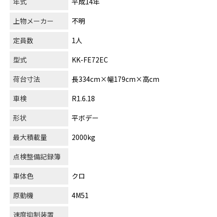
年式
平成14年
上物メーカー
不明
定員数
1人
型式
KK-FE72EC
荷台寸法
長334cm×幅179cm×高cm
車検
R1.6.18
形状
平ボデー
最大積載量
2000kg
点検整備記録簿
車体色
クロ
原動機
4M51
速度抑制装置