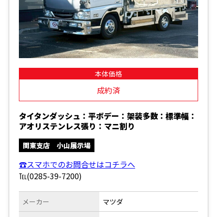
本体価格
成約済
タイタンダッシュ：平ボデー：架装多数：標準幅：
アオリステンレス張り：マニ割り
関東支店 小山展示場
☎スマホでのお問合せはコチラへ
℡(0285-39-7200)
メーカー
マツダ