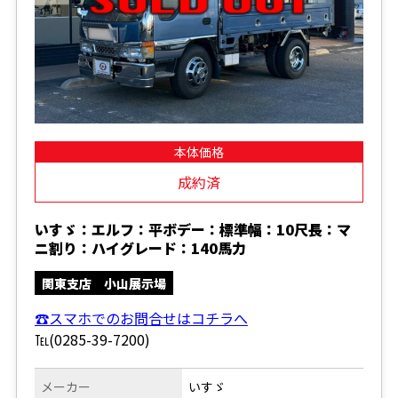
本体価格
成約済
いすゞ：エルフ：平ボデー：標準幅：10尺長：マ
ニ割り：ハイグレード：140馬力
関東支店 小山展示場
☎スマホでのお問合せはコチラへ
℡(0285-39-7200)
メーカー
いすゞ