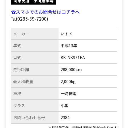
関東支店 小山展示場
☎スマホでのお問合せはコチラへ
℡(0285-39-7200)
メーカー
いすゞ
年式
平成13年
型式
KK-NKS71EA
走行距離
288,000km
最大積載量
2,000kg
車検
一時抹消
クラス
小型
お問い合わせ番号
2384
※別途陸送代、管轄外手数料等がかかります