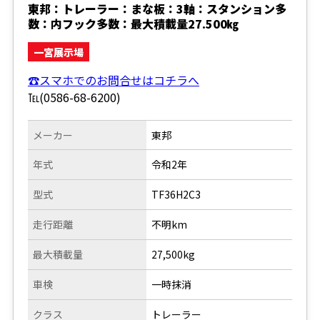
東邦：トレーラー：まな板：3軸：スタンション多
数：内フック多数：最大積載量27.500㎏
一宮展示場
☎スマホでのお問合せはコチラへ
℡(0586-68-6200)
メーカー
東邦
年式
令和2年
型式
TF36H2C3
走行距離
不明km
最大積載量
27,500kg
車検
一時抹消
クラス
トレーラー