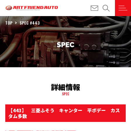
TOP
SPEC #443
詳細情報
SPEC
【443】 三菱ふそう キャンター 平ボデー カス
タム多数