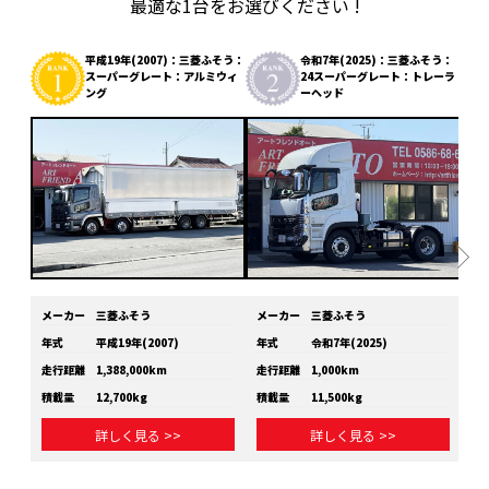
最適な1台をお選びください !
平成19年(2007)：三菱ふそう：
令和7年(2025)：三菱ふそう：
スーパーグレート：アルミウィ
24スーパーグレート：トレーラ
ング
ーヘッド
メーカー
三菱ふそう
メーカー
三菱ふそう
メ
年式
平成19年(2007)
年式
令和7年(2025)
年
走行距離
1,388,000km
走行距離
1,000km
走
積載量
12,700kg
積載量
11,500kg
積
詳しく見る >>
詳しく見る >>