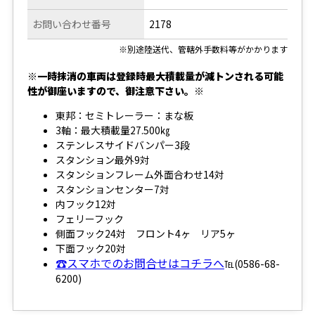
お問い合わせ番号
2178
※別途陸送代、管轄外手数料等がかかります
※一時抹消の車両は登録時最大積載量が減トンされる可能
性が御座いますので、御注意下さい。※
東邦：セミトレーラー：まな板
3軸：最大積載量27.500㎏
ステンレスサイドバンパー3段
スタンション最外9対
スタンションフレーム外面合わせ14対
スタンションセンター7対
内フック12対
フェリーフック
側面フック24対 フロント4ヶ リア5ヶ
下面フック20対
☎スマホでのお問合せはコチラへ
℡(0586-68-
6200)