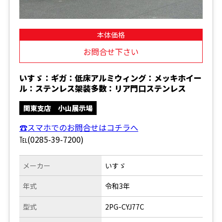
本体価格
お問合せ下さい
いすゞ：ギガ：低床アルミウィング：メッキホイー
ル：ステンレス架装多数：リア門口ステンレス
関東支店 小山展示場
☎スマホでのお問合せはコチラへ
℡(0285-39-7200)
メーカー
いすゞ
年式
令和3年
型式
2PG-CYJ77C