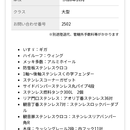
クラス
大型
お問い合わせ番号
2502
※別途陸送代、管轄外手数料等がかかります
いすゞ：ギガ
ハイルーフ：ウィング
メッキ多数：アルミホイール
防雪板ステンレスウロコ
1軸～後軸ステンレスくの字フェンダー
ステンレスコーナーガゼット
サイドバンパーステンレス丸パイプ4段
ステンレス燃料タンク300L 2個
リア門口ステンレス：アオリ丁番ステンレス36対
観音丁番ステンレス7対：ステンレスロックバーダブ
ル
観音扉ステンレスウロコ：ステンレスリアバンパー
角R
木床：ラッシングレール2段：内フック11対