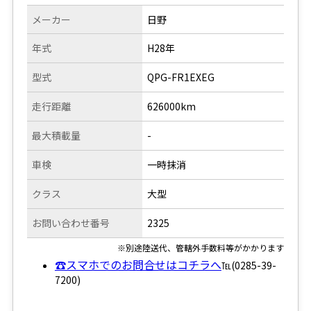
メーカー
日野
年式
H28年
型式
QPG-FR1EXEG
走行距離
626000km
最大積載量
-
車検
一時抹消
クラス
大型
お問い合わせ番号
2325
※別途陸送代、管轄外手数料等がかかります
☎スマホでのお問合せはコチラへ
℡(0285-39-
7200)