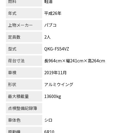
燃料
軽油
年式
平成26年
上物メーカー
パブコ
定員数
2人
型式
QKG-FS54VZ
荷台寸法
長964cm×幅241cm×高264cm
車検
2019年11月
形状
アルミウイング
最大積載量
13600kg
点検整備記録簿
車体色
シロ
原動機
6R10