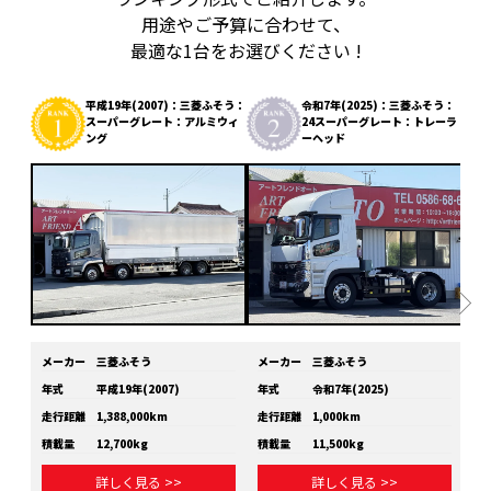
用途やご予算に合わせて、
最適な1台をお選びください !
平成19年(2007)：三菱ふそう：
令和7年(2025)：三菱ふそう：
スーパーグレート：アルミウィ
24スーパーグレート：トレーラ
ング
ーヘッド
メーカー
三菱ふそう
メーカー
三菱ふそう
メ
年式
平成19年(2007)
年式
令和7年(2025)
年
走行距離
1,388,000km
走行距離
1,000km
走
積載量
12,700kg
積載量
11,500kg
積
詳しく見る >>
詳しく見る >>