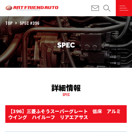
TOP
SPEC #396
詳細情報
SPEC
【396】三菱ふそうスーパーグレート 低床 アルミ
ウイング ハイルーフ リアエアサス