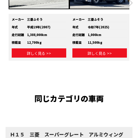
メーカー
三菱ふそう
メーカー
三菱ふそう
メ
年式
平成19年(2007)
年式
令和7年(2025)
年
走行距離
1,388,000km
走行距離
1,000km
走
積載量
12,700kg
積載量
11,500kg
積
詳しく見る >>
詳しく見る >>
同じカテゴリの車両
Ｈ１５ 三菱 スーパーグレート アルミウィング