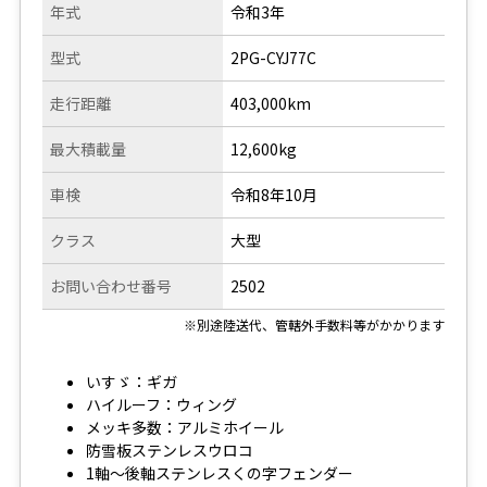
年式
令和3年
型式
2PG-CYJ77C
走行距離
403,000km
最大積載量
12,600kg
車検
令和8年10月
クラス
大型
お問い合わせ番号
2502
※別途陸送代、管轄外手数料等がかかります
いすゞ：ギガ
ハイルーフ：ウィング
メッキ多数：アルミホイール
防雪板ステンレスウロコ
1軸～後軸ステンレスくの字フェンダー