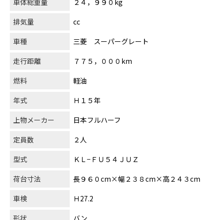
車体総重量
２４，９９０kg
排気量
cc
車種
三菱 スーパーグレート
走行距離
７７５，０００km
燃料
軽油
年式
Ｈ１５年
上物メーカー
日本フルハーフ
定員数
２人
型式
ＫＬ−ＦＵ５４ＪＵＺ
荷台寸法
長９６０cm×幅２３８cm×高２４３cm
車検
Ｈ27.2
形状
バン