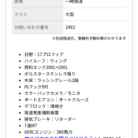
車検
一時抹消
クラス
大型
お問い合わせ番号
2492
※別途陸送代、管轄外手数料等がかかります
日野：17プロフィア
ハイルーフ：ウィング
燃料タンク300L+200L
ボルスターステンレス張り
木床：ラッシングレール2段
内フック9対
カラーバックカメラ／モニタ
オートエアコン：オートクルーズ
デフロック：煤焼き
坂道発進補助装置
排気ブレーキ：リターダー
7速MT
A09Cエンジン：380馬力