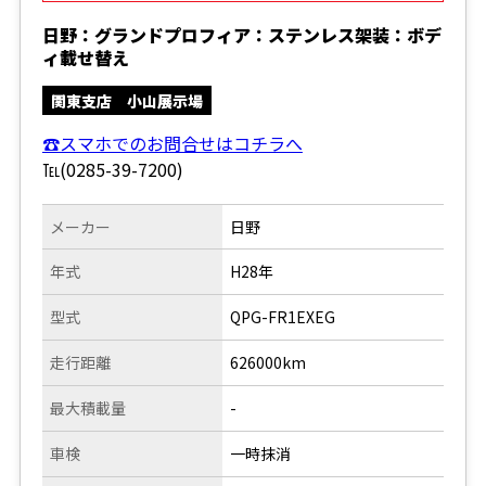
日野：グランドプロフィア：ステンレス架装：ボデ
ィ載せ替え
関東支店 小山展示場
☎スマホでのお問合せはコチラへ
℡(0285-39-7200)
メーカー
日野
年式
H28年
型式
QPG-FR1EXEG
走行距離
626000km
最大積載量
-
車検
一時抹消