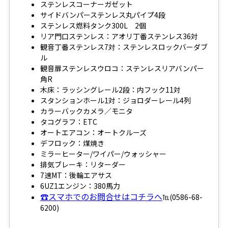
ステンレスコーナーガゼット
サイドバンパーステンレス丸パイプ4段
ステンレス燃料タンク300L 2個
リア門口ステンレス：アオリ丁番ステンレス36対
観音丁番ステンレス7対：ステンレスロックバーダブ
ル
観音扉ステンレスウロコ：ステンレスリアバンパー
角R
木床：ラッシングレール2段：内フック11対
スタンションホール1対：ジョロダーレール4列
カラーバックカメラ／モニタ
タコグラフ：ETC
オートエアコン：オートクルーズ
デフロック：煤焼き
ミラーヒーター/ワイパー/ウォッシャー
排気ブレーキ：リターダー
7速MT：後輪エアサス
6UZ1エンジン：380馬力
☎スマホでのお問合せはコチラへ
℡(0586-68-
6200)