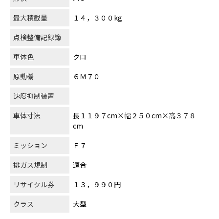
最大積載量
１４，３００kg
点検整備記録簿
車体色
クロ
原動機
６Ｍ７０
速度抑制装置
車体寸法
長１１９７cm×幅２５０cm×高３７８
cm
ミッション
Ｆ７
排ガス規制
適合
リサイクル券
１３，９９０円
クラス
大型