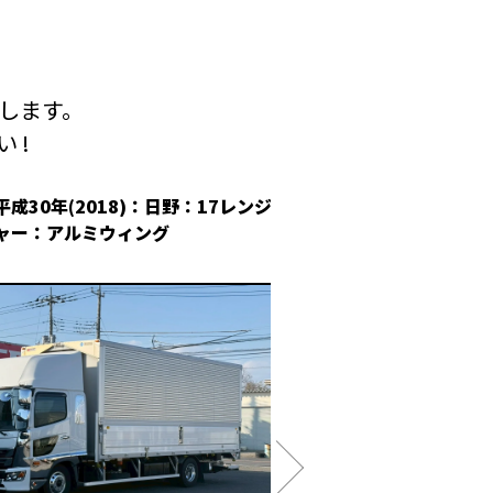
します。
 !
平成30年(2018)：日野：17レンジ
平成30年(2018
ャー：アルミウィング
冷凍ウィング