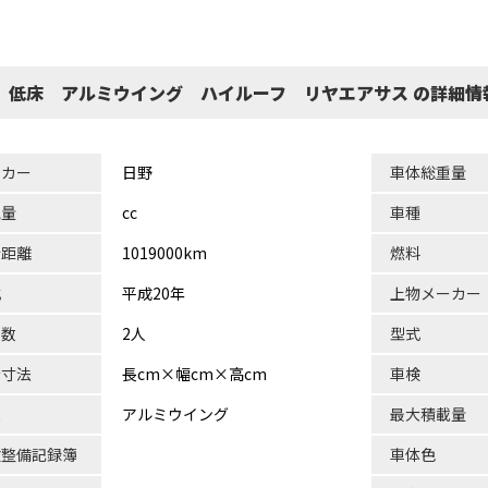
 低床 アルミウイング ハイルーフ リヤエアサス の詳細情
ーカー
日野
車体総重量
気量
cc
車種
行距離
1019000km
燃料
式
平成20年
上物メーカー
員数
2人
型式
台寸法
長cm×幅cm×高cm
車検
状
アルミウイング
最大積載量
検整備記録簿
車体色