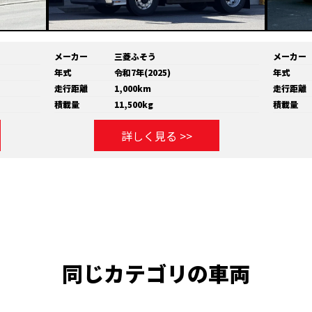
メーカー
三菱ふそう
メーカー
年式
令和7年(2025)
年式
走行距離
1,000km
走行距離
積載量
11,500kg
積載量
詳しく見る >>
同じカテゴリの車両