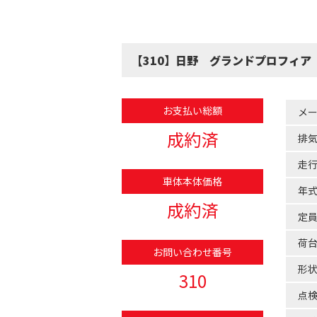
【310】日野 グランドプロフィア
お支払い総額
メ
成約済
排
走
車体本体価格
年
成約済
定
荷
お問い合わせ番号
形
310
点