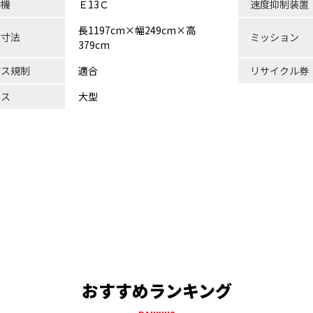
動機
Ｅ13Ｃ
速度抑制装置
長1197cm×幅249cm×高
体寸法
ミッション
379cm
ガス規制
適合
リサイクル券
ラス
大型
おすすめランキング