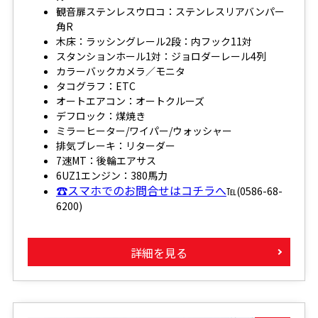
観音扉ステンレスウロコ：ステンレスリアバンパー
角R
木床：ラッシングレール2段：内フック11対
スタンションホール1対：ジョロダーレール4列
カラーバックカメラ／モニタ
タコグラフ：ETC
オートエアコン：オートクルーズ
デフロック：煤焼き
ミラーヒーター/ワイパー/ウォッシャー
排気ブレーキ：リターダー
7速MT：後輪エアサス
6UZ1エンジン：380馬力
☎スマホでのお問合せはコチラへ
℡(0586-68-
6200)
詳細を見る