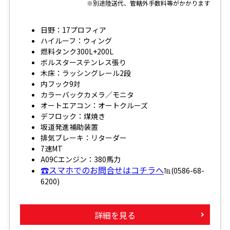
※別途陸送代、管轄外手数料等がかかります
日野：17プロフィア
ハイルーフ：ウィング
燃料タンク300L+200L
ボルスターステンレス張り
木床：ラッシングレール2段
内フック9対
カラーバックカメラ／モニタ
オートエアコン：オートクルーズ
デフロック：煤焼き
坂道発進補助装置
排気ブレーキ：リターダー
7速MT
A09Cエンジン：380馬力
☎スマホでのお問合せはコチラへ
℡(0586-68-
6200)
詳細を見る