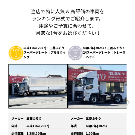
当店で特に人気 & 高評価の車両を
ランキング形式でご紹介します。
用途やご予算に合わせて、
最適な1台をお選びください !
平成19年(2007)：三菱ふそう：
令和7年(2025)：三菱ふそう：
スーパーグレート：アルミウィ
24スーパーグレート：トレーラ
ング
ーヘッド
メーカー
三菱ふそう
メーカー
三菱ふそう
メ
年式
平成19年(2007)
年式
令和7年(2025)
年
走行距離
1,388,000km
走行距離
1,000km
走