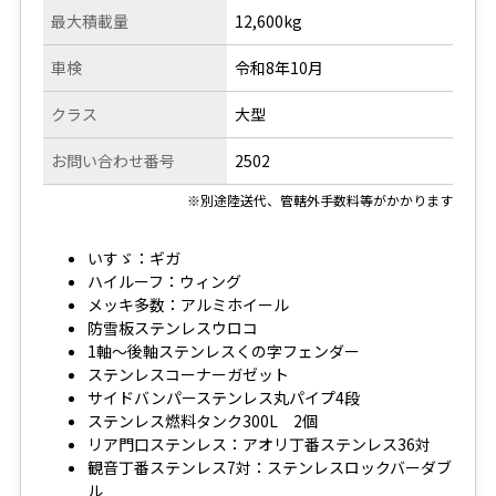
最大積載量
12,600kg
車検
令和8年10月
クラス
大型
お問い合わせ番号
2502
※別途陸送代、管轄外手数料等がかかります
いすゞ：ギガ
ハイルーフ：ウィング
メッキ多数：アルミホイール
防雪板ステンレスウロコ
1軸～後軸ステンレスくの字フェンダー
ステンレスコーナーガゼット
サイドバンパーステンレス丸パイプ4段
ステンレス燃料タンク300L 2個
リア門口ステンレス：アオリ丁番ステンレス36対
観音丁番ステンレス7対：ステンレスロックバーダブ
ル