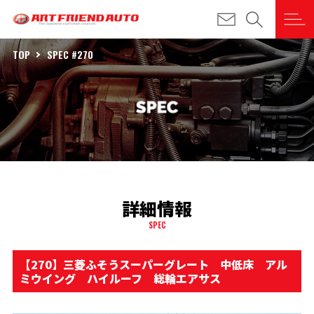
TOP
SPEC #270
詳細情報
SPEC
【270】三菱ふそうスーパーグレート 中低床 アル
ミウイング ハイルーフ 総輪エアサス