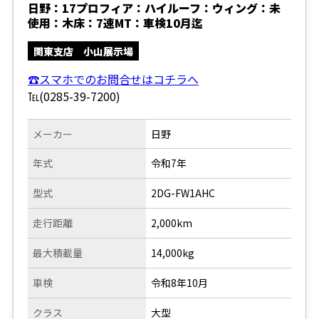
日野：17プロフィア：ハイルーフ：ウィング：未
使用：木床：7速MT：車検10月迄
関東支店 小山展示場
☎スマホでのお問合せはコチラへ
℡(0285-39-7200)
メーカー
日野
年式
令和7年
型式
2DG-FW1AHC
走行距離
2,000km
最大積載量
14,000kg
車検
令和8年10月
クラス
大型