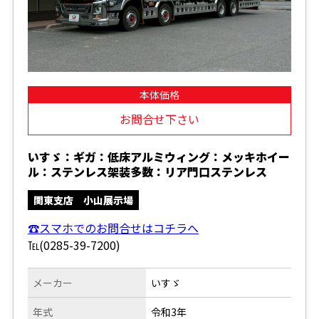
本体価格
お問合せ下さい
いすゞ：ギガ：低床アルミウィング：メッキホイー
ル：ステンレス架装多数：リア門口ステンレス
関東支店 小山展示場
☎スマホでのお問合せはコチラへ
℡(0285-39-7200)
メーカー
いすゞ
年式
令和3年