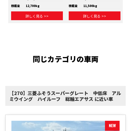
積載量
12,700kg
積載量
11,500kg
積
詳しく見る >>
詳しく見る >>
同じカテゴリの車両
【270】三菱ふそうスーパーグレート 中低床 アル
ミウイング ハイルーフ 総輪エアサス に近い車