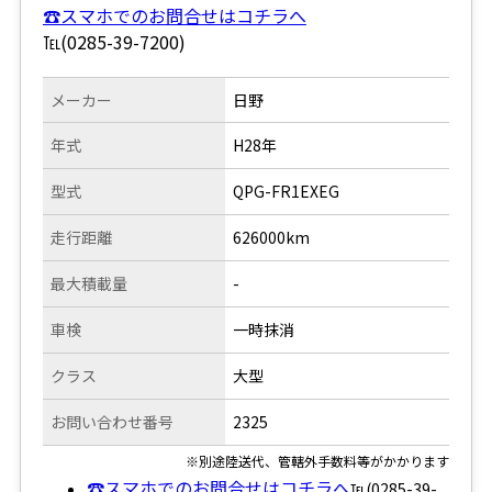
☎スマホでのお問合せはコチラへ
℡(0285-39-7200)
メーカー
日野
年式
H28年
型式
QPG-FR1EXEG
走行距離
626000km
最大積載量
-
車検
一時抹消
クラス
大型
お問い合わせ番号
2325
※別途陸送代、管轄外手数料等がかかります
☎スマホでのお問合せはコチラへ
℡(0285-39-