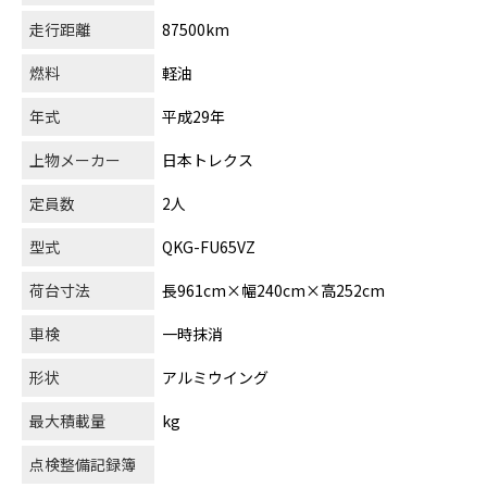
走行距離
87500km
燃料
軽油
年式
平成29年
上物メーカー
日本トレクス
定員数
2人
型式
QKG-FU65VZ
荷台寸法
長961cm×幅240cm×高252cm
車検
一時抹消
形状
アルミウイング
最大積載量
kg
点検整備記録簿