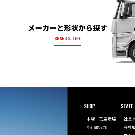
メーカーと形状から探す
BRAND & TYPE
SHOP
STAFF
本店一宮展示場
社長
小山展示場
会社