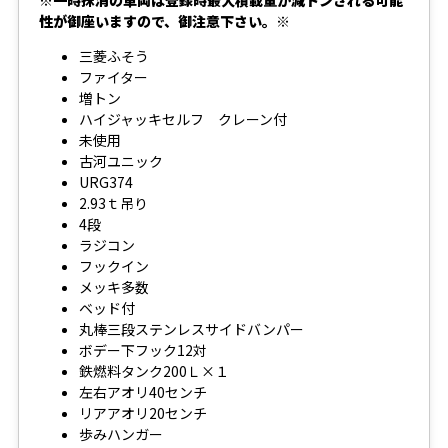
性が御座いますので、御注意下さい。※
三菱ふそう
ファイター
増トン
ハイジャッキセルフ クレーン付
未使用
古河ユニック
URG374
2.93ｔ吊り
4段
ラジコン
フックイン
メッキ多数
ベッド付
丸棒三段ステンレスサイドバンパー
ボデー下フック12対
鉄燃料タンク200Ｌ×１
左右アオリ40センチ
リアアオリ20センチ
歩みハンガー