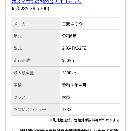
☎スマホでのお問合せはコチラへ
℡(0285-39-7200)
メーカー
三菱ふそう
年式
令和6年
型式
2KG-FK62FZ
走行距離
500km
最大積載量
7400kg
車検
令和７年４月
クラス
大型
お問い合わせ番号
1833
※別途陸送代、管轄外手数料等がかかります
※一時抹消の車両は登録時最大積載量が減トンされる可能